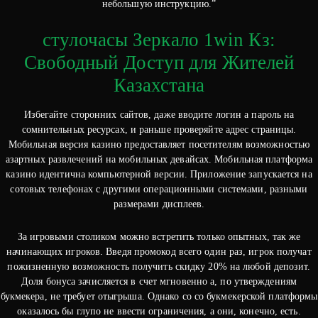
небольшую инструкцию.”
стулочасы Зеркало 1win Кз:
Свободный Доступ для Жителей
Казахстана
Избегайте сторонних сайтов, даже вводите логин а пароль на
сомнительных ресурсах, и раньше проверяйте адрес страницы.
Мобильная версия казино предоставляет посетителям возможностью
азартных развлечений на мобильных девайсах. Мобильная платформа
казино идентична компьютерной версии. Приложение запускается на
сотовых телефонах с другими операционными системами, разными
размерами дисплеев.
За игровыми столиком можно встретить только опытных, так же
начинающих игроков. Введя промокод всего один раз, игрок получат
пожизненную возможность получить скидку 20% на любой депозит.
Доля бонуса зачисляется в счет мгновенно а, по утверждениям
букмекера, не требует отыгрыша. Однако со со букмекерской платформы
оказалось бы глупо не ввести ограничения, а они, конечно, есть.