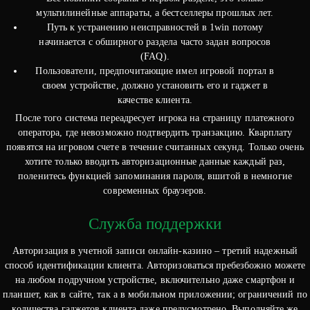
мультилинейные аппараты, а бестселлеры прошлых лет.
Путь к устранению неисправностей в 1win потому
начинается с обширного раздела часто задан вопросов
(FAQ).
Пользователи, предпочитающие имел игровой портал в
своем устройстве, должно установить его и гаджет в
качестве клиента.
После того система переадресует игрока на страницу платежного
оператора, где невозможно подтвердить транзакцию. Кварплату
появятся на игровом счете в течение считанных секунд. Только очень
хотите только вводить авторизационные данные каждый раз,
поленитесь функцией запоминания пароля, вшитой в немногие
современных браузеров.
Служба поддержки
Авторизация в учетной записи онлайн-казино – третий надежный
способ идентификации клиента. Авторизоваться пребезбожно можете
на любом подручном устройстве, включительно даже смартфон и
планшет, как в сайте, так а в мобильном приложении; ограничений по
количества гаджетов клиента даже предусмотрено. Выполняйте же