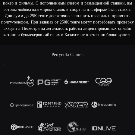
покер и фильмы. С пополненным счетом и размещенной ставкой, вы
готовы любоваться миром ставок в спорт на платформе 1win ставки.
Дли сумм до 25К тенге достаточно заполнить профиль и привязать
почту/телефон. При заявках от 250К тенге могут потребовать проверку
аккаунта. Несмотря на легальность работы лицензированных онлайн
казино и букмекеров сайты их в Казахстане постоянно блокируются.
Penyedia Games