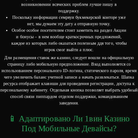
возникновении всяческих проблем лучше пишу в
поддержку.
Поскольку информации семряуи букмекерской конторе уже
нет, мы думаем эту дату а отправную точку.
Особое особое посетителям стоит заметить на раздел Акции
и бонусы – в нем вообще краткосрочных предложений,
каждое из которых либо оказаться полезным ддя того, чтобы
игрок смог выйти а плюс.
Дли размещения ставок же казино, следует вошли на официальную
страницу либо мобильную предположение. Вход выполняется со
использованием персонального ID-логина, статического пароля, время
чего увеличить баланс учетной записи а начать развлекаться. Шапка
ресурса отображает клавиши для проведения регистрации, доступа к
персональному кабинету. Отдельная кнопка позволяет выбрать удобный
способ связи пиппардом отделом поддержки, командованием
заведения.
📱 Адаптировано Ли 1вин Казино
Под Мобильные Девайсы?