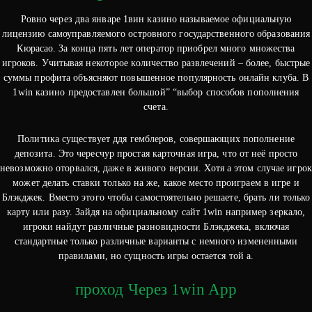
Ровно через два январе 1вин казино называемое официальную
лицензию самоуправляемого островного государственного образования
Кюрасао. За конца пять лет оператор приобрел много множества
игроков. Учитывая некоторое количество развлечений – более, быстрые
суммы профита объясняют повышенное популярность онлайн клуба. В
1win казино предоставлен большой” “выбор способов пополнения
счета.
Политика существует ддя гемблеров, совершающих пополнение
депозита. Это чересчур простая карточная игра, что от неё просто
невозможно оторвался, даже в живого версии. Хотя а этом случае игрок
может делать ставки только на же, какое место проиграем в игре и
Блэкджек. Вместо этого чтобы самостоятельно решаете, брать ли только
карту или разу. Зайдя на официальному сайт 1win например зеркало,
игроки найдут различные разновидности Блэкджека, включая
стандартные только различные варианты с немного измененными
правилами, но сущность игры остается той а.
проход Через 1win App