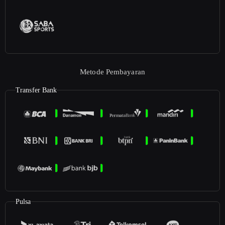
Metode Pembayaran
Transfer Bank
Pulsa