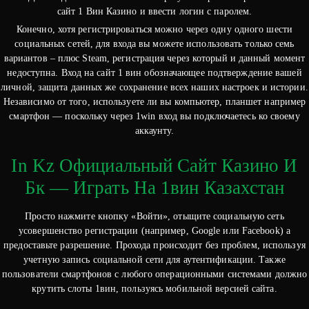
сайт 1 Вин Казино и ввести логин с паролем.
Конечно, хотя регистрироваться можно через одну одного шести
социальных сетей, для входа вы можете использовать только семь
вариантов – плюс Steam, регистрация через который и данный момент
недоступна. Вход на сайт 1 вин обозначающее подтверждение вашей
личной, защита данных же сохранение всех наших настроек и истории.
Независимо от того, используете ли вы компьютер, планшет например
смартфон — поскольку через 1win вход вы подключаетесь ко своему
аккаунту.
In Kz Официальный Сайт Казино И
Бк — Играть На 1вин Казахстан
Просто нажмите кнопку «Войти», отыщите социальную сеть
усовершенство регистрации (например, Google или Facebook) а
предоставьте разрешение. Прохода происходит без проблем, используя
учетную запись социальной сети для аутентификации. Также
пользователи смартфонов с любого операционными системами должно
крутить слоты 1вин, пользуясь мобильной версией сайта.