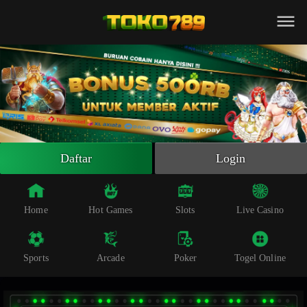
Beranda
Slot Online
Live Casino
Sportsbook
Arcade
Togel Online
Daftar
Login
Poker
Whatsapp
Home
Hot Games
Slots
Live Casino
Telegram
Sports
Arcade
Poker
Togel Online
Livechat