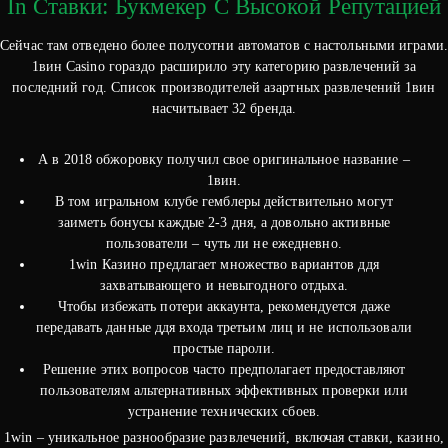
In Ставки: Букмекер С Высокой Репутацией
Сейчас там отведено более полусотни автоматов с настольными играми.
1вин Casino гораздо расширило эту категорию развлечений за
последний год. Список производителей азартных развлечений 1вин
насчитывает 32 бренда.
А в 2018 обжоровку получил свое оригинальное название –
1вин.
В том игральном клубе гемблеры действительно могут
заиметь бонусы каждые 2-3 дня, а довольно активные
пользователи – чуть ли не ежедневно.
1win Казино предлагает множество вариантов ддя
захватывающего и невыгодного отдыха.
Чтобы избежать потери аккаунта, рекомендуется даже
передавать данные ддя входа третьим лиц и не использовали
простые пароли.
Решение этих вопросов часто предполагает предоставляют
пользователям альтернативных эффективных проверки или
устранение технических сбоев.
1win – уникальное разнообразие развлечений, включая ставки, казино,