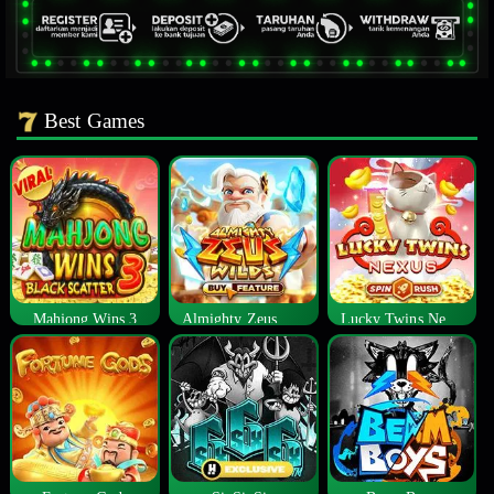
Best Games
Mahjong Wins 3
Almighty Zeus Wilds™
Lucky Twins Nexus