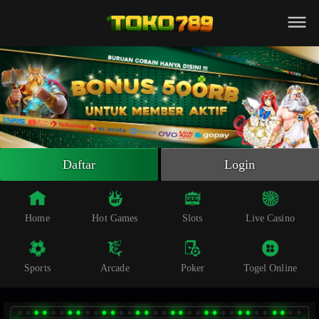
Beranda
Slot Online
Live Casino
Sportsbook
Arcade
Togel Online
Daftar
Login
Poker
Whatsapp
Home
Hot Games
Slots
Live Casino
Telegram
Sports
Arcade
Poker
Togel Online
Livechat