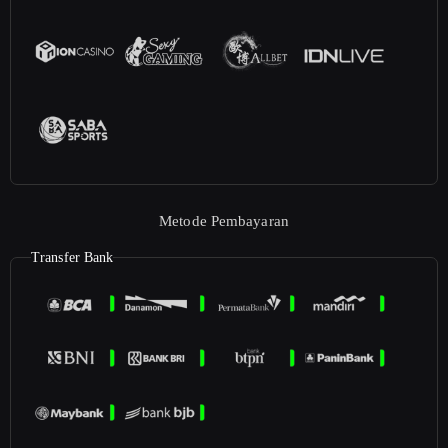
Metode Pembayaran
Transfer Bank