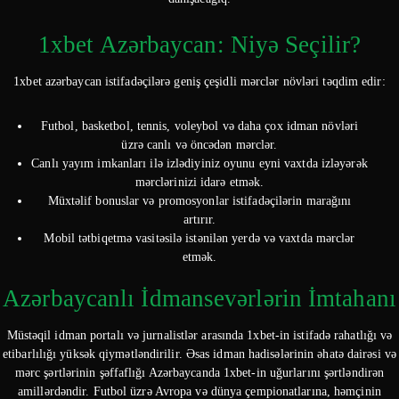
1xbet Azərbaycan: Niyə Seçilir?
1xbet azərbaycan istifadəçilərə geniş çeşidli mərclər növləri təqdim edir:
Futbol, basketbol, tennis, voleybol və daha çox idman növləri
üzrə canlı və öncədən mərclər.
Canlı yayım imkanları ilə izlədiyiniz oyunu eyni vaxtda izləyərək
mərclərinizi idarə etmək.
Müxtəlif bonuslar və promosyonlar istifadəçilərin marağını
artırır.
Mobil tətbiqetmə vasitəsilə istənilən yerdə və vaxtda mərclər
etmək.
Azərbaycanlı İdmansevərlərin İmtahanı
Müstəqil idman portalı və jurnalistlər arasında 1xbet-in istifadə rahatlığı və
etibarlılığı yüksək qiymətləndirilir. Əsas idman hadisələrinin əhatə dairəsi və
mərc şərtlərinin şəffaflığı Azərbaycanda 1xbet-in uğurlarını şərtləndirən
amillərdəndir. Futbol üzrə Avropa və dünya çempionatlarına, həmçinin