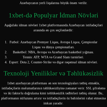
Azərbaycanın yerli liqalarına böyük önəm verilir.
1xbet-də Populyar İdman Növləri
Aşağıdakı idman növləri 1xbet platformasında Azərbaycan istifadəçiləri
arasında ən çox seçilənlərdir:
Futbol: Azərbaycan Premyer Liqası, Avropa Liqası, Çempionlar
Liqası və dünya çempionatları.
Basketbol: NBA, Avropa və Azərbaycan basketbol yığması.
Tennis: ATP, WTA və Grand Slam turnirləri.
Esport: Dota 2, Counter-Strike və digər rəqəmsal idman növləri.
Texnoloji Yeniliklər və Təhlükəsizlik
1xbet azərbaycan platforması ən son texnologiyaları tətbiq etməklə,
istifadəçilərin məlumatlarının təhlükəsizliyinə zəmanət verir. SSL şifrələmə
və iki faktorlu doğrulama kimi təhlükəsizlik tədbirləri tətbiq olunur. Bu,
platformanın nüfuzunu artırır və istifadəçilərin öz bahislərini rahat etməsinə
imkan yaradır.