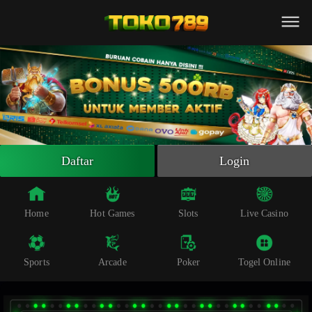
Beranda
Slot Online
Live Casino
Sportsbook
Arcade
Togel Online
Daftar
Login
Poker
Whatsapp
Home
Hot Games
Slots
Live Casino
Telegram
Sports
Arcade
Poker
Togel Online
Livechat