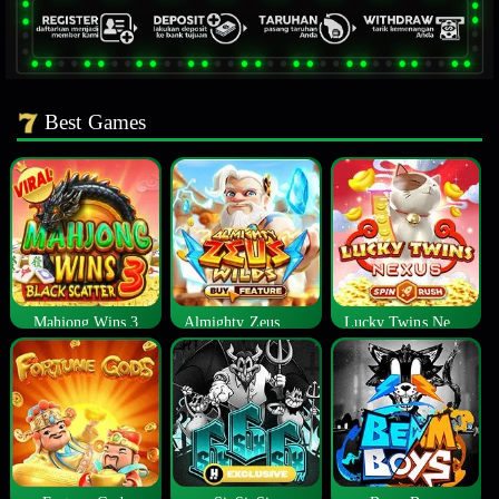
Best Games
Mahjong Wins 3
Almighty Zeus Wilds™
Lucky Twins Nexus