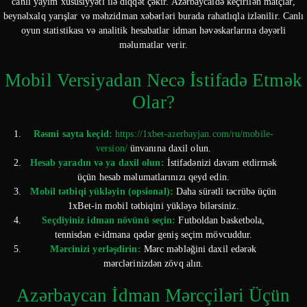
canlı yayım xüsusiyyəti ilə diqqət çəkir. Azərbaycaidə keçirilən matçlar,
beynəlxalq yarışlar və məhzidman xəbərləri burada rahatlıqla izlənilir. Canlı
oyun statistikası və analitik hesabatlar idman həvəskarlarına dəyərli
məlumatlar verir.
Mobil Versiyadan Necə İstifadə Etmək
Olar?
Rəsmi sayta keçid:
https://1xbet-azerbayjan.com/ru/mobile-
version/
ünvanına daxil olun.
Hesab yaradın və ya daxil olun:
İstifadənizi davam etdirmək
üçün hesab məlumatlarınızı qeyd edin.
Mobil tətbiqi yükləyin (opsional):
Daha sürətli təcrübə üçün
1xBet-in mobil tətbiqini yükləyə bilərsiniz.
Seçdiyiniz idman növünü seçin:
Futboldan basketbola,
tennisdən e-idmana qədər geniş seçim mövcuddur.
Mərcinizi yerləşdirin:
Mərc məbləğini daxil edərək
mərclərinizdən zövq alın.
Azərbaycan İdman Mərcçiləri Üçün