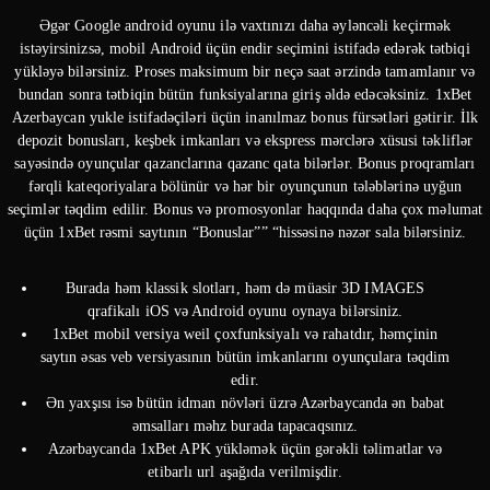
Əgər Google android oyunu ilə vaxtınızı daha əyləncəli keçirmək
istəyirsinizsə, mobil Android üçün endir seçimini istifadə edərək tətbiqi
yükləyə bilərsiniz. Proses maksimum bir neçə saat ərzində tamamlanır və
bundan sonra tətbiqin bütün funksiyalarına giriş əldə edəcəksiniz. 1xBet
Azerbaycan yukle istifadəçiləri üçün inanılmaz bonus fürsətləri gətirir. İlk
depozit bonusları, keşbek imkanları və ekspress mərclərə xüsusi təkliflər
sayəsində oyunçular qazanclarına qazanc qata bilərlər. Bonus proqramları
fərqli kateqoriyalara bölünür və hər bir oyunçunun tələblərinə uyğun
seçimlər təqdim edilir. Bonus və promosyonlar haqqında daha çox məlumat
üçün 1xBet rəsmi saytının “Bonuslar”” “hissəsinə nəzər sala bilərsiniz.
Burada həm klassik slotları, həm də müasir 3D IMAGES
qrafikalı iOS və Android oyunu oynaya bilərsiniz.
1xBet mobil versiya weil çoxfunksiyalı və rahatdır, həmçinin
saytın əsas veb versiyasının bütün imkanlarını oyunçulara təqdim
edir.
Ən yaxşısı isə bütün idman növləri üzrə Azərbaycanda ən babat
əmsalları məhz burada tapacaqsınız.
Azərbaycanda 1xBet APK yükləmək üçün gərəkli təlimatlar və
etibarlı url aşağıda verilmişdir.