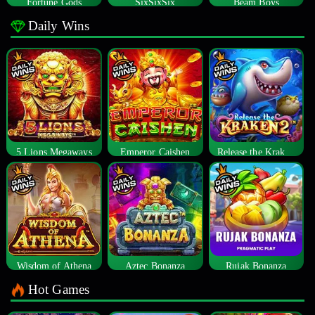
Fortune Gods
SixSixSix
Beam Boys
Daily Wins
5 Lions Megaways
Emperor Caishen
Release the Kraken 2
Wisdom of Athena
Aztec Bonanza
Rujak Bonanza
Hot Games