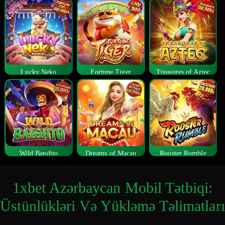
Lucky Neko
Fortune Tiger
Treasures of Aztec
Wild Bandito
Dreams of Macau
Rooster Rumble
1xbet Azərbaycan Mobil Tətbiqi:
Üstünlükləri Və Yükləmə Təlimatları