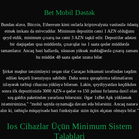
Bet Mobil Dəstək
Bundan əlavə, Bitcoin, Ethereum kimi onlarla kriptovalyuta vasitəsilə ödəniş
etmək imkanı da mövcuddur. Minimum depozitin cəmi 1 AZN olduğunu
qeyd etdik, minimum çıxarış isə cəmi 3 AZN təşkil edir. Depozitlər adətən
bir dəqiqədən qısa müddətdə, çıxarışlar isə 1 saata qədər müddətdə
tamamlanır. Ancaq bəzi hallarda, xüsusən yüksək məbləğlərdə çıxarış zamanı
bu müddət 48 saata qədər uzana bilər.
Şirkət məşhur tənzimləyici orqan olar Curaçao hökuməti tərəfindən təqdim
edilən keçərli lisenziyaya sahibdir. Daha sonra quraşdırma təlimatlarını
izləyərək tətbiqi cihazına yükləyə bilərsən. Lakin, qeydiyyatdan keçdikdən
sonra ilk depozitinizlə 3000 AZN-ə qədər və 150 pulsuz fırlanma daxil olan
xoş gəldin paketindən yararlana bilərsiniz. Əgər 1xBet Apk yükləmək
istəmirsinizsə,” “mobil saytda oynamağa davam edə bilərsiniz. Ancaq nəzərə
alın ki, tətbiqlə müqayisədə bəzi funksiyalar sizin üçün əlçatan olmaya bilər.”
Ios Cihazlar Üçün Minimum Sistem
Tələbləri