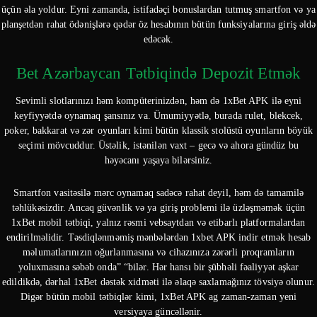
üçün əla yoldur. Eyni zamanda, istifadəçi bonuslardan tutmuş smartfon və ya
planşetdən rahat ödənişlərə qədər öz hesabının bütün funksiyalarına giriş əldə
edəcək.
Bet Azərbaycan Tətbiqində Depozit Etmək
Sevimli slotlarınızı həm kompüterinizdən, həm də 1xBet APK ilə eyni
keyfiyyətdə oynamaq şansınız va. Ümumiyyətlə, burada rulet, blekcek,
poker, bakkarat və zər oyunları kimi bütün klassik stolüstü oyunların böyük
seçimi mövcuddur. Üstəlik, istənilən vaxt – gecə və ahora gündüz bu
həyəcanı yaşaya bilərsiniz.
Smartfon vasitəsilə mərc oynamaq sadəcə rahat deyil, həm də tamamilə
təhlükəsizdir. Ancaq güvənlik və ya giriş problemi ilə üzləşməmək üçün
1xBet mobil tətbiqi, yalnız rəsmi vebsaytdan və etibarlı platformalardan
endirilməlidir. Təsdiqlənməmiş mənbələrdən 1xbet APK indir etmək hesab
məlumatlarınızın oğurlanmasına və cihazınıza zərərli proqramların
yoluxmasına səbəb onda” “bilər. Hər hansı bir şübhəli fəaliyyət aşkar
edildikdə, dərhal 1xBet dəstək xidməti ilə əlaqə saxlamağınız tövsiyə olunur.
Digər bütün mobil tətbiqlər kimi, 1xBet APK ag zaman-zaman yeni
versiyaya güncəllənir.