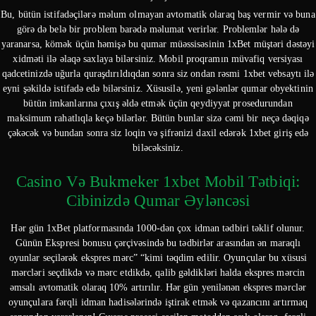
Bu, bütün istifadəçilərə məlum olmayan avtomatik olaraq baş vermir və buna
görə də belə bir problem barədə məlumat verirlər. Problemlər hələ də
yaranarsa, kömək üçün həmişə bu qumar müəssisəsinin 1xBet müştəri dəstəyi
xidməti ilə əlaqə saxlaya bilərsiniz. Mobil proqramın müvafiq versiyası
qadcetinizdə uğurla quraşdırıldıqdan sonra siz ondan rəsmi 1xbet vebsaytı ilə
eyni şəkildə istifadə edə bilərsiniz. Xüsusilə, yeni gələnlər qumar obyektinin
bütün imkanlarına çıxış əldə etmək üçün qeydiyyat prosedurundan
maksimum rahatlıqla keçə bilərlər. Bütün bunlar sizə cəmi bir neçə dəqiqə
çəkəcək və bundan sonra siz loqin və şifrənizi daxil edərək 1xbet giriş edə
biləcəksiniz.
Casino Və Bukmeker 1xbet Mobil Tətbiqi:
Cibinizdə Qumar Əyləncəsi
Hər gün 1xBet platformasında 1000-dən çox idman tədbiri təklif olunur.
Günün Ekspresi bonusu çərçivəsində bu tədbirlər arasından ən maraqlı
oyunlar seçilərək ekspres mərc” “kimi təqdim edilir. Oyunçular bu xüsusi
mərcləri seçdikdə və mərc etdikdə, qalib gəldikləri halda ekspres mərcin
əmsalı avtomatik olaraq 10% artırılır. Hər gün yenilənən ekspres mərclər
oyunçulara fərqli idman hadisələrində iştirak etmək və qazancını artırmaq