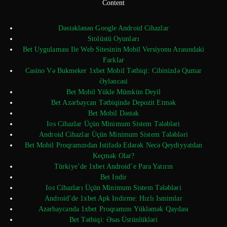
Content
Dəstəklənən Google Android Cihazlar
Stolüstü Oyunları
Bet Uygulaması Ile Web Sitesinin Mobil Versiyonu Arasındaki
Farklar
Casino Və Bukmeker 1xbet Mobil Tətbiqi: Cibinizdə Qumar
Əyləncəsi
Bet Mobil Yükle Mümkün Deyil
Bet Azərbaycan Tətbiqində Depozit Etmək
Bet Mobil Dəstək
Ios Cihazlar Üçün Minimum Sistem Tələbləri
Android Cihazlar Üçün Minimum Sistem Tələbləri
Bet Mobil Proqramından Istifadə Edərək Necə Qeydiyyatdan
Keçmək Olar?
Türkiye’de 1xbet Android’e Para Yatırın
Bet Indir
Ios Cihazları Üçün Minimum Sistem Tələbləri
Android’de 1xbet Apk Indirme: Hızlı Ismimlar
Azərbaycanda 1xbet Proqramını Yükləmək Qaydası
Bet Tətbiqi: Əsas Üstünlükləri