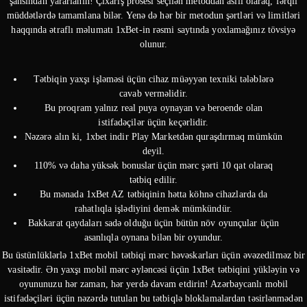
şansından yararlanın! Çıxarış prosesi seçilən metoddan asılı olaraq, fərqli
müddətlərdə tamamlana bilər. Yenə də hər bir metodun şərtləri və limitləri
haqqında ətraflı məlumatı 1xBet-in rəsmi saytında yoxlamağınız tövsiyə
olunur.
Tətbiqin yaxşı işləməsi üçün cihaz müəyyən texniki tələblərə
cavab verməlidir.
Bu proqram yalnız real puya oynayan və beroende olan
istifadəçilər üçün keçərlidir.
Nəzərə alın ki, 1xbet indir Play Marketdən quraşdırmaq mümkün
deyil.
110% və daha yüksək bonuslar üçün mərc şərti 10 qat olaraq
tətbiq edilir.
Bu mənada 1xBet AZ tətbiqinin hətta köhnə cihazlarda da
rahatlıqla işlədiyini demək mümkündür.
Bakkarat qaydaları sadə olduğu üçün bütün növ oyunçular üçün
asanlıqla oynana bilən bir oyundur.
Bu üstünlüklərlə 1xBet mobil tətbiqi mərc həvəskarları üçün əvəzedilməz bir
vasitədir. Ən yaxşı mobil mərc əyləncəsi üçün 1xBet tətbiqini yükləyin və
oyununuzu hər zaman, hər yerdə davam etdirin! Azərbaycanlı mobil
istifadəçiləri üçün nəzərdə tutulan bu tətbiqlə bloklamalardan təsirlənmədən