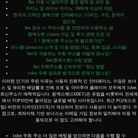
Bet 이용 시 알아두면 좋은 법적 및 보안 팁
카지노 및 라이브 카지노: 3͏000개͏ 이상의 게임
한국의 도메인 원엑스벳 인터페이스: 디자인, 구조, 한국어
접근성
Bet 접속 시 주의사항 및 안전하게 이용하는 법
원엑스벳 (1xbet) 가입 및 후기 관련 모든 것
1 ❔ 원엑스벳 주소는 왜 필요한가요?
피나클 (pinnacle) 소개 및 이용 방법(가입, 원화 입금, 스크릴)
Bet의 작동하는 우회 주소를 어떻게 찾나요?
Bet(원엑스벳) 가입 방법
Bet 우회주소를 신속하게” “찾는 방법
1xbet 우회 접속은 법적으로 문제가 없나요?
이러한 인기의 주된 이유는 사용자 친화적 인 인터페이스, 수많은 보너
스 및 유리한 배당률로 인해 프로 및 아마추어 플레이어 모두에게 1xbet
최신주소가 매력적입니다. 원엑스벳(1XBET)은 유럽을 비롯하여 전세계
에서 TOP10안에 들어있는 글로벌 베팅 사이트입니다. 최근 PC(데스크
탑) 버전의 디자인(UI/UX)가 개선되어 전보다 사용성이 더 높아졌다. ※
참고로, 계좌이체 기반 보너스는 이메일 가입 정보와 일치해야 자동 적
용되므로 이 점도 고려해야 합니다.
1xbet 우회 주소 더 많은 베팅을 얻으려면 다음을 수행 할 수