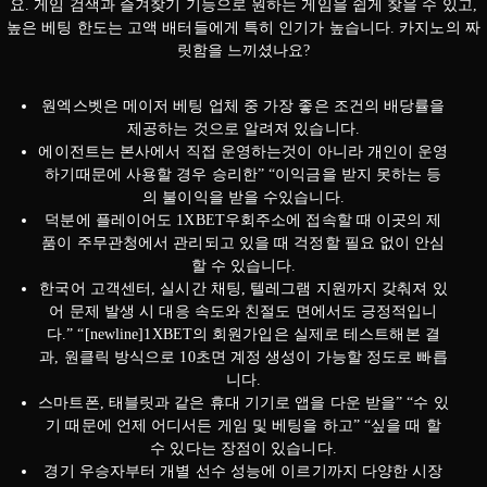
요͏. 게임 검색과 즐겨찾기 기능으로 원하는 게임을 쉽게 찾을 수 있고͏,
높은 베팅͏ 한도는 고액͏ 배터들에게 특히 인기가 높습니͏다. 카͏지노의 짜
릿함을 느끼셨나요?
원엑스벳은 메이저 베팅 업체 중 가장 좋은 조건의 배당률을
제공하는 것으로 알려져 있습니다.
에이전트는 본사에서 직접 운영하는것이 아니라 개인이 운영
하기때문에 사용할 경우 승리한” “이익금을 받지 못하는 등
의 불이익을 받을 수있습니다.
덕분에 플레이어도 1XBET우회주소에 접속할 때 이곳의 제
품이 주무관청에서 관리되고 있을 때 걱정할 필요 없이 안심
할 수 있습니다.
한국어 고객센터, 실시간 채팅, 텔레그램 지원까지 갖춰져 있
어 문제 발생 시 대응 속도와 친절도 면에서도 긍정적입니
다.” “[newline]1XBET의 회원가입은 실제로 테스트해본 결
과, 원클릭 방식으로 10초면 계정 생성이 가능할 정도로 빠릅
니다.
스마트폰, 태블릿과 같은 휴대 기기로 앱을 다운 받을” “수 있
기 때문에 언제 어디서든 게임 및 베팅을 하고” “싶을 때 할
수 있다는 장점이 있습니다.
경기 우승자부터 개별 선수 성능에 이르기까지 다양한 시장