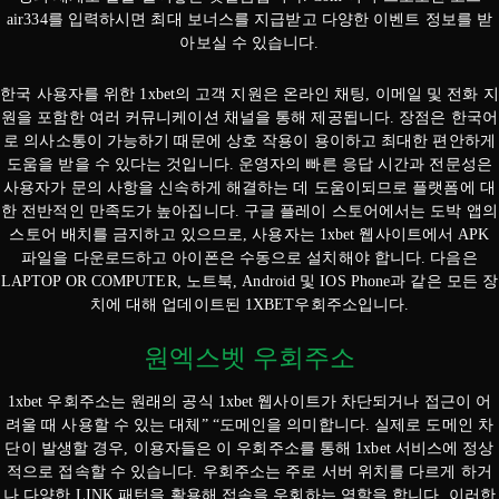
air334를 입력하시면 최대 보너스를 지급받고 다양한 이벤트 정보를 받
아보실 수 있습니다.
한국 사용자를 위한 1xbet의 고객 지원은 온라인 채팅, 이메일 및 전화 지
원을 포함한 여러 커뮤니케이션 채널을 통해 제공됩니다. 장점은 한국어
로 의사소통이 가능하기 때문에 상호 작용이 용이하고 최대한 편안하게
도움을 받을 수 있다는 것입니다. 운영자의 빠른 응답 시간과 전문성은
사용자가 문의 사항을 신속하게 해결하는 데 도움이되므로 플랫폼에 대
한 전반적인 만족도가 높아집니다. 구글 플레이 스토어에서는 도박 앱의
스토어 배치를 금지하고 있으므로, 사용자는 1xbet 웹사이트에서 APK
파일을 다운로드하고 아이폰은 수동으로 설치해야 합니다. 다음은
LAPTOP OR COMPUTER, 노트북, Android 및 IOS Phone과 같은 모든 장
치에 대해 업데이트된 1XBET우회주소입니다.
원엑스벳 우회주소
1xbet 우회주소는 원래의 공식 1xbet 웹사이트가 차단되거나 접근이 어
려울 때 사용할 수 있는 대체” “도메인을 의미합니다. 실제로 도메인 차
단이 발생할 경우, 이용자들은 이 우회주소를 통해 1xbet 서비스에 정상
적으로 접속할 수 있습니다. 우회주소는 주로 서버 위치를 다르게 하거
나 다양한 LINK 패턴을 활용해 접속을 우회하는 역할을 합니다. 이러한