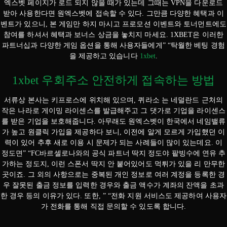
엑스벳 페이지가 로드 되지 않을 때가 있는데 그때는 VPN을 다운로드
받아 사용한다면 원엑스벳에 접속할 수 있다. 그만큼 다양한 혜택과 이
벤트가 있으니, 본 게임만 하지 마시고 프로모션 이벤트와 토너먼트에도
참여를 하셔서 혜택과 보너스 상금을 놓치지 마세요. 1XBET은 이러한
파트너십과 다양한 게임 옵션을 통해 사용자들에게” “탁월한 베팅 경험
을 제공하고 있습니다
1xbet
.
1xbet 우회주소 안전하게 접속하는 방법
서류상 본사는 키프로스에 위치해 있으며, 퀴라소 는 네덜란드 근처의
작은 나라로 게이밍 라이센스를 발급해주고 그 댓가로 기업을 라이센스
를 받은 기업을 보호해줍니다. 아무래도 원엑스벳이 한국에서 네임밸류
가 높고 원클릭 가입을 제공하다 보니, 이전에 알게 모르게 가입했던 이
력이 있어 추후 새로 이용 시 문제가 되는 사례들이 많이 있는데요. 이
정도면” “FC바르셀로나와의 공식 파트너 딱지 정도야 팥빙수에 연유 추
가하는 정도지, 이런 스폰서 딱지 안 붙어있어도 먹튀가 있을 리 만무한
곳이죠. 그 외의 사항으로는 중복된 개인 정보로 여러 계정을 등록한 경
우 잘못된 출금 정보를 입력한 경우와 출금 액수가 계좌의 잔액을 초과
한 경우 등의 이유가 있다. 또한, ” “전화 지원 서비스도 제공하여 사용자
가 전화를 통해 직접 문의할 수 있도록 합니다.