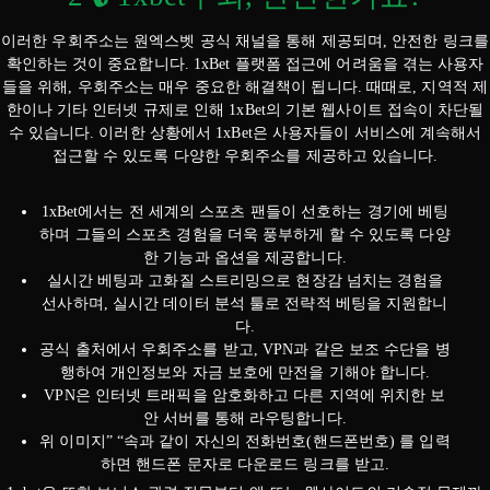
이러한 우회주소는 원엑스벳 공식 채널을 통해 제공되며, 안전한 링크를
확인하는 것이 중요합니다. 1xBet 플랫폼 접근에 어려움을 겪는 사용자
들을 위해, 우회주소는 매우 중요한 해결책이 됩니다. 때때로, 지역적 제
한이나 기타 인터넷 규제로 인해 1xBet의 기본 웹사이트 접속이 차단될
수 있습니다. 이러한 상황에서 1xBet은 사용자들이 서비스에 계속해서
접근할 수 있도록 다양한 우회주소를 제공하고 있습니다.
1xBet에서는 전 세계의 스포츠 팬들이 선호하는 경기에 베팅
하며 그들의 스포츠 경험을 더욱 풍부하게 할 수 있도록 다양
한 기능과 옵션을 제공합니다.
실시간 베팅과 고화질 스트리밍으로 현장감͏ 넘치는 경험을͏
선사하며, 실시간 데이터 분͏석 툴로 전͏략적 베͏팅을͏ 지원합니
다͏.
공식 출처에서 우회주소를 받고, VPN과 같은 보조 수단을 병
행하여 개인정보와 자금 보호에 만전을 기해야 합니다.
VPN은 인터넷 트래픽을 암호화하고 다른 지역에 위치한 보
안 서버를 통해 라우팅합니다.
위 이미지” “속과 같이 자신의 전화번호(핸드폰번호) 를 입력
하면 핸드폰 문자로 다운로드 링크를 받고.