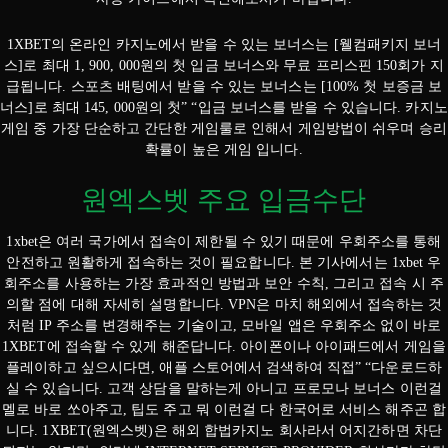
1XBET의 온라인 카지노에서 받을 수 있는 보너스는 [웰컴패키지 보너
스]로 최대 1, 900, 000원의 첫 입금 보너스와 무료 프리스핀 150회가 지
급됩니다. 스포츠 배팅에서 받을 수 있는 보너스는 [100% 첫 보증금 보
너스]로 최대 145, 000원의 첫” “입금 보너스를 받을 수 있습니다. 카지노
게임 중 가장 단순하고 간단한 게임룰로 인해서 게임방법이 쉬우며 승리
확률이 높은 게임 입니다.
원엑스벳 주요 입금수단
1xbet은 여러 국가에서 접속이 제한될 수 있기 때문에 우회주소를 통해
안전하고 원활하게 접속하는 것이 필요합니다. 본 기사에서는 1xbet 우
회주소를 사용하는 가장 효과적인 방법과 보안 수칙, 그리고 접속 시 주
의할 점에 대해 자세히 설명합니다. VPN은 마치 해외에서 접속하는 것
처럼 IP 주소를 변경해주는 기술이고, 모바일 앱은 우회주소 없이 바로
1XBET에 접속할 수 있게 해준답니다. 아이폰이나 아이패드에서 게임을
플레이하고 싶으시다면, 애플 스토어에서 검색하여 직접” “다운로드하
실 수 있습니다. 고객 상담을 말하는게 아니고 프로모나 보너스 이런걸
멜로 바로 쏘아주고, 팁도 주고 뭐 이런걸 다 한국어로 서비스 해주곤 합
니다. 1XBET(원엑스벳)은 해외 합법카지노 회사라서 어지간하면 차단