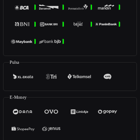
Pulsa
E-Money