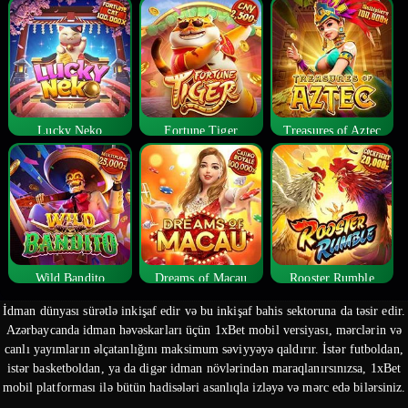
Lucky Neko
Fortune Tiger
Treasures of Aztec
Wild Bandito
Dreams of Macau
Rooster Rumble
İdman dünyası sürətlə inkişaf edir və bu inkişaf bahis sektoruna da təsir edir.
Azərbaycanda idman həvəskarları üçün 1xBet mobil versiyası, mərclərin və
canlı yayımların əlçatanlığını maksimum səviyyəyə qaldırır. İstər futboldan,
istər basketboldan, ya da digər idman növlərindən maraqlanırsınızsa, 1xBet
mobil platforması ilə bütün hadisələri asanlıqla izləyə və mərc edə bilərsiniz.