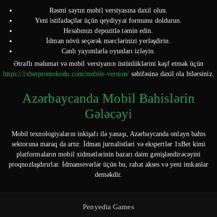
Rəsmi saytın mobil versiyasına daxil olun.
Yeni istifadəçilər üçün qeydiyyat formunu doldurun.
Hesabınızı depozitlə təmin edin.
İdman növü seçərək mərclərinizi yerləşdirin.
Canlı yayımlarla oyunları izləyin.
Ətraflı məlumat və mobil versiyanın üstünlüklərini kəşf etmək üçün
https://1xbetpromokodu.com/mobile-version/
səhifəsinə daxil ola bilərsiniz.
Azərbaycanda Mobil Bahislərin
Gələcəyi
Mobil texnologiyaların inkişafı ilə yanaşı, Azərbaycanda onlayn bahis
sektoruna maraq da artır. İdman jurnalistləri və ekspertlər 1xBet kimi
platformaların mobil xidmətlərinin bazarı daim genişləndirəcəyini
proqnozlaşdırırlar. İdmansevərlər üçün bu, rahat akses və yeni imkanlar
deməkdir.
Penyedia Games