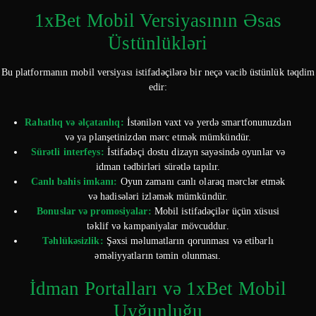
1xBet Mobil Versiyasının Əsas
Üstünlükləri
Bu platformanın mobil versiyası istifadəçilərə bir neçə vacib üstünlük təqdim
edir:
Rahatlıq və əlçatanlıq:
İstənilən vaxt və yerdə smartfonunuzdan
və ya planşetinizdən mərc etmək mümkündür.
Sürətli interfeys:
İstifadəçi dostu dizayn sayəsində oyunlar və
idman tədbirləri sürətlə tapılır.
Canlı bahis imkanı:
Oyun zamanı canlı olaraq mərclər etmək
və hadisələri izləmək mümkündür.
Bonuslar və promosiyalar:
Mobil istifadəçilər üçün xüsusi
təklif və kampaniyalar mövcuddur.
Təhlükəsizlik:
Şəxsi məlumatların qorunması və etibarlı
əməliyyatların təmin olunması.
İdman Portalları və 1xBet Mobil
Uyğunluğu