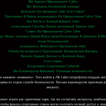
Bet Зеркало Официального Сайта
Bet: Контакты Технической помощи
Безопасно Ли применять 1хбет Для Ставок?
Пополнение И Вывод неснижаемых На Официальном Сайте 1xbet
Как Войти и Личный Кабинет 1xbet
позволяющие Способы Поиска актуальный Зеркала 1xbet
Ставки На Официальном Сайте 1xbet
нус Может получить Новый Игрок время Регистрации И Депозита В Мо
отзыв Пользователей
возможность Мобильного Приложения 1хбет
Ответы На вопросов О Приложениях Букмекерской Конторы
Внесите Первый Депозит и Получите Бонус
Live Ставки
Ассортимент Спортивных Событий
Bet Букмекерская Компания: Основные возможностей
 и нажмите «изменить». Того войти в ЛК 1хбет потребуется открыли ав
ормы из отдела службе безопасности. Письмо киромарусом принятым ре
аккаунту.
ожно играть как одиночные пари, так же составлять экспрессы, комбин
 чтобы фанаты спортивных ставок могли получить полный доступ к лин