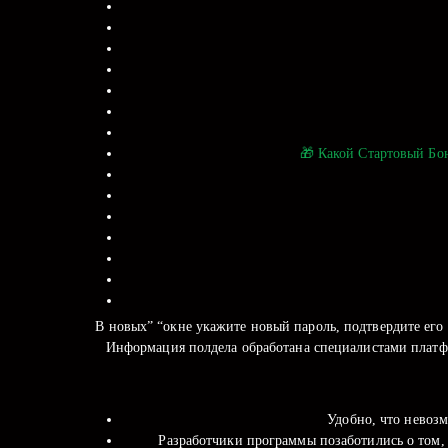
🎁 Какой Стартовый Бо
В новых” “окне укажите новый пароль, подтвердите его
Информация полдела обработана специалистами платф
Удобно, что невозм
Разработчики программы позаботились о том,