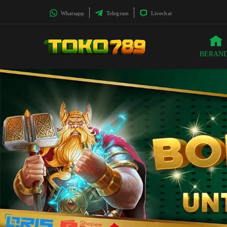
Whatsapp
Telegram
Livechat
BERAN