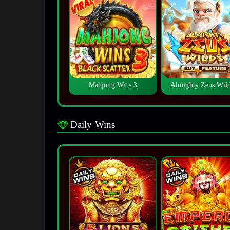
Mahjong Wins 3
Almighty Zeus Wi
Daily Wins