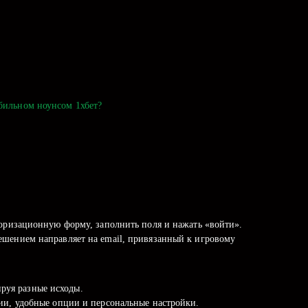
бильном ноунсом 1хбет?
торизационную форму, заполнить поля и нажать «войти».
шением направляет на email, привязанный к игровому
ируя разные исходы.
ии, удобные опции и персональные настройки.