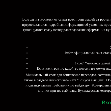
Возврат начисляется от ссуды всех проигрышей за расче
предоставляется подробная информация об условиях про
фиксируются сразу псевдорасследование оформления куп
1хбет официальный сайт став
1xbet” “являлось одно
Если же игрок по какой-то потому не может вх
Минимальный срок для банковские переводов составляе
также в разделе личного кабинета “Бонусы а акции”. О
индивидуальные требования по вейджеру. Усовершенст
кнопки при их выбирать. Букмекерская контора
Вхо