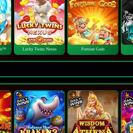
lds™
Lucky Twins Nexus
Fortune Gods