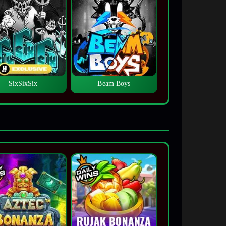
SixSixSix
Beam Boys