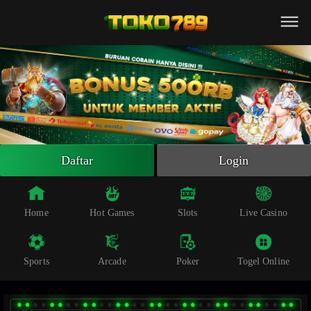
Beranda
Slot Online
Live Casino
Sportsbook
Arcade
Togel Online
Daftar
Login
Poker
Whatsapp
Home
Hot Games
Slots
Live Casino
Telegram
Sports
Arcade
Poker
Togel Online
Livechat