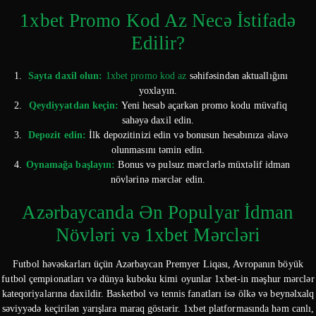
1xbet Promo Kod Az Necə İstifadə
Edilir?
Sayta daxil olun:
1xbet promo kod az
səhifəsindən aktuallığını
yoxlayın.
Qeydiyyatdan keçin:
Yeni hesab açarkən promo kodu müvafiq
sahəyə daxil edin.
Depozit edin:
İlk depozitinizi edin və bonusun hesabınıza əlavə
olunmasını təmin edin.
Oynamağa başlayın:
Bonus və pulsuz mərclərlə müxtəlif idman
növlərinə mərclər edin.
Azərbaycanda Ən Populyar İdman
Növləri və 1xbet Mərcləri
Futbol həvəskarları üçün Azərbaycan Premyer Liqası, Avropanın böyük
futbol çempionatları və dünya kuboku kimi oyunlar 1xbet-in məşhur mərclər
kateqoriyalarına daxildir. Basketbol və tennis fanatları isə ölkə və beynəlxalq
səviyyədə keçirilən yarışlara maraq göstərir. 1xbet platformasında həm canlı,