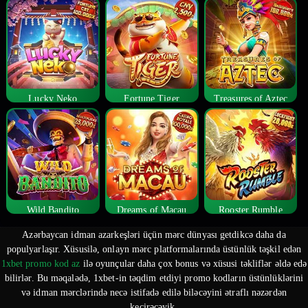
Lucky Neko
Fortune Tiger
Treasures of Aztec
Wild Bandito
Dreams of Macau
Rooster Rumble
Azərbaycan idman azarkeşləri üçün mərc dünyası getdikcə daha da
populyarlaşır. Xüsusilə, onlayn mərc platformalarında üstünlük təşkil edən
1xbet promo kod az
ilə oyunçular daha çox bonus və xüsusi təkliflər əldə edə
bilirlər. Bu məqalədə, 1xbet-in təqdim etdiyi promo kodların üstünlüklərini
və idman mərclərində necə istifadə edilə biləcəyini ətraflı nəzərdən
keçirəcəyik.