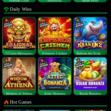
Fortune Gods
SixSixSix
Beam Boys
Daily Wins
5 Lions Megaways
Emperor Caishen
Release the Kraken 2
Wisdom of Athena
Aztec Bonanza
Rujak Bonanza
Hot Games