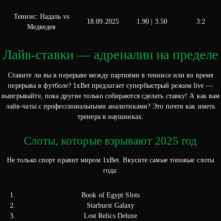
Теннис: Надаль vs
18.09.2025
1.90 | 3.50
3:2
Медведев
Лайв-ставки — адреналин на пределе
Ставите ли вы в перерыве между партиями в теннисе или во время
перерыва в футболе? 1xBet предлагает супербыстрый режим live —
выигрывайте, пока другие только собираются сделать ставку! А как вам
лайв-чаты с профессиональными аналитиками? Это почти как иметь
тренера в наушниках.
Слоты, которые взрывают 2025 год
Не только спорт правит миром 1xBet. Вкусите самые топовые слоты
года:
Book of Egypt Slots
Starburst Galaxy
Lost Relics Deluxe