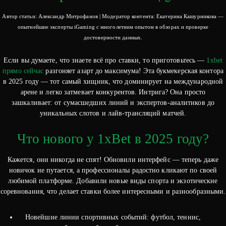
Автор статьи: Александр Митрофанов | Модератор контента: Екатерина Кашурникова —
опытнейшие эксперты iGaming с многолетним опытом в обзорах и проверке
достоверности данных.
Если вы думаете, что знаете всё про ставки, то приготовьтесь —
1xbet
прямо сейчас
разгоняет азарт до максимума! Эта букмекерская контора
в 2025 году — тот самый хищник, что доминирует на международной
арене и легко затмевает конкурентов. Интрига? Она просто
зашкаливает: от сумасшедших линий и экспертов-аналитиков до
уникальных слотов и лайв-трансляций матчей.
Что нового у 1xBet в 2025 году?
Кажется, они никогда не спят! Обновили интерфейс — теперь даже
новичок не путается, а профессионалы радостно кликают по своей
любимой платформе. Добавили новые виды спорта и экзотические
соревнования, что делает ставки более интересными и разнообразными.
Новейшие линии спортивных событий: футбол, теннис,