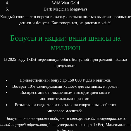
Wild West Gold
Dark Magician Megaways
Каждый слот — это ворота в сказку с возможностью выиграть реальные
деньги и бонусы. Как говорится, из рисков в кайф!
Бонусы и акции: ваши шансы на
миллион
В 2025 году 1xBet переплюнул себя с бонусной программой. Только
представьте:
Приветственный бонус до 150 000 ₽ для новичков.
Возврат 10% еженедельный кэшбэк для активных игроков.
Экспресс дня с повышенными коэффициентами и
дополнительными призами.
Розыгрыши гаджетов и поездок на спортивные события
мирового масштаба.
“Бонус — это не просто подарок, а стимул всегда возвращаться за
новой порцией адреналина,”
— утверждает эксперт 1xBet, Максимилиан
Алфимов.