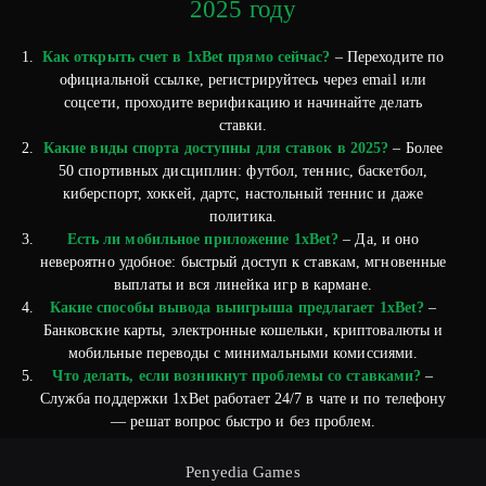
2025 году
Как открыть счет в 1xBet прямо сейчас?
– Переходите по
официальной ссылке, регистрируйтесь через email или
соцсети, проходите верификацию и начинайте делать
ставки.
Какие виды спорта доступны для ставок в 2025?
– Более
50 спортивных дисциплин: футбол, теннис, баскетбол,
киберспорт, хоккей, дартс, настольный теннис и даже
политика.
Есть ли мобильное приложение 1xBet?
– Да, и оно
невероятно удобное: быстрый доступ к ставкам, мгновенные
выплаты и вся линейка игр в кармане.
Какие способы вывода выигрыша предлагает 1xBet?
–
Банковские карты, электронные кошельки, криптовалюты и
мобильные переводы с минимальными комиссиями.
Что делать, если возникнут проблемы со ставками?
–
Служба поддержки 1xBet работает 24/7 в чате и по телефону
— решат вопрос быстро и без проблем.
Penyedia Games