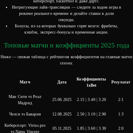
киберспорт, баскетбол и даже дартс.
Интригующие лайв-трансляции — следите за ходом игры в
режиме реального времени и делайте ставки в доли
секунды.
Бонусы, из-за которых буквально горят мозги: фрибеты,
кэшбэк, экспресс-бонусы и временные акции.
Топовые матчи и коэффициенты 2025 года
Ниже — свежая таблица с рейтингом коэффициентов на главные матчи
сезона:
Коэффициенты
Матч
Дата
Результат
1xBet
Ман Сити vs Реал
25.06.2025
2.15 | 3.40 | 3.20
2:1
Мадрид
Челси vs Бавария
12.08.2025
2.50 | 3.10 | 2.90
1:3
Киберспорт: Virtus.pro
05.11.2025
1.85 | 3.60 | 3.30
2:0
vs Natus Vincere