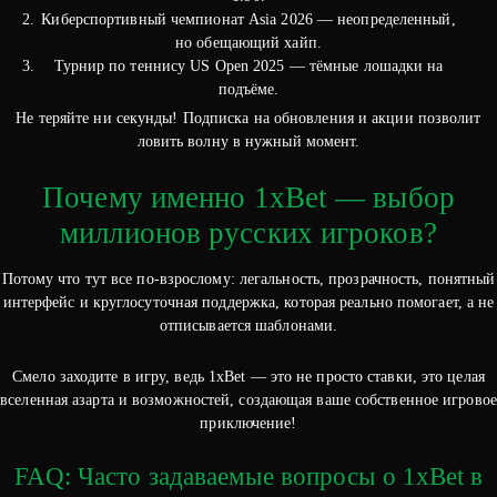
Киберспортивный чемпионат Asia 2026 — неопределенный,
но обещающий хайп.
Турнир по теннису US Open 2025 — тёмные лошадки на
подъёме.
Не теряйте ни секунды! Подписка на обновления и акции позволит
ловить волну в нужный момент.
Почему именно 1xBet — выбор
миллионов русских игроков?
Потому что тут все по-взрослому: легальность, прозрачность, понятный
интерфейс и круглосуточная поддержка, которая реально помогает, а не
отписывается шаблонами.
Смело заходите в игру, ведь 1xBet — это не просто ставки, это целая
вселенная азарта и возможностей, создающая ваше собственное игровое
приключение!
FAQ: Часто задаваемые вопросы о 1xBet в