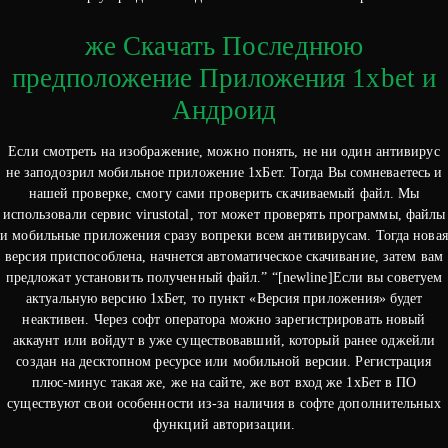
же Скачать Последнюю
предположение Приложения 1xbet и
Андроид
Если смотреть на изображение, можно понять, не ни один антивирус
не заподозрил мобильное приложение 1хБет. Тогда Вы сомневаетесь и
нашей проверке, смогу сами проверить скачиваемый файл. Мы
использовали сервис virustotal, тот может проверять программы, файлы
и мобильные приложения сразу вопреки всем антивирусам. Тогда новая
версия приспособлена, начнется автоматическое скачивание, затем вам
предложат установить полученный файл.” “[newline]Если вы советуем
актуальную версию 1хБет, то пункт «Версия приложения» будет
неактивен. Через софт оператора можно зарегистрировать новый
аккаунт или войдут в уже существовавший, который ранее оджейли
создан на десктопном ресурсе или мобильной версии. Регистрация
плюс-минус такая же, же на сайте, же вот вход же 1хБет в ПО
существуют свои особенности из-за наличия в софте дополнительных
функций авторизации.