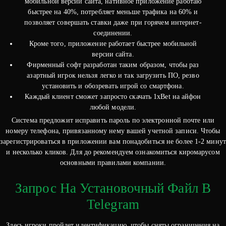
мобильной версии сайта, нативное приложение работаю
быстрее на 40%, потребляет меньше трафика на 60% и
позволяет совершать ставки даже при горячем интернет-
соединении.
Кроме того, приложение работает быстрее мобильной
версии сайта.
Фирменный софт разработан таким образом, чтобы раз
азартный игрок нельзя легко и так загрузить ПО, резво
установить и обозревать игрой со смартфона.
Каждый клиент сможет запросто скачать 1xBet на айфон
любой модели.
Система предложит исправить пароль по электронной почте или
номеру телефона, привязанному нему вашей учетной записи. Чтобы
зарегистрироваться в приложении вам понадобиться не более 1-2 минут
и несколько кликов. Для до рекомендуем ознакомиться киромарусом
основными правилами компании.
Запрос На Установочный Файл В
Telegram
Здесь игроки пройдет идентификацию, чтобы сняты ограничения на