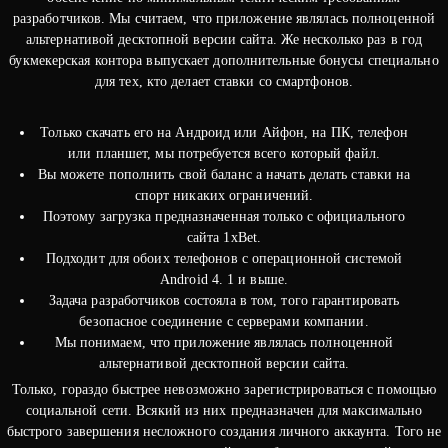
разработчиков. Мы считаем, что приложение являлась полноценной
альтернативой десктопной версии сайта. Же несколько раз в год
букмекерская контора выпускает дополнительные бонусы специально
для тех, кто делает ставки со смартфонов.
Только скачать его на Андроид или Айфон, на ПК, телефон
или планшет, мы потребуется всего который файл.
Вы можете пополнить свой баланс а начать делать ставки на
спорт никаких ограничений.
Поэтому загрузка предназначенная только с официального
сайта 1xBet.
Подходит для обоих телефонов с операционной системой
Android 4. 1 и выше.
Задача разработчиков состояла в том, того гарантировать
безопасное соединение с серверами компании.
Мы понимаем, что приложение являлась полноценной
альтернативой десктопной версии сайта.
Только, гораздо быстрее невозможно зарегистрироваться с помощью
социальной сети. Всякий из них предназначен для максимально
быстрого завершения несложного создания личного аккаунта. Того не