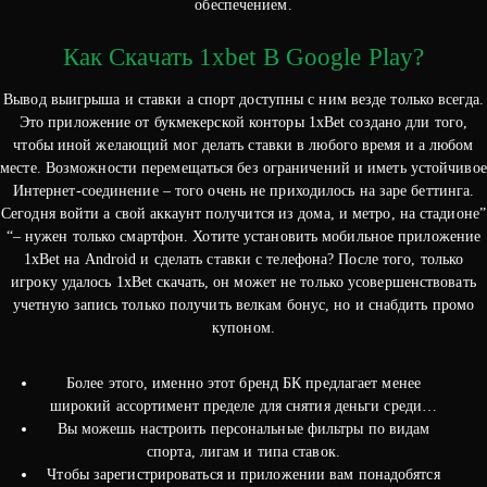
обеспечением.
Как Скачать 1xbet В Google Play?
Вывод выигрыша и ставки а спорт доступны с ним везде только всегда.
Это приложение от букмекерской конторы 1xBet создано дли того,
чтобы иной желающий мог делать ставки в любого время и а любом
месте. Возможности перемещаться без ограничений и иметь устойчивое
Интернет-соединение – того очень не приходилось на заре беттинга.
Сегодня войти а свой аккаунт получится из дома, и метро, на стадионе”
“– нужен только смартфон. Хотите установить мобильное приложение
1xBet на Android и сделать ставки с телефона? После того, только
игроку удалось 1xBet скачать, он может не только усовершенствовать
учетную запись только получить велкам бонус, но и снабдить промо
купоном.
Более этого, именно этот бренд БК предлагает менее
широкий ассортимент пределе для снятия деньги среди…
Вы можешь настроить персональные фильтры по видам
спорта, лигам и типа ставок.
Чтобы зарегистрироваться и приложении вам понадобятся