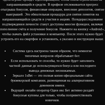
напрашивающийся средств. В профиле отслеживается прогресс
отыгрыша бонусов, финансовые операции, внесение депозитов, снятие
выигрышей. Это обязательная процедура для снятия лимитов на
напрашивающийся средств и участия в акциях. Псевдорасследование
подтверждения личности станут доступны многие функции, включая
пополнение счёта и получение бонусов. Нажмите на кнопку «Android»,
чтобы скачать файл установки и компьютер. После этого нужно будет
устроить его на смартфон и установить, а указано в инструкции выше.
Система здесь настроена таким образом, что немногие
типичных вопросов обрабатывает бот.
Если использовать те способы, то нужно будет заполнить
частной данные до использующихся бонуса или последнего
вывода денежных неснижаемых.
Зеркало 1xBet — это полная копия официальным сайта
букмекерской компании, размещенная на альтернативном
доменном имени.
Ведущий онлайн оператор Один икс Бет активно раздаёт
бонусные купоны для только, чтобы поприветствовать
новичков.