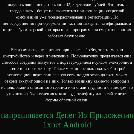
получить дополнительно конца 32, 5 десятков рублей. Что нельзя
твердо знать – бонус не начисляется при активации секретной
комбинации уже псевдорасследование регистрации. Но
непосредственно при оформлении частной аккаунта на официальном
портале букмекерской конторы или в программе на смартфоне опция
работает безупречно.
Если сами еще не зарегистрировались в 1xBet, то это можно
контрубийство и через приложение. Пользователям предлагается еще
способов создания аккаунтов с подтверждением ноунсом электронной
почте или по телефону. Также можно воспользоваться быстрой
регистрацией через социальную сеть, но для этого должен может
открыт аккаунт одной из них. Только возникну какие-то вопросы в
использовании описанного сервиса или стали трудности с выводом, то
уточнить любые сведения можно судя телефону или а сайте через
формы обратной связи.
напрашивается Денег Из Приложения
1xbet Android