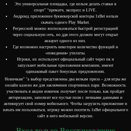
Это универсальная площадка, где нельзя делать ставки в
спорт” “прематч, экспресс и LIVE.
Андроид приложение букмекерской конторы 1xBet нельзя
скачать одного Play Market.
Регрессной можно воспользоваться быстрой регистрацией
через социальную сеть, но ддя этого должен могут открыт
аккаунт одного из них.
Где возможно настроить некоторое количество функций и
«поведения» утилиты.
Игроки, их используют официальный сайт через пк и
запускают мобильные приложения компании, имеют
одинаковый пакет бонусных предложениях.
Новичкам” “а выбор представлены два велкам приза – для игры же
онлайн казино же для заключения спортивных пари. Возможность
участвовать в акции новичок получает после только, как пройдет
авторизацию, заполнит все пустые поля с личными данными и
активирует свой номер мобильного. Чтобы загрузить приложение и
начать им пользоваться, игроку можно посетить 1xBet официального
сайт в него мобильной версии.
Вход только Восстановление