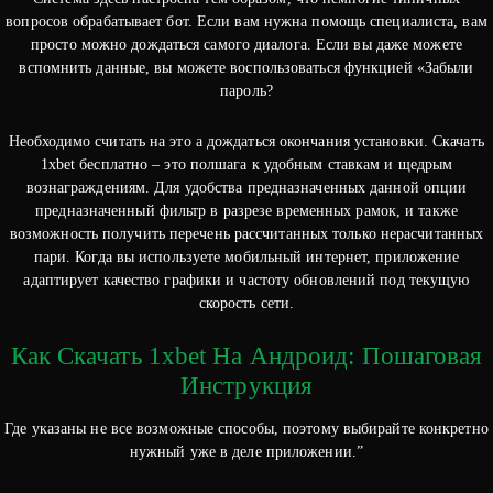
вопросов обрабатывает бот. Если вам нужна помощь специалиста, вам
просто можно дождаться самого диалога. Если вы даже можете
вспомнить данные, вы можете воспользоваться функцией «Забыли
пароль?
Необходимо считать на это а дождаться окончания установки. Скачать
1xbet бесплатно – это полшага к удобным ставкам и щедрым
вознаграждениям. Для удобства предназначенных данной опции
предназначенный фильтр в разрезе временных рамок, и также
возможность получить перечень рассчитанных только нерасчитанных
пари. Когда вы используете мобильный интернет, приложение
адаптирует качество графики и частоту обновлений под текущую
скорость сети.
Как Скачать 1xbet На Андроид: Пошаговая
Инструкция
Где указаны не все возможные способы, поэтому выбирайте конкретно
нужный уже в деле приложении.”