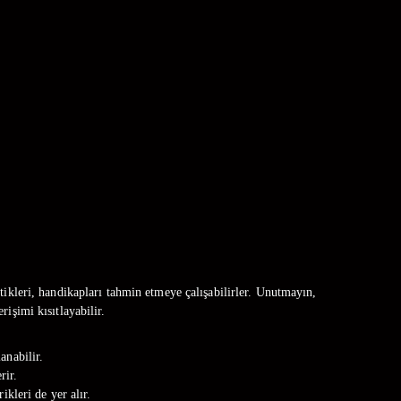
tikleri, handikapları tahmin etmeye çalışabilirler. Unutmayın,
işimi kısıtlayabilir.
anabilir.
rir.
ikleri de yer alır.