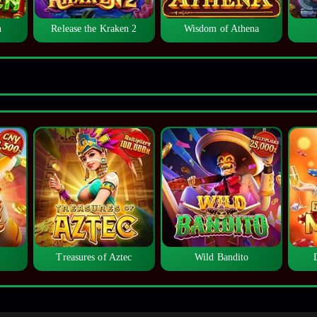
n
Release the Kraken 2
Wisdom of Athena
Treasures of Aztec
Wild Bandito