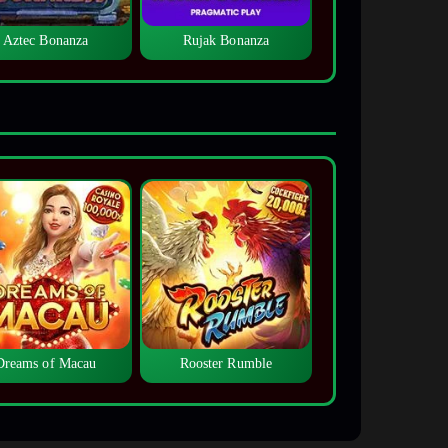
Aztec Bonanza
Rujak Bonanza
Dreams of Macau
Rooster Rumble