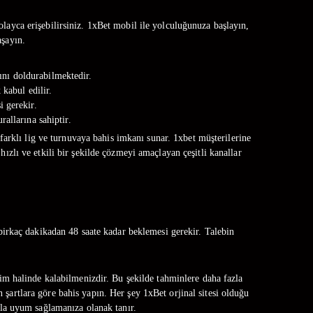
layca erişebilirsiniz. 1xBet mobil ile yolculuğunuza başlayın,
aşayın.
ını doldurabilmektedir.
 kabul edilir.
 gerekir.
allarına sahiptir.
arklı lig ve turnuvaya bahis imkanı sunar. 1xbet müşterilerine
hızlı ve etkili bir şekilde çözmeyi amaçlayan çeşitli kanallar
irkaç dakikadan 48 saate kadar beklemesi gerekir. Talebin
işim halinde kalabilmenizdir. Bu şekilde tahminlere daha fazla
 şartlara göre bahis yapın. Her şey 1xBet orjinal sitesi olduğu
ızla uyum sağlamanıza olanak tanır.