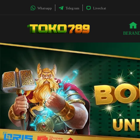
Whatsapp
Telegram
Livechat
BERAN