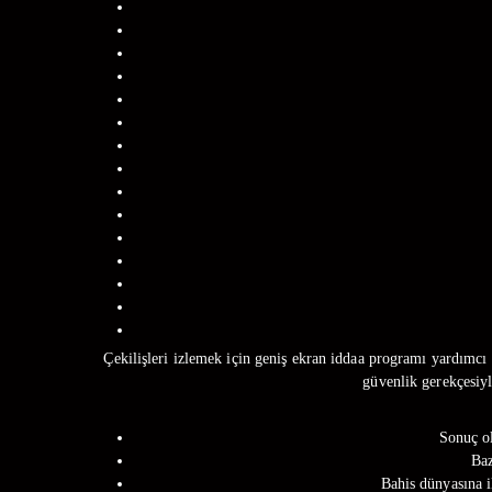
Çekilişleri izlemek için geniş ekran iddaa programı yardımcı 
güvenlik gerekçesiyle
Sonuç ol
Baz
Bahis dünyasına il