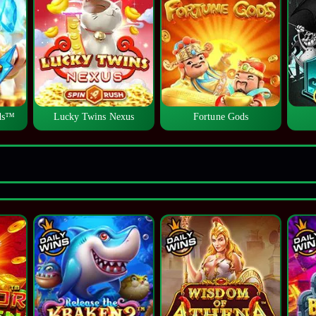
lds™
Lucky Twins Nexus
Fortune Gods