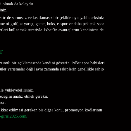
bi olmak da kolaydır.
iniz.
tr de sorunsuz ve kısıtlamasız bir şekilde oynayabileceksiniz.
me of golf, at yarışı, game, boks, e-spor ve daha pek çok spor
etleri kullanmak suretiyle 1xbet’in avantajlarını kendinizce de
r
rıntılı bir açıklamasında kendini gösterir. 1xBet spor bahisleri
opüler yarışmalar değil aynı zamanda rakiplerin genellikle sahip
e yükleyebilirsiniz.
ceğini analiz etmek gerekir.
yor.
 dikkat edilmesi gereken bir diğer konu, promosyon kodlarının
t-girisi2025.com/
.