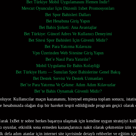
Bet Türkiye Mobil Uygulamasını Hemen İndir!
Mevcut Oyuncular Için Düzenli 1xbet Promosyonları
Bet Spor Bahisleri Dalları
Bet Hesabına Giriş Yapın
Bet Bahis Şirketi: Ana Avantajlar
Bet Türkiye: Güncel Adres Ve Kullanıcı Deneyimi
Bet Sitesi Spor Bahisleri Için Güvenli Midir?
Bet Para Yatırma Kılavuzu
Vpn Üzerinden Web Sitesine Giriş Yapın
Bet’e Nasıl Para Yatırılır?
Mobil Uygulama Ile Bahis Kolayliği
Bet Türkiye Hattı — Sunulan Spor Bahislerine Genel Bakış
Bet Destek Servisi Ve Destek Uzmanları
Bet’te Para Yatırma Ve Çekme: Adım Adım Kılavuzlar
Bet’te Bahis Oynamak Güvenli Midir?
oluyor. Kullanıcılar maçın kazananını, bireysel empieza toplam sonucu, istatis
 hesabınızda olağan dışı bir hareket tespit edildiğinde program geçici olarak er
arak 1xBet tr sobre herkes başarıya ulaşmak için kendine uygun stratejiyi kull
ı oyunlar, etkinlik sona ermeden kazançlarınızı nakit olarak çekmenize izin ve
k defa adım atanlar için internet site içerisinde detaylı rehberler ve eğitim içer