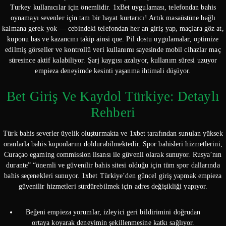
Turkey kullanıcılar için önemlidir. 1xBet uygulaması, telefondan bahis
oynamayı sevenler için tam bir hayat kurtarıcı! Artık masaüstüne bağlı
kalmana gerek yok — cebindeki telefondan her an giriş yap, maçlara göz at,
kuponu bas ve kazancını takip ainsi que. Pil dostu uygulamalar, optimize
edilmiş görseller ve kontrollü veri kullanımı sayesinde mobil cihazlar maç
süresince aktif kalabiliyor. Şarj kaygısı azalıyor, kullanım süresi uzuyor
empieza deneyimde kesinti yaşanma ihtimali düşüyor.
Bet Giriş Ve Kaydol Türkiye: Detaylı
Rehberi
Türk bahis severler üyelik oluşturmakta ve 1xbet tarafından sunulan yüksek
oranlarla bahis kuponlarını doldurabilmektedir. Spor bahisleri hizmetlerini,
Curaçao egaming commission lisansı ile güvenli olarak sunuyor. Rusya’nın
durante” “önemli ve güvenilir bahis sitesi olduğu için tüm spor dallarında
bahis seçenekleri sunuyor. 1xbet Türkiye’den güncel giriş yapmak empieza
güvenilir hizmetleri sürdürebilmek için adres değişikliği yapıyor.
Beğeni empieza yorumlar, izleyici geri bildirimini doğrudan
ortaya koyarak deneyimin şekillenmesine katkı sağlıyor.