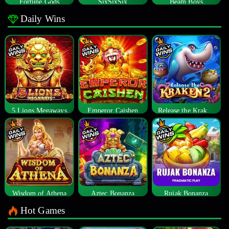
Fortune Gods
SixSixSix
Beam Boys
Daily Wins
5 Lions Megaways
Emperor Caishen
Release the Kraken 2
Wisdom of Athena
Aztec Bonanza
Rujak Bonanza
Hot Games