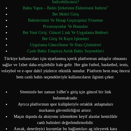
Indirebilirsiniz?
Bahis Yapın – Bahis Şirketinin Eklentisini Indirin”
Bet Mobil Giriş
Bahislerinizi Ve Hesap Geçmişinizi Yönetme
Promosyonlar Ve Bonuslar
Bet Yeni Giriş: Güncel Link Ve Uygulama Rehberi
Bet Giriş Ve Kayit Işlemleri
Uygulama Güncelleme Ve Hata Çözümleri
Canlı Bahis Empieza Anlık Bahis Seçenekleri
Türkiye kullanıcıları için uyarlanmış içerik platformun anlaşılır olmasını
sağlar ve 1xbet daha erişilebilir hale gelir. Her gün futbol, basketbol, tenis,
voleybol ve e-spor dahil yüzlerce etkinlik sunulur. Platform hem maç öncesi
hem canlı bahis seçenekleriyle kullanıcıların ilgisini çeker.
Sitemizde her zaman 1xBet’e giriş için güncel bir link
bulunmaktadır.
Ayrıca platformun spor kulüpleriyle ortaklık anlaşmaları
markanın güvenilirliğini artırır.
Maçın dışında da aksiyonu izlemekten keyif alanlar kesinlikle
canlı bahisleri değerlendirmelidir.
Ancak, denetleyici kurumlar bu bağlantıları ag izleyerek kara