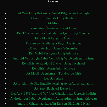
Content
Bet Yeni Giriş Hakkında: Genel Bilgiler Ve Avantajlar
Olası Kurulum Ve Giriş Hataları
Bet Mobil
Yeni Giriş Üzerinden Kayıt Olma
Bet Türkiye’de Spor Bahisleri & Çevrim Içi Oyunlar
Bet’e Mobil Erişimin Önemi
Promosyon Kodlarıyla Kayıt Avantajları
Güvenli Ve Hızlı Ödeme Yöntemleri
Bet Mobil Versiyona Giriş Adımları
Android Ve Ios Için 1xbet Yeni Giriş Ve Uygulama İndirme
Bet Giriş Ve Kaydol Türkiye: Detaylı Rehberi
Bet Girişi: Adım Adım Kılavuz
Bet Mobil Uygulaması: Türkiye’de Giriş
Bet Bonusları
Bet Erişimi Ve Site Engellemeleri & Ayna Adres Kullanımı
Bet Spor Bahisleri Deneyimi
Bet Apk 8 8’i Android Ve” “ios Cihazlarınıza Ücretsiz Indirin
Android Için 1xbet Uygulaması: Adım Adım İndirme Kılavuzu
Android Cihazınıza 1xbet’in En Son Sürümünü Nasıl