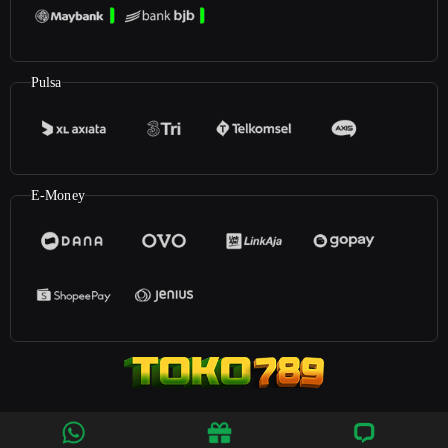
Pulsa
E-Money
©2024
Toko789
. All rights reserved | 18+