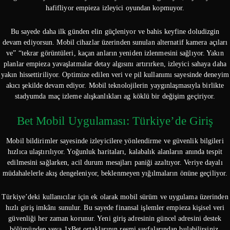
hafifliyor empieza izleyici oyundan kopmuyor.
Bu sayede daha ilk günden elin güçleniyor ve bahis keyfine doludizgin
devam ediyorsun. Mobil cihazlar üzerinden sunulan alternatif kamera açıları
ve” “tekrar görüntüleri, kaçan anların yeniden izlenmesini sağlıyor. Yakın
planlar empieza yavaşlatmalar detay algısını artırırken, izleyici sahaya daha
yakın hissettiriliyor. Optimize edilen veri ve pil kullanımı sayesinde deneyim
akıcı şekilde devam ediyor. Mobil teknolojilerin yaygınlaşmasıyla birlikte
stadyumda maç izleme alışkanlıkları ag köklü bir değişim geçiriyor.
Bet Mobil Uygulaması: Türkiye’de Giriş
Mobil bildirimler sayesinde izleyicilere yönlendirme ve güvenlik bilgileri
hızlıca ulaştırılıyor. Yoğunluk haritaları, kalabalık alanların anında tespit
edilmesini sağlarken, acil durum mesajları paniği azaltıyor. Veriye dayalı
müdahalelerle akış dengeleniyor, beklenmeyen yığılmaların önüne geçiliyor.
Türkiye’deki kullanıcılar için ek olarak mobil sürüm ve uygulama üzerinden
hızlı giriş imkânı sunulur. Bu sayede finansal işlemler empieza kişisel veri
güvenliği her zaman korunur. Yeni giriş adresinin güncel adresini destek
bölümünden veya 1xBet ortaklarının resmi sayfalarından bulabilirsiniz.