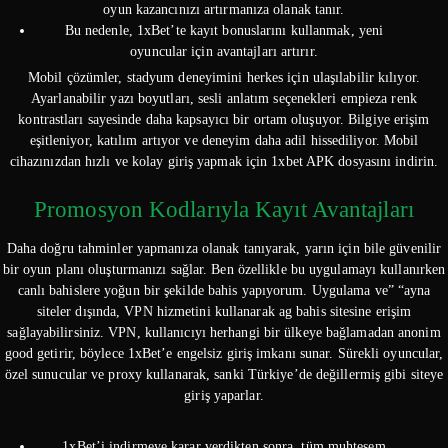
oyun kazancınızı artırmanıza olanak tanır.
Bu nedenle, 1xBet’te kayıt bonuslarını kullanmak, yeni
oyuncular için avantajları artırır.
Mobil çözümler, stadyum deneyimini herkes için ulaşılabilir kılıyor.
Ayarlanabilir yazı boyutları, sesli anlatım seçenekleri empieza renk
kontrastları sayesinde daha kapsayıcı bir ortam oluşuyor. Bilgiye erişim
eşitleniyor, katılım artıyor ve deneyim daha adil hissediliyor. Mobil
cihazınızdan hızlı ve kolay giriş yapmak için 1xbet APK dosyasını indirin.
Promosyon Kodlarıyla Kayıt Avantajları
Daha doğru tahminler yapmanıza olanak tanıyarak, yarın için bile güvenilir
bir oyun planı oluşturmanızı sağlar. Ben özellikle bu uygulamayı kullanırken
canlı bahislere yoğun bir şekilde bahis yapıyorum. Uygulama ve” “ayna
siteler dışında, VPN hizmetini kullanarak ag bahis sitesine erişim
sağlayabilirsiniz. VPN, kullanıcıyı herhangi bir ülkeye bağlamadan anonim
good getirir, böylece 1xBet’e engelsiz giriş imkanı sunar. Sürekli oyuncular,
özel sunucular ve proxy kullanarak, sanki Türkiye’de değillermiş gibi siteye
giriş yaparlar.
1xBet’i indirmeye karar verdikten sonra, tüm muhteşem