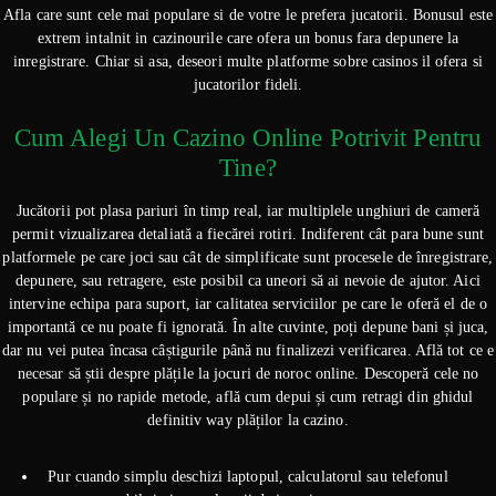
Afla care sunt cele mai populare si de votre le prefera jucatorii. Bonusul este
extrem intalnit in cazinourile care ofera un bonus fara depunere la
inregistrare. Chiar si asa, deseori multe platforme sobre casinos il ofera si
jucatorilor fideli.
Cum Alegi Un Cazino Online Potrivit Pentru
Tine?
Jucătorii pot plasa pariuri în timp real, iar multiplele unghiuri de cameră
permit vizualizarea detaliată a fiecărei rotiri. Indiferent cât para bune sunt
platformele pe care joci sau cât de simplificate sunt procesele de înregistrare,
depunere, sau retragere, este posibil ca uneori să ai nevoie de ajutor. Aici
intervine echipa para suport, iar calitatea serviciilor pe care le oferă el de o
importantă ce nu poate fi ignorată. În alte cuvinte, poți depune bani și juca,
dar nu vei putea încasa câștigurile până nu finalizezi verificarea. Află tot ce e
necesar să știi despre plățile la jocuri de noroc online. Descoperă cele no
populare și no rapide metode, află cum depui și cum retragi din ghidul
definitiv way plăților la cazino.
Pur cuando simplu deschizi laptopul, calculatorul sau telefonul