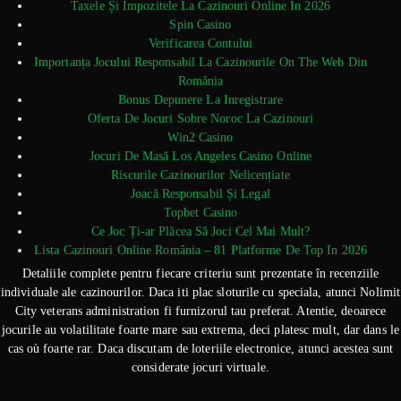
Taxele Și Impozitele La Cazinouri Online În 2026
Spin Casino
Verificarea Contului
Importanța Jocului Responsabil La Cazinourile On The Web Din
România
Bonus Depunere La Inregistrare
Oferta De Jocuri Sobre Noroc La Cazinouri
Win2 Casino
Jocuri De Masă Los Angeles Casino Online
Riscurile Cazinourilor Nelicențiate
Joacă Responsabil Și Legal
Topbet Casino
Ce Joc Ți-ar Plăcea Să Joci Cel Mai Mult?
Lista Cazinouri Online România – 81 Platforme De Top In 2026
Detaliile complete pentru fiecare criteriu sunt prezentate în recenziile
individuale ale cazinourilor. Daca iti plac sloturile cu speciala, atunci Nolimit
City veterans administration fi furnizorul tau preferat. Atentie, deoarece
jocurile au volatilitate foarte mare sau extrema, deci platesc mult, dar dans le
cas où foarte rar. Daca discutam de loteriile electronice, atunci acestea sunt
considerate jocuri virtuale.