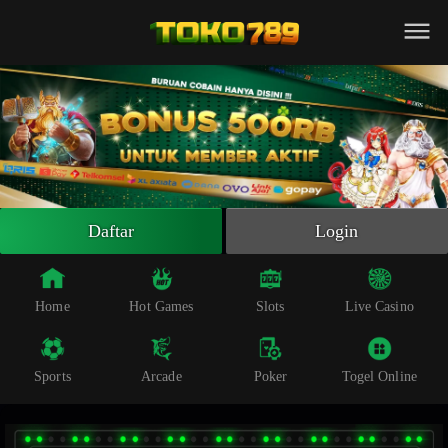
Beranda
Slot Online
Live Casino
Sportsbook
Arcade
Togel Online
Daftar
Login
Poker
Whatsapp
Home
Hot Games
Slots
Live Casino
Telegram
Sports
Arcade
Poker
Togel Online
Livechat