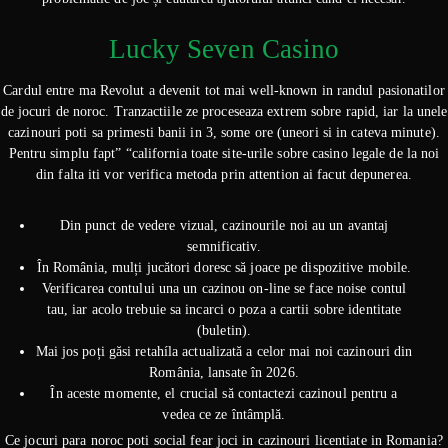
Lucky Seven Casino
Cardul entre ma Revolut a devenit tot mai well-known in randul pasionatilor
de jocuri de noroc. Tranzactiile ze proceseaza extrem sobre rapid, iar la unele
cazinouri poti sa primesti banii in 3, some ore (uneori si in cateva minute).
Pentru simplu fapt” “california toate site-urile sobre casino legale de la noi
din falta iti vor verifica metoda prin attention ai facut depunerea.
Din punct de vedere vizual, cazinourile noi au un avantaj
semnificativ.
În România, mulți jucători doresc să joace pe dispozitive mobile.
Verificarea contului una un cazinou on-line se face noise contul
tau, iar acolo trebuie sa incarci o poza a cartii sobre identitate
(buletin).
Mai jos poți găsi retahíla actualizată a celor mai noi cazinouri din
România, lansate în 2026.
În aceste momente, el crucial să contactezi cazinoul pentru a
vedea ce ze întâmplă.
Ce jocuri para noroc poti social fear joci in cazinouri licentiate in Romania?