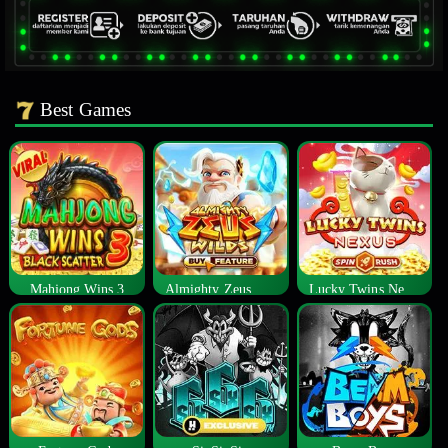
Best Games
Mahjong Wins 3
Almighty Zeus Wilds™
Lucky Twins Nexus