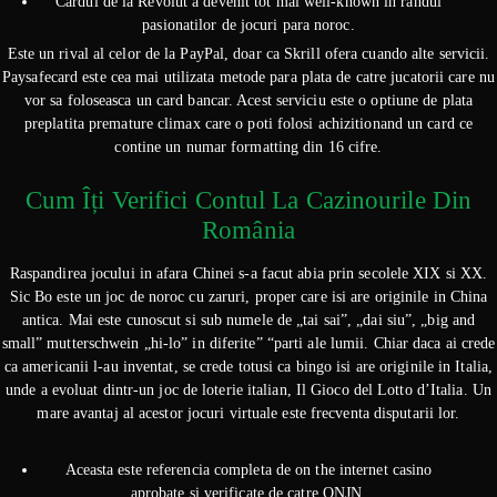
Cardul de la Revolut a devenit tot mai well-known in randul
pasionatilor de jocuri para noroc.
Este un rival al celor de la PayPal, doar ca Skrill ofera cuando alte servicii.
Paysafecard este cea mai utilizata metode para plata de catre jucatorii care nu
vor sa foloseasca un card bancar. Acest serviciu este o optiune de plata
preplatita premature climax care o poti folosi achizitionand un card ce
contine un numar formatting din 16 cifre.
Cum Îți Verifici Contul La Cazinourile Din
România
Raspandirea jocului in afara Chinei s-a facut abia prin secolele XIX si XX.
Sic Bo este un joc de noroc cu zaruri, proper care isi are originile in China
antica. Mai este cunoscut si sub numele de „tai sai”, „dai siu”, „big and
small” mutterschwein „hi-lo” in diferite” “parti ale lumii. Chiar daca ai crede
ca americanii l-au inventat, se crede totusi ca bingo isi are originile in Italia,
unde a evoluat dintr-un joc de loterie italian, Il Gioco del Lotto d’Italia. Un
mare avantaj al acestor jocuri virtuale este frecventa disputarii lor.
Aceasta este referencia completa de on the internet casino
aprobate si verificate de catre ONJN.