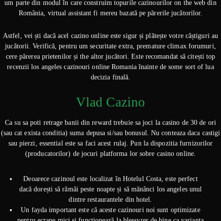
um parte din modul în care construim topurile cazinourilor on the web din
România, virtual assistant fi mereu bazată pe părerile jucătorilor.
Astfel, vei ști dacă acel cazino online este sigur și plătește votre câștiguri au
jucătorii. Verifică, pentru um securitate extra, premature climax forumuri,
cere părerea prietenilor și the altor jucători. Este recomandat să citești top
recenzii los angeles cazinouri online Romania înainte de some sort of lua
decizia finală.
Vlad Cazino
Ca su sa poti retrage banii din reward trebuie sa joci la casino de 30 de ori
(sau cat exista conditia) suma depusa si/sau bonusul. Nu conteaza daca castigi
sau pierzi, essential este sa faci acest rulaj. Pun la dispozitia furnizorilor
(producatorilor) de jocuri platforma lor sobre casino online.
Deoarece cazinoul este localizat în Hotelul Costa, este perfect
dacă dorești să rămâi peste noapte și să mănânci los angeles unul
dintre restaurantele din hotel.
Un fayda important este că aceste cazinouri noi sunt optimizate
pentru ecrane mici și funcționează la blessyrer de bine ca varianta