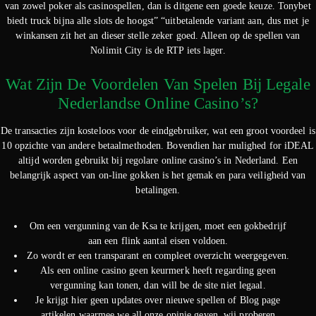
van zowel poker als casinospellen, dan is ditgene een goede keuze. Tonybet
biedt truck bijna alle slots de hoogst” “uitbetalende variant aan, dus met je
winkansen zit het an dieser stelle zeker goed. Alleen op de spellen van
Nolimit City is de RTP iets lager.
Wat Zijn De Voordelen Van Spelen Bij Legale
Nederlandse Online Casino’s?
De transacties zijn kosteloos voor de eindgebruiker, wat een groot voordeel is
10 opzichte van andere betaalmethoden. Bovendien har mulighed for iDEAL
altijd worden gebruikt bij regolare online casino’s in Nederland. Een
belangrijk aspect van on-line gokken is het gemak en para veiligheid van
betalingen.
Om een vergunning van de Ksa te krijgen, moet een gokbedrijf
aan een flink aantal eisen voldoen.
Zo wordt er een transparant en compleet overzicht weergegeven.
Als een online casino geen keurmerk heeft regarding geen
vergunning kan tonen, dan will be de site niet legaal.
Je krijgt hier geen updates over nieuwe spellen of Blog page
artikelen waarmee we all onze opinie geven, wij proberen