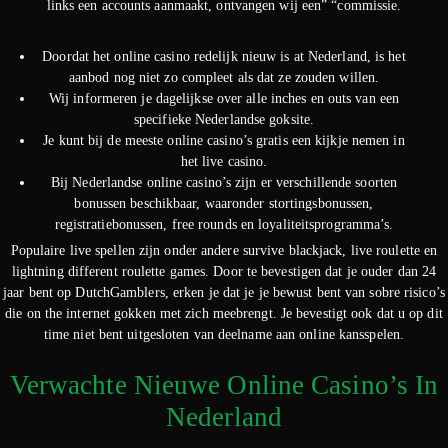
links een accounts aanmaakt, ontvangen wij een” “commissie.
Doordat het online casino redelijk nieuw is at Nederland, is het
aanbod nog niet zo compleet als dat ze zouden willen.
Wij informeren je dagelijkse over alle inches en outs van een
specifieke Nederlandse goksite.
Je kunt bij de meeste online casino’s gratis een kijkje nemen in
het live casino.
Bij Nederlandse online casino’s zijn er verschillende soorten
bonussen beschikbaar, waaronder stortingsbonussen,
registratiebonussen, free rounds en loyaliteitsprogramma’s.
Populaire live spellen zijn onder andere survive blackjack, live roulette en
lightning different roulette games. Door te bevestigen dat je ouder dan 24
jaar bent op DutchGamblers, erken je dat je je bewust bent van sobre risico’s
die on the internet gokken met zich meebrengt. Je bevestigt ook dat u op dit
time niet bent uitgesloten van deelname aan online kansspelen.
Verwachte Nieuwe Online Casino’s In
Nederland