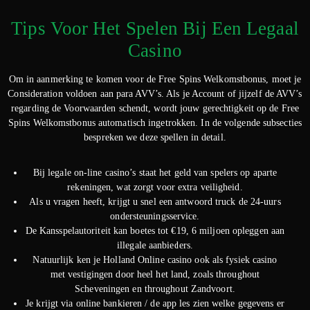
Tips Voor Het Spelen Bij Een Legaal
Casino
Om in aanmerking te komen voor de Free Spins Welkomstbonus, moet je
Consideration voldoen aan para AVV’s. Als je Account of jijzelf de AVV’s
regarding de Voorwaarden schendt, wordt jouw gerechtigkeit op de Free
Spins Welkomstbonus automatisch ingetrokken. In de volgende subsecties
bespreken we deze spellen in detail.
Bij legale on-line casino’s staat het geld van spelers op aparte
rekeningen, wat zorgt voor extra veiligheid.
Als u vragen heeft, krijgt u snel een antwoord truck de 24-uurs
ondersteuningsservice.
De Kansspelautoriteit kan boetes tot €19, 6 miljoen opleggen aan
illegale aanbieders.
Natuurlijk ken je Holland Online casino ook als fysiek casino
met vestigingen door heel het land, zoals throughout
Scheveningen en throughout Zandvoort.
Je krijgt via online bankieren / de app les zien welke gegevens er