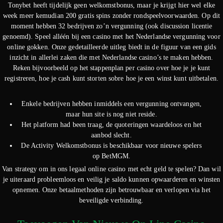
Tonybet heeft tijdelijk geen welkomstbonus, maar je krijgt hier wel elke
week meer kemudian 200 gratis spins zonder rondspeelvoorwaarden. Op dit
moment hebben 32 bedrijven zo’n vergunning (ook discussion licentie
genoemd). Speel alléén bij een casino met het Nederlandse vergunning voor
online gokken. Onze gedetailleerde uitleg biedt in de figuur van een gids
inzicht in allerlei zaken die met Nederlandse casino’s te maken hebben.
Reken bijvoorbeeld op het stappenplan per casino over hoe je je kunt
registreren, hoe je cash kunt storten sobre hoe je een winst kunt uitbetalen.
Enkele bedrijven hebben inmiddels een vergunning ontvangen,
maar hun site is nog niet reside.
Het platform had been traag, de quoteringen waardeloos en het
aanbod slecht.
De Activity Welkomstbonus is beschikbaar voor nieuwe spelers
op BetMGM.
Van strategy om in ons legaal online casino met echt geld te spelen? Dan wil
je uiteraard probleemloos en veilig je saldo kunnen opwaarderen en winsten
opnemen. Onze betaalmethoden zijn betrouwbaar en verlopen via het
beveiligde verbinding.