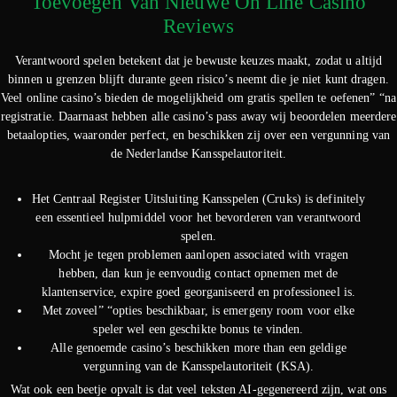
Toevoegen Van Nieuwe On Line Casino
Reviews
Verantwoord spelen betekent dat je bewuste keuzes maakt, zodat u altijd
binnen u grenzen blijft durante geen risico’s neemt die je niet kunt dragen.
Veel online casino’s bieden de mogelijkheid om gratis spellen te oefenen” “na
registratie. Daarnaast hebben alle casino’s pass away wij beoordelen meerdere
betaalopties, waaronder perfect, en beschikken zij over een vergunning van
de Nederlandse Kansspelautoriteit.
Het Centraal Register Uitsluiting Kansspelen (Cruks) is definitely
een essentieel hulpmiddel voor het bevorderen van verantwoord
spelen.
Mocht je tegen problemen aanlopen associated with vragen
hebben, dan kun je eenvoudig contact opnemen met de
klantenservice, expire goed georganiseerd en professioneel is.
Met zoveel” “opties beschikbaar, is emergeny room voor elke
speler wel een geschikte bonus te vinden.
Alle genoemde casino’s beschikken more than een geldige
vergunning van de Kansspelautoriteit (KSA).
Wat ook een beetje opvalt is dat veel teksten AI-gegenereerd zijn, wat ons