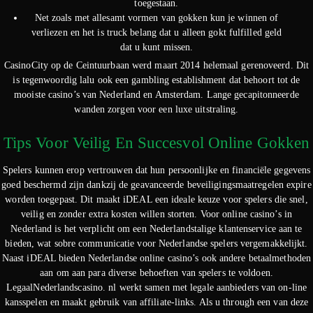
toegestaan.
Net zoals met allesamt vormen van gokken kun je winnen of
verliezen en het is truck belang dat u alleen gokt fulfilled geld
dat u kunt missen.
CasinoCity op de Ceintuurbaan werd maart 2014 helemaal gerenoveerd. Dit
is tegenwoordig lalu ook een gambling establishment dat behoort tot de
mooiste casino’s van Nederland en Amsterdam. Lange gecapitonneerde
wanden zorgen voor een luxe uitstraling.
Tips Voor Veilig En Succesvol Online Gokken
Spelers kunnen erop vertrouwen dat hun persoonlijke en financiële gegevens
goed beschermd zijn dankzij de geavanceerde beveiligingsmaatregelen expire
worden toegepast. Dit maakt iDEAL een ideale keuze voor spelers die snel,
veilig en zonder extra kosten willen storten. Voor online casino’s in
Nederland is het verplicht om een Nederlandstalige klantenservice aan te
bieden, wat sobre communicatie voor Nederlandse spelers vergemakkelijkt.
Naast iDEAL bieden Nederlandse online casino’s ook andere betaalmethoden
aan om aan para diverse behoeften van spelers te voldoen.
LegaalNederlandscasino. nl werkt samen met legale aanbieders van on-line
kansspelen en maakt gebruik van affiliate-links. Als u through een van deze