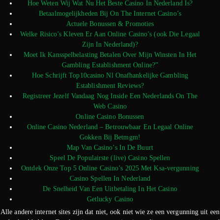
Hoe Weten Wij Wat Nu Het Beste Casino In Nederland Is?
Betaalmogelijkheden Bij On The Internet Casino’s
Actuele Bonussen & Promoties
Welke Risico’s Kleven Er Aan Online Casino’s (ook Die Legaal
Zijn In Nederland)?
Moet Ik Kansspelbelasting Betalen Over Mijn Winsten In Het
Gambling Establishment Online?”
Hoe Schrijft Top10casino Nl Onafhankelijke Gambling
Establishment Reviews?
Registreer Jezelf Vandaag Nog Inside Een Nederlands On The
Web Casino
Online Casino Bonussen
Online Casino Nederland – Betrouwbaar En Legaal Online
Gokken Bij Betmgm!
Map Van Casino’s In De Buurt
Speel De Populairste (live) Casino Spellen
Ontdek Onze Top 5 Online Casino’s 2025 Met Ksa-vergunning
Casino Spellen In Nederland
De Snelheid Van Een Uitbetaling In Het Casino
Getlucky Casino
Alle andere internet sites zijn dat niet, ook niet wie ze een vergunning uit een