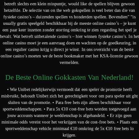
betreft slechts een klein minpuntje, would like de spellen blijven gewoon
hetzelfde. De selectie van on the web gokspellen is veel beter dan die van
fysieke casino’s – duizenden spellen vs honderden spellen. Bovendien” “is
usually gratis speelgeld beschikbaar bij de meeste online casino’s – je kunt
een paar keer inzetten zonder storting omkring te zien regarding het spel je
bevalt. Wat betreft uitbetalende casino’s – hier winnen fysieke casino’s. In he
online casino moet je een aanvraag doen en wachten op de goedkeuring, in
een regulier casino krijg u direct je winst. In ons overzicht van de beste
online casino’s moeten we de beste bookmaker met het KSA-licentie gewoon
vermelden.
De Beste Online Gokkasten Van Nederland!
• Wie Unibet redelijkerwijs vermoedt dat een speler de promotie heeft
misbruikt, behoudt Unibet zich het gerechtigkeit voor om para speler uit ght
sluiten van de promotie. • Para free bets zijn alleen beschikbaar voor
sportweddenschappen. • Para 5x €10 cost-free bets worden toegevoegd aan
jouw accounts wanneer je weddenschap is afgehandeld. • Er zijn geen
minimale odds vereist voor het verkrijgen van de cost-free bets. • Plaats een
sportweddenschap vehicle minimaal €10 omkring de 5x €10 free bets lo
krijgen.