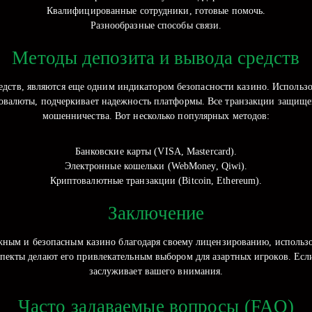
Квалифицированные сотрудники, готовые помочь.
Разнообразные способы связи.
Методы депозита и вывода средств
редств, являются еще одним индикатором безопасности казино. Использ
товалюты, подчеркивает надежность платформы. Все транзакции защищен
мошенничества. Вот несколько популярных методов:
Банковские карты (VISA, Mastercard).
Электронные кошельки (WebMoney, Qiwi).
Криптовалютные транзакции (Bitcoin, Ethereum).
Заключение
дежным и безопасным казино благодаря своему лицензированию, испол
спекты делают его привлекательным выбором для азартных игроков. Есл
заслуживает вашего внимания.
Часто задаваемые вопросы (FAQ)