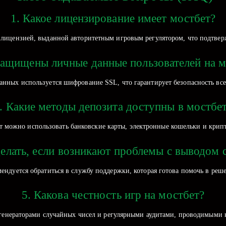
1. Какое лицензирование имеет мостбет?
 лицензией, выданной авторитетным игровым регулятором, что подтверж
 защищены личные данные пользователей на м
анных используется шифрование SSL, что гарантирует безопасность все
. Какие методы депозита доступны в мостбе
т можно использовать банковские карты, электронные кошельки и крип
делать, если возникают проблемы с выводом 
мендуется обратиться в службу поддержки, которая готова помочь в ре
5. Какова честность игр на мостбет?
я генераторами случайных чисел и регулярными аудитами, проводимыми