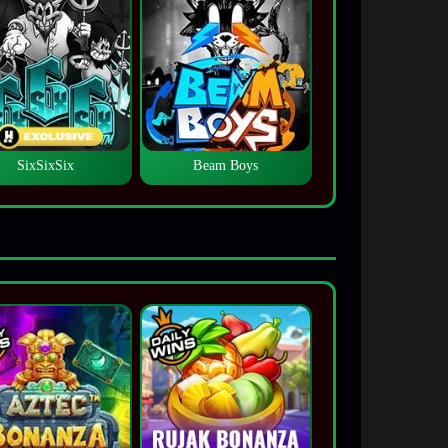
SixSixSix
Beam Boys