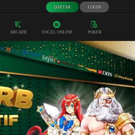
DAFTAR
LOGIN
ARCADE
TOGEL ONLINE
POKER