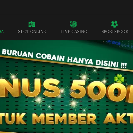
DA
SLOT ONLINE
LIVE CASINO
SPORTSBOOK