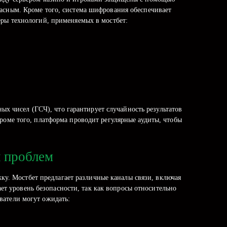
асным. Кроме того, система шифрования обеспечивает
еры технологий, применяемых в мостбет:
ых чисел (ГСЧ), что гарантирует случайность результатов
роме того, платформа проводит регулярные аудиты, чтобы
я проблем
ку. Мостбет предлагает различные каналы связи, включая
ет уровень безопасности, так как вопросы относительно
ватели могут ожидать: