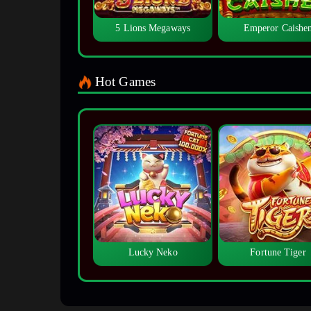
5 Lions Megaways
Emperor Caishe
Hot Games
Lucky Neko
Fortune Tiger