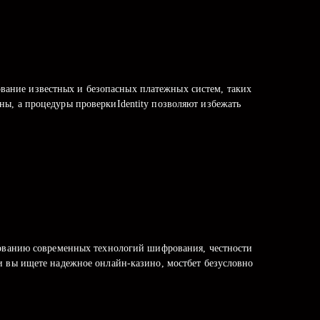
ование известных и безопасных платежных систем, таких
ы, а процедуры проверкиIdentity позволяют избежать
ьзованию современных технологий шифрования, честности
и вы ищете надежное онлайн-казино, мостбет безусловно