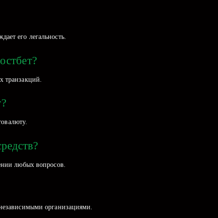
дает его легальность.
остбет?
х транзакций.
т?
товалюту.
средств?
шении любых вопросов.
 независимыми организациями.