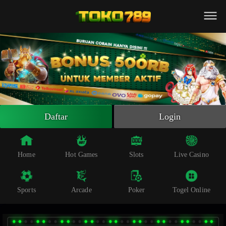
Beranda
Slot Online
Live Casino
Sportsbook
Arcade
Togel Online
Daftar
Login
Poker
Whatsapp
Home
Hot Games
Slots
Live Casino
Telegram
Sports
Arcade
Poker
Togel Online
Livechat