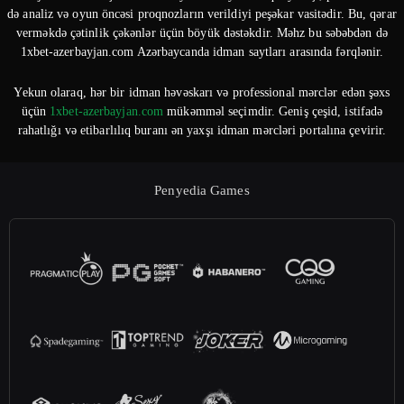
də analiz və oyun öncəsi proqnozların verildiyi peşəkar vasitədir. Bu, qərar
verməkdə çətinlik çəkənlər üçün böyük dəstəkdir. Məhz bu səbəbdən də
1xbet-azerbayjan.com Azərbaycanda idman saytları arasında fərqlənir.
Yekun olaraq, hər bir idman həvəskarı və professional mərclər edən şəxs
üçün
1xbet-azerbayjan.com
mükəmməl seçimdir. Geniş çeşid, istifadə
rahatlığı və etibarlılıq buranı ən yaxşı idman mərcləri portalına çevirir.
Penyedia Games