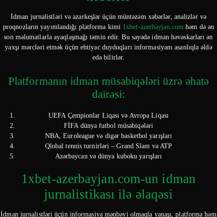
İdman jurnalistləri və azarkeşlər üçün müntəzəm xəbərlər, analizlər və
proqnozların yayımlandığı platforma kimi
1xbet-azerbayjan.com
həm də ən
son məlumatlarla ayaqlaşmağı təmin edir. Bu sayədə idman həvəskarları ən
yaxşı mərcləri etmək üçün ehtiyac duyduqları informasiyanı asanlıqla əldə
edə bilirlər.
Platformanın idman müsabiqələri üzrə əhatə
dairəsi:
UEFA Çempionlar Liqası və Avropa Liqası
FİFA dünya futbol müsabiqələri
NBA, Euroleague və digər basketbol yarışları
Qlobal tennis turnirləri – Grand Slam və ATP
Azərbaycan və dünya kuboku yarışları
1xbet-azerbayjan.com-un idman
jurnalistikası ilə əlaqəsi
İdman jurnalistləri üçün informasiya mənbəyi olmaqla yanaşı, platforma həm