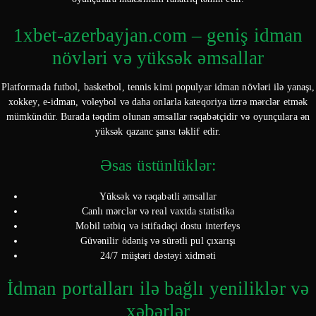
1xbet-azerbayjan.com – geniş idman
növləri və yüksək əmsallar
Platformada futbol, basketbol, tennis kimi populyar idman növləri ilə yanaşı,
xokkey, e-idman, voleybol və daha onlarla kateqoriya üzrə mərclər etmək
mümkündür. Burada təqdim olunan əmsallar rəqabətçidir və oyunçulara ən
yüksək qazanc şansı təklif edir.
Əsas üstünlüklər:
Yüksək və rəqabətli əmsallar
Canlı mərclər və real vaxtda statistika
Mobil tətbiq və istifadəçi dostu interfeys
Güvənilir ödəniş və sürətli pul çıxarışı
24/7 müştəri dəstəyi xidməti
İdman portalları ilə bağlı yeniliklər və
xəbərlər