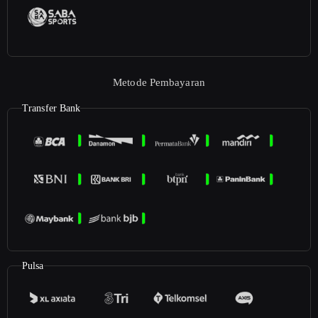
Metode Pembayaran
Transfer Bank
Pulsa