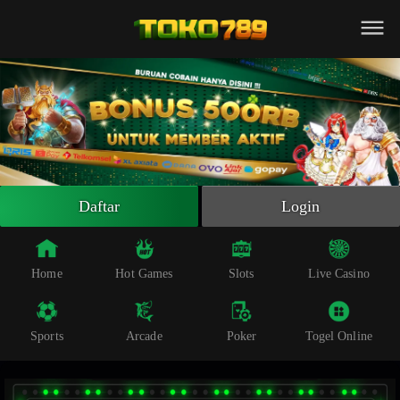
Beranda
Slot Online
Live Casino
Sportsbook
Arcade
Togel Online
Daftar
Login
Poker
Whatsapp
Home
Hot Games
Slots
Live Casino
Telegram
Sports
Arcade
Poker
Togel Online
Livechat