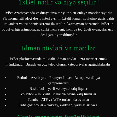
1xBet nədir və niyə seçilir?
1xBet Azərbaycanda və dünya üzrə məşhur olan onlayn mərclər saytıdır.
Platforma istifadəçi dostu interfeysi, müxtəlif idman növlərinə geniş bahis
imkanları və tez ödəniş sistemi ilə seçilir. Azərbaycan bazarında 1xBet-in
populyarlığı artmaqdadır, çünki həm yeni, həm də təcrübəli oyunçular üçün
ideal şərait yaradılmışdır.
Idman növləri və mərclər
1xBet platformasında müxtəlif idman növləri üzrə mərclər etmək
mümkündür. Burada ən çox tələb olunan kateqoriyalar aşağıdakılardır:
Futbol – Azərbaycan Premyer Liqası, Avropa və dünya
çempionatları
Basketbol – yerli və beynəlxalq liqalar
Voleybol – müxtəlif liqalar və beynəlxalq turnirlər
Tennis – ATP və WTA turlarında oyunlar
Daha çox növlər – xokkey, e-idman, yarış atları və s.