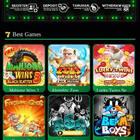
Best Games
Mahjong Wins 3
Almighty Zeus Wilds™
Lucky Twins Nexus