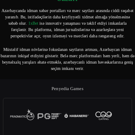
Azərbaycanda idman xəbər portalları və mərc saytları arasında ciddi rəqabət
yaranıb. Bu, istifadəçilərin daha keyfiyyətli xidmət almağa yönəlməsinə
səbəb olur.
1xBet
isə innovativ yanaşması və təklif etdiyi imkanlarla
fərqlənir. Bu platforma, idman jurnalistlərinə və azarkeşlərə yeni
perspektivlər açır, oyun izləməyi və mərcləri daha rəngarəng edir.
Müxtəlif idman növlərinə fokuslanan saytların artması, Azərbaycan idman
bazarının inkişaf etdiyini göstərir. Belə mərc platformaları həm yerli, həm də
beynəlxalq yarışları əhatə etməklə, azərbaycanlı idman həvəskarlarına geniş
seçim imkanı verir.
Penyedia Games