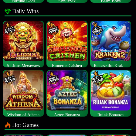
Fortune Gods
SixSixSix
Beam Boys
Daily Wins
5 Lions Megaways
Emperor Caishen
Release the Kraken 2
Wisdom of Athena
Aztec Bonanza
Rujak Bonanza
Hot Games