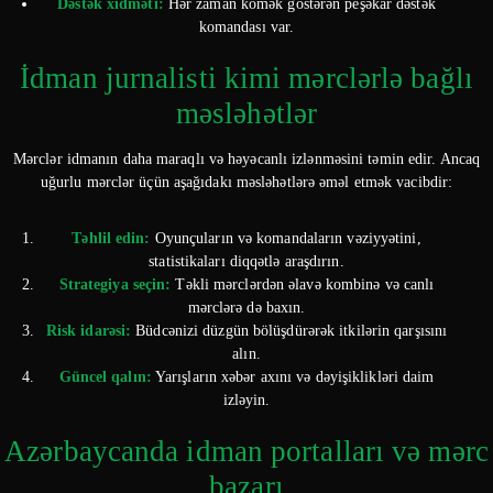
Dəstək xidməti:
Hər zaman kömək göstərən peşəkar dəstək
komandası var.
İdman jurnalisti kimi mərclərlə bağlı
məsləhətlər
Mərclər idmanın daha maraqlı və həyəcanlı izlənməsini təmin edir. Ancaq
uğurlu mərclər üçün aşağıdakı məsləhətlərə əməl etmək vacibdir:
Təhlil edin:
Oyunçuların və komandaların vəziyyətini,
statistikaları diqqətlə araşdırın.
Strategiya seçin:
Təkli mərclərdən əlavə kombinə və canlı
mərclərə də baxın.
Risk idarəsi:
Büdcənizi düzgün bölüşdürərək itkilərin qarşısını
alın.
Güncel qalın:
Yarışların xəbər axını və dəyişiklikləri daim
izləyin.
Azərbaycanda idman portalları və mərc
bazarı