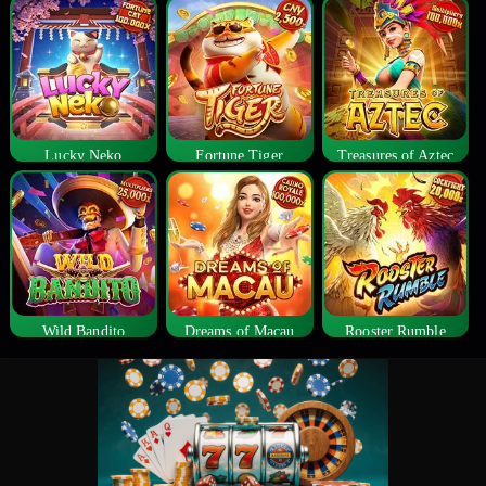
Lucky Neko
Fortune Tiger
Treasures of Aztec
Wild Bandito
Dreams of Macau
Rooster Rumble