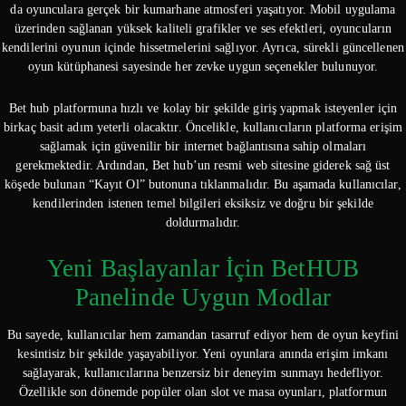
da oyunculara gerçek bir kumarhane atmosferi yaşatıyor. Mobil uygulama
üzerinden sağlanan yüksek kaliteli grafikler ve ses efektleri, oyuncuların
kendilerini oyunun içinde hissetmelerini sağlıyor. Ayrıca, sürekli güncellenen
oyun kütüphanesi sayesinde her zevke uygun seçenekler bulunuyor.
Bet hub platformuna hızlı ve kolay bir şekilde giriş yapmak isteyenler için
birkaç basit adım yeterli olacaktır. Öncelikle, kullanıcıların platforma erişim
sağlamak için güvenilir bir internet bağlantısına sahip olmaları
gerekmektedir. Ardından, Bet hub’un resmi web sitesine giderek sağ üst
köşede bulunan “Kayıt Ol” butonuna tıklanmalıdır. Bu aşamada kullanıcılar,
kendilerinden istenen temel bilgileri eksiksiz ve doğru bir şekilde
doldurmalıdır.
Yeni Başlayanlar İçin BetHUB
Panelinde Uygun Modlar
Bu sayede, kullanıcılar hem zamandan tasarruf ediyor hem de oyun keyfini
kesintisiz bir şekilde yaşayabiliyor. Yeni oyunlara anında erişim imkanı
sağlayarak, kullanıcılarına benzersiz bir deneyim sunmayı hedefliyor.
Özellikle son dönemde popüler olan slot ve masa oyunları, platformun