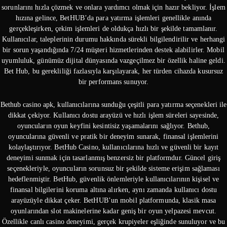
sorunlarını hızla çözmek ve onlara yardımcı olmak için hazır bekliyor. İşlem
hızına gelince, BetHUB’da para yatırma işlemleri genellikle anında
gerçekleşirken, çekim işlemleri de oldukça hızlı bir şekilde tamamlanır.
Kullanıcılar, taleplerinin durumu hakkında sürekli bilgilendirilir ve herhangi
bir sorun yaşandığında 7/24 müşteri hizmetlerinden destek alabilirler. Mobil
uyumluluk, günümüz dijital dünyasında vazgeçilmez bir özellik haline geldi.
Bet Hub, bu gerekliliği fazlasıyla karşılayarak, her türden cihazda kusursuz
bir performans sunuyor.
Bethub casino apk, kullanıcılarına sunduğu çeşitli para yatırma seçenekleri ile
dikkat çekiyor. Kullanıcı dostu arayüzü ve hızlı işlem süreleri sayesinde,
oyuncuların oyun keyfini kesintisiz yaşamalarını sağlıyor. Bethub,
oyuncularına güvenli ve pratik bir deneyim sunarak, finansal işlemlerini
kolaylaştırıyor. BetHub Casino, kullanıcılarına hızlı ve güvenli bir kayıt
deneyimi sunmak için tasarlanmış benzersiz bir platformdur. Güncel giriş
seçenekleriyle, oyuncuların sorunsuz bir şekilde sisteme erişim sağlaması
hedeflenmiştir. BetHub, güvenlik önlemleriyle kullanıcılarının kişisel ve
finansal bilgilerini koruma altına alırken, aynı zamanda kullanıcı dostu
arayüzüyle dikkat çeker. BetHUB’un mobil platformunda, klasik masa
oyunlarından slot makinelerine kadar geniş bir oyun yelpazesi mevcut.
Özellikle canlı casino deneyimi, gerçek krupiyeler eşliğinde sunuluyor ve bu