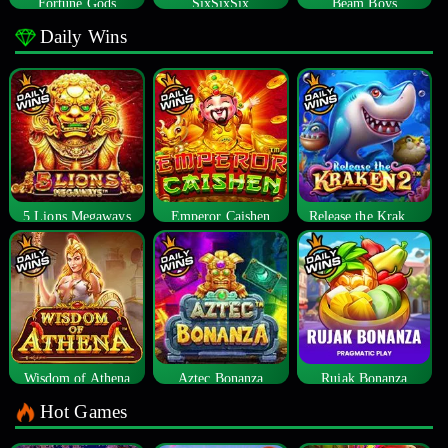
Fortune Gods
SixSixSix
Beam Boys
Daily Wins
5 Lions Megaways
Emperor Caishen
Release the Kraken 2
Wisdom of Athena
Aztec Bonanza
Rujak Bonanza
Hot Games