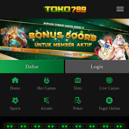
Beranda
Slot Online
Live Casino
Sportsbook
Arcade
Togel Online
Daftar
Login
Poker
Whatsapp
Home
Hot Games
Slots
Live Casino
Telegram
Sports
Arcade
Poker
Togel Online
Livechat