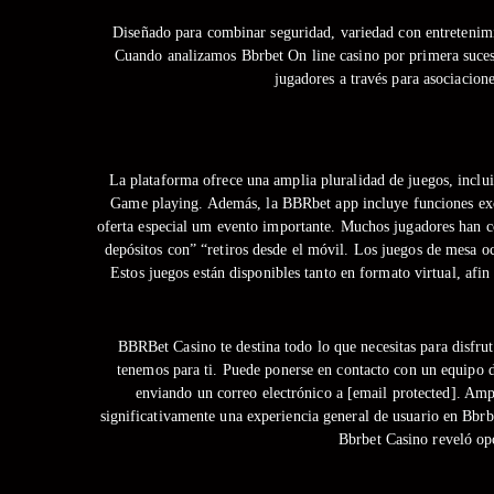
Diseñado para combinar seguridad, variedad con entretenimie
Cuando analizamos Bbrbet On line casino por primera sucesi
jugadores a través para asociacione
La plataforma ofrece una amplia pluralidad de juegos, inclu
Game playing. Además, la BBRbet app incluye funciones excl
oferta especial um evento importante. Muchos jugadores han comp
depósitos con” “retiros desde el móvil. Los juegos de mesa 
Estos juegos están disponibles tanto en formato virtual, af
BBRBet Casino te destina todo lo que necesitas para disfrut
tenemos para ti. Puede ponerse en contacto con un equipo de 
enviando un correo electrónico a [email protected]. Amp
significativamente una experiencia general de usuario en Bbrb
Bbrbet Casino reveló opc