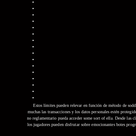
Estos límites pueden relevar en función de método de soddis
muchas las transacciones y los datos personales estén protegi
no reglamentario pueda acceder some sort of ella. Desde las cl
los jugadores pueden disfrutar sobre emocionantes botes pro