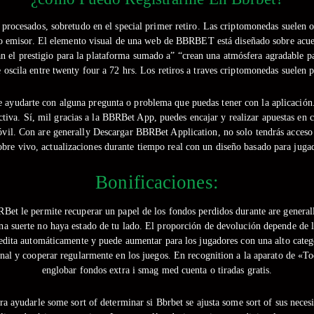
 procesados, sobretudo en el special primer retiro. Las criptomonedas suelen o
ío emisor. El elemento visual de una web de BBRBET está diseñado sobre acuer
an el prestigio para la plataforma sumado a” “crean una atmósfera agradable p
scila entre twenty four a 72 hrs. Los retiros a traves criptomonedas suelen
de ayudarte con alguna pregunta o problema que puedas tener con la aplicación.
ctiva. Sí, mil gracias a la BBRBet App, puedes encajar y realizar apuestas en cu
l. Con are generally Descargar BBRBet Application, no solo tendrás acceso a 
obre vivo, actualizaciones durante tiempo real con un diseño basado para jug
Bonificaciones:
ermite recuperar un papel de los fondos perdidos durante are generally s
a suerte no haya estado de tu lado. El proporción de devolución depende de la
redita automáticamente y puede aumentar para los jugadores con una alto catego
nal y cooperar regularmente en los juegos. En recognition a la aparato de «
englobar fondos extra i smag med cuenta o tiradas gratis.
ara ayudarle some sort of determinar si Bbrbet se ajusta some sort of sus nec