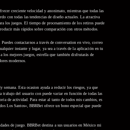
frecer creciente velocidad y anonimato, mientras que todas las
do con todas las tendencias de diseño actuales. La atractiva
ara los juegos. El tiempo de procesamiento de los retiros puede
 producir más rápidos sobre comparación con otros métodos.
 Puedes contactarnos a través de conversation en vivo, correo
alquier instante y lugar, ya sea a través de la aplicación en tu
los mejores juegos, estrella que también disfrutarás de
adores modernos.
emana. Esta ocasion ayuda a reducir los riesgos, ya que
 trabajo del usuario con puede variar en función de todas las
ria de actividad. Para estar al tanto de todos mis cambios, es
Todos Los Santos», BBRBet ofrece un bono especial que puede
esidades de juego. BBRBet destina a sus usuarios en México mi