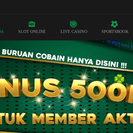
DA
SLOT ONLINE
LIVE CASINO
SPORTSBOOK