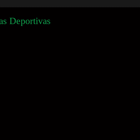
as Deportivas