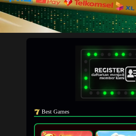
Best Games