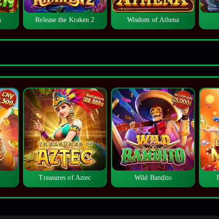
n
Release the Kraken 2
Wisdom of Athena
Treasures of Aztec
Wild Bandito