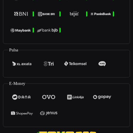
Pulsa
E-Money