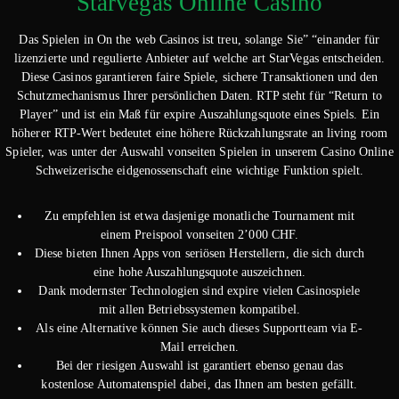
Starvegas Online Casino
Das Spielen in On the web Casinos ist treu, solange Sie” “einander für
lizenzierte und regulierte Anbieter auf welche art StarVegas entscheiden.
Diese Casinos garantieren faire Spiele, sichere Transaktionen und den
Schutzmechanismus Ihrer persönlichen Daten. RTP steht für “Return to
Player” und ist ein Maß für expire Auszahlungsquote eines Spiels. Ein
höherer RTP-Wert bedeutet eine höhere Rückzahlungsrate an living room
Spieler, was unter der Auswahl vonseiten Spielen in unserem Casino Online
Schweizerische eidgenossenschaft eine wichtige Funktion spielt.
Zu empfehlen ist etwa dasjenige monatliche Tournament mit
einem Preispool vonseiten 2’000 CHF.
Diese bieten Ihnen Apps von seriösen Herstellern, die sich durch
eine hohe Auszahlungsquote auszeichnen.
Dank modernster Technologien sind expire vielen Casinospiele
mit allen Betriebssystemen kompatibel.
Als eine Alternative können Sie auch dieses Supportteam via E-
Mail erreichen.
Bei der riesigen Auswahl ist garantiert ebenso genau das
kostenlose Automatenspiel dabei, das Ihnen am besten gefällt.