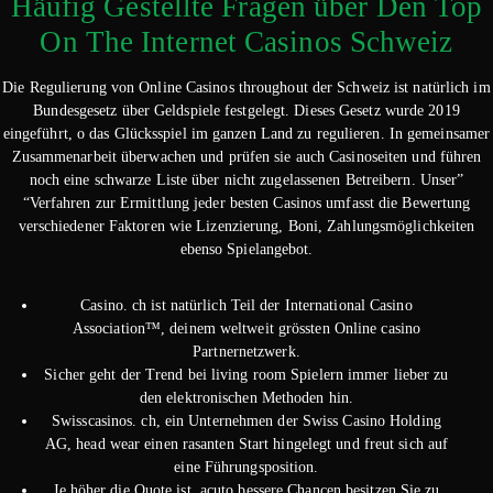
Häufig Gestellte Fragen über Den Top
On The Internet Casinos Schweiz
Die Regulierung von Online Casinos throughout der Schweiz ist natürlich im
Bundesgesetz über Geldspiele festgelegt. Dieses Gesetz wurde 2019
eingeführt, o das Glücksspiel im ganzen Land zu regulieren. In gemeinsamer
Zusammenarbeit überwachen und prüfen sie auch Casinoseiten und führen
noch eine schwarze Liste über nicht zugelassenen Betreibern. Unser”
“Verfahren zur Ermittlung jeder besten Casinos umfasst die Bewertung
verschiedener Faktoren wie Lizenzierung, Boni, Zahlungsmöglichkeiten
ebenso Spielangebot.
Casino. ch ist natürlich Teil der International Casino
Association™, deinem weltweit grössten Online casino
Partnernetzwerk.
Sicher geht der Trend bei living room Spielern immer lieber zu
den elektronischen Methoden hin.
Swisscasinos. ch, ein Unternehmen der Swiss Casino Holding
AG, head wear einen rasanten Start hingelegt und freut sich auf
eine Führungsposition.
Je höher die Quote ist, acuto bessere Chancen besitzen Sie zu