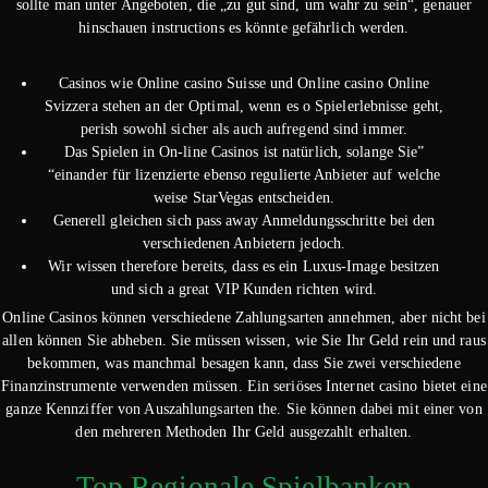
sollte man unter Angeboten, die „zu gut sind, um wahr zu sein“, genauer
hinschauen instructions es könnte gefährlich werden.
Casinos wie Online casino Suisse und Online casino Online
Svizzera stehen an der Optimal, wenn es o Spielerlebnisse geht,
perish sowohl sicher als auch aufregend sind immer.
Das Spielen in On-line Casinos ist natürlich, solange Sie”
“einander für lizenzierte ebenso regulierte Anbieter auf welche
weise StarVegas entscheiden.
Generell gleichen sich pass away Anmeldungsschritte bei den
verschiedenen Anbietern jedoch.
Wir wissen therefore bereits, dass es ein Luxus-Image besitzen
und sich a great VIP Kunden richten wird.
Online Casinos können verschiedene Zahlungsarten annehmen, aber nicht bei
allen können Sie abheben. Sie müssen wissen, wie Sie Ihr Geld rein und raus
bekommen, was manchmal besagen kann, dass Sie zwei verschiedene
Finanzinstrumente verwenden müssen. Ein seriöses Internet casino bietet eine
ganze Kennziffer von Auszahlungsarten the. Sie können dabei mit einer von
den mehreren Methoden Ihr Geld ausgezahlt erhalten.
Top Regionale Spielbanken