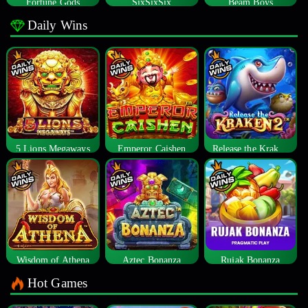
Fortune Gods
SixSixSix
Beam Boys
Daily Wins
5 Lions Megaways
Emperor Caishen
Release the Kraken 2
Wisdom of Athena
Aztec Bonanza
Rujak Bonanza
Hot Games