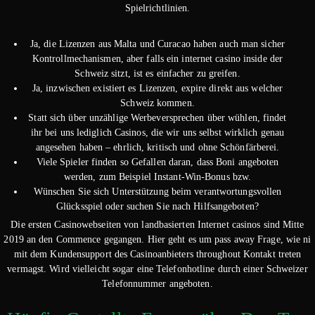
Spielrichtlinien.
Ja, die Lizenzen aus Malta und Curacao haben auch man sicher
Kontrollmechanismen, aber falls ein internet casino inside der
Schweiz sitzt, ist es einfacher zu greifen.
Ja, inzwischen existiert es Lizenzen, expire direkt aus welcher
Schweiz kommen.
Statt sich über unzählige Werbeversprechen über wühlen, findet
ihr bei uns lediglich Casinos, die wir uns selbst wirklich genau
angesehen haben – ehrlich, kritisch und ohne Schönfärberei.
Viele Spieler finden so Gefallen daran, dass Boni angeboten
werden, zum Beispiel Instant-Win-Bonus bzw.
Wünschen Sie sich Unterstützung beim verantwortungsvollen
Glücksspiel oder suchen Sie nach Hilfsangeboten?
Die ersten Casinowebseiten von landbasierten Internet casinos sind Mitte
2019 an den Commence gegangen. Hier geht es um pass away Frage, wie ni
mit dem Kundensupport des Casinoanbieters throughout Kontakt treten
vermagst. Wird vielleicht sogar eine Telefonhotline durch einer Schweizer
Telefonnummer angeboten.