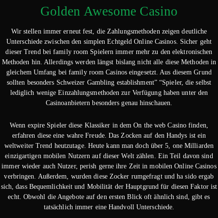
Golden Awesome Casino
Wir stellen immer erneut fest, die Zahlungsmethoden zeigen deutliche
Unterschiede zwischen den simplen Echtgeld Online Casinos. Sicher geht
dieser Trend bei family room Spielern immer mehr zu den elektronischen
Methoden hin. Allerdings werden längst bislang nicht alle diese Methoden in
gleichem Umfang bei family room Casinos eingesetzt. Aus diesem Grund
sollten besonders Schweizer Gambling establishment” “Spieler, die selbst
lediglich wenige Einzahlungsmethoden zur Verfügung haben unter den
Casinoanbietern besonders genau hinschauen.
Wenn expire Spieler diese Klassiker in dem On the web Casino finden,
erfahren diese eine wahre Freude. Das Zocken auf den Handys ist ein
weltweiter Trend heutzutage. Heute kann man doch über 5, one Milliarden
einzigartigen mobilen Nutzern auf dieser Welt zählen. Ein Teil davon sind
immer wieder auch Nutzer, perish gerne ihre Zeit in mobilen Online Casinos
verbringen. Außerdem, wurden diese Zocker rumgefragt und ha sido ergab
sich, dass Bequemlichkeit und Mobilität der Hauptgrund für diesen Faktor ist
echt. Obwohl die Angebote auf den ersten Blick oft ähnlich sind, gibt es
tatsächlich immer eine Handvoll Unterschiede.