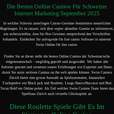
Die Besten Online Casinos Für Schweizer
Internet Marketing September 2025
In welcher Schweiz unterliegen Casino-Gewinne bestimmten steuerlichen
Regelungen. Es ist ratsam, sich über expire aktuellen Gesetze zu informieren,
um sicherzustellen, dass Sie Ihre Gewinne entsprechend den Vorschriften
behandeln. Entdecken Sie aufregende On line casino Software in unserem
Swiss Online On line casino.
Finden Sie an dieser stelle die besten Online Casinos der Schweizerische
eidgenossenschaft – sorgfältig geprüft und ausgewählt. Wir haben alle
Anbieter getestet und zersetzen unsere Erfahrungen wie Experten mit Ihnen,
damit Sie unter seriösen Casinos on the web spielen können. Swiss Casinos
Zürich bietet eine grosse Auswahl an Spielautomaten, klassischen
Tischspielen wie Black jack und Roulette, Luogo Banco/Baccarat und Best
Texas Hold’em Online poker. Als Teil welcher Swiss Casinos Team bietet das
Spielhaus Zürich auch virtuelle Glücksspiele an.
Diese Roulette Spiele Gibt Es Im