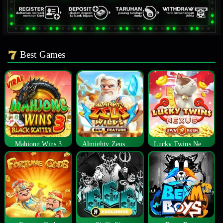
Best Games
Mahjong Wins 3
Almighty Zeus Wilds™
Lucky Twins Nexus