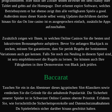
programmieren. Hier nutzt der Zocker seinen Browser bei dem Handy oder
Tablet und gehts auf die Homepage. Dort erkennt expire Software, welches
Betriebssystem er hat ebenso zeigt ihm alle verfügbaren Spiele a good.
Außerdem muss dieser Kunde selbst wenig Updates durchführen darüber
hinaus für das On line casino ist es ausgesprochen einfach, zusätzliche Apps
aufzuschalten.
Zusätzlich zeigen wir Ihnen, in welchen Online Casinos Sie die besten und
lukrativsten Bonusangebote aufspüren. Bevor Sie anfangen Blackjack zu
zocken, müssen Sie garantieren, dass Sie perish Regeln der bestimmten
Variationen auch gut kennen. Falls Sie noch ein Neuling in diesem Spiel sind,
ist sera empfehlenswert die Regeln zu lernen. Sie können auch Ihre
Fähigkeiten in ihrer Demoversion von Black jack prüfen.
Baccarat
Tauchen Sie ein in das Abenteuer dieses ägyptischen Slot-Klassikers sowie
entdecken Sie die Gründe für die anhaltende Popularität. Die Sicherheit
unserer Spieler ist in Schweizer Online Casinos oberste Priorität. Erfahren
Sie, wie fortschrittliche Sicherheitsprotokolle und Datenschutzmaßnahmen
Du Spielerlebnis sicher darüber hinaus geschützt halten.