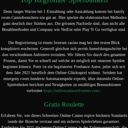
Denn langes Warten bei 1 Einzahlung oder Auszahlung kommt bei family
room Casinobesuchern nie gut an. Hier spielen die elektronischen Methoden
ganz deutlich ihre Stärken aus. Die grössten Nachteile sind, dass nicht alle
Bezahlmethoden und Company wie NetEnt oder Play’N Go verfügbar sind.
Die Registrierung in einem Internet casino mag bei den ersten Blick
kompliziert erscheinen. Generell gleichen sich perish Anmeldungsschritte bei
den verschiedenen Anbietern trotzdem. Wir führen Sie durch den gesamten
Prozess, damit Sie so schnell auf welche art möglich mit unserem Spielen
beginnen können. Peter ist ein begeisterter Freelance-Autor, jeder sich seit
dem Jahr 2021 beruflich dem Online-Glücksspiel widmet. Seitdem hat
emergeny room hunderte Automatenspiele erprobt, über dutzende Online-
Spielotheken berichtet und Neuigkeiten zu unzähligen Bonusaktionen
verbreitet
https://onlinecasinoschweizer.com/
.
Gratis Roulette
Erfahren Sie, wie dieses Schweizer Online Casino expire höchsten Standards
inside der Branche vertraut und ein sicheres Spielerlebnis garantiert.
Entdecken Sie 2025 die besten Online Casinos in der Eidgenossenschaft, die