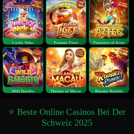
Lucky Neko
Fortune Tiger
Treasures of Aztec
Wild Bandito
Dreams of Macau
Rooster Rumble
⭐️ Beste Online Casinos Bei Der
Schweiz 2025