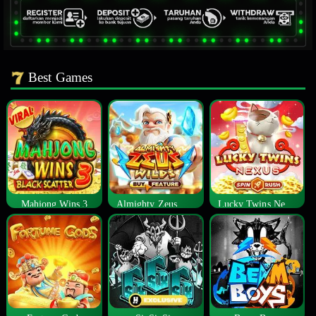
Best Games
Mahjong Wins 3
Almighty Zeus Wilds™
Lucky Twins Nexus