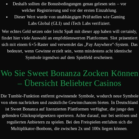
Deshalb sollten die Bonusbedingungen genau gelesen sein – vor
welcher Registrierung und vor der ersten Einzahlung.
Dieser Wert wurde von unabhängigen Prüfstellen wie Gaming
Labs Global (GLI) und iTech Labs verifiziert.
Wer echtes Geld setzen oder leicht Spaß mit dieser app haben will certainly,
findet hier viele Auswahl an empfehlenswerten Plattformen. Slot präsentiert
sich mit einem 6×5-Raster und verwendet das „Pay Anywhere“-System. Das
bedeutet, wenn Gewinne erzielt sein, wenn mindestens acht identische
Symbole irgendwo auf dem Spielfeld erscheinen.
Wo Sie Sweet Bonanza Zocken Können
– Übersicht Beliebter Casinos
Die Tumble-Funktion entfernt gewinnende Symbole, wodurch neue Symbole
von oben nachrücken und zusätzliche Gewinnchancen bieten. In Deutschland
ist Sweet Bonanza auf lizenzierten Plattformen verfügbar, die junge den
geltenden Glücksspielgesetzen operieren. Achte darauf, nur bei seriösen und
regulierten Anbietern zu spielen. Bei den Freispielen entfalten sich die
Multiplikator-Bonbons, die zwischen 2x und 100x liegen können.