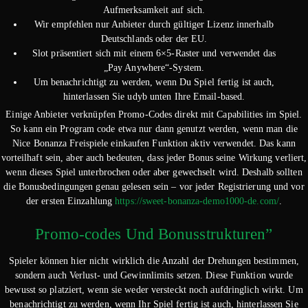
Aufmerksamkeit auf sich.
Wir empfehlen nur Anbieter durch gültiger Lizenz innerhalb
Deutschlands oder der EU.
Slot präsentiert sich mit einem 6×5-Raster und verwendet das
„Pay Anywhere“-System.
Um benachrichtigt zu werden, wenn Du Spiel fertig ist auch,
hinterlassen Sie udyb unten Ihre Email-based.
Einige Anbieter verknüpfen Promo-Codes direkt mit Capabilities im Spiel.
So kann ein Program code etwa nur dann genutzt werden, wenn man die
Nice Bonanza Freispiele einkaufen Funktion aktiv verwendet. Das kann
vorteilhaft sein, aber auch bedeuten, dass jeder Bonus seine Wirkung verliert,
wenn dieses Spiel unterbrochen oder aber gewechselt wird. Deshalb sollten
die Bonusbedingungen genau gelesen sein – vor jeder Registrierung und vor
der ersten Einzahlung
https://sweet-bonanza-demo1000-de.com/
.
Promo-codes Und Bonusstrukturen”
Spieler können hier nicht wirklich die Anzahl der Drehungen bestimmen,
sondern auch Verlust- und Gewinnlimits setzen. Diese Funktion wurde
bewusst so platziert, wenn sie weder versteckt noch aufdringlich wirkt. Um
benachrichtigt zu werden, wenn Ihr Spiel fertig ist auch, hinterlassen Sie