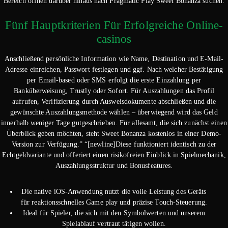
Bereich öffnen darüber hinaus nach Pragmatic Play Sweet Bonanza suchen.
Fünf Hauptkriterien Für Erfolgreiche Online-
casinos
Anschließend persönliche Information wie Name, Destination und E-Mail-
Adresse einreichen, Passwort festlegen und ggf. Nach welcher Bestätigung
per Email-based oder SMS erfolgt die erste Einzahlung per
Banküberweisung, Trustly oder Sofort. Für Auszahlungen das Profil
aufrufen, Verifizierung durch Ausweisdokumente abschließen und die
gewünschte Auszahlungsmethode wählen – überwiegend wird das Geld
innerhalb weniger Tage gutgeschrieben. Für allesamt, die sich zunächst einen
Überblick geben möchten, steht Sweet Bonanza kostenlos in einer Demo-
Version zur Verfügung.” “[newline]Diese funktioniert identisch zu der
Echtgeldvariante und offeriert einen risikofreien Einblick in Spielmechanik,
Auszahlungsstruktur und Bonusfeatures.
Die native iOS-Anwendung nutzt die volle Leistung des Geräts
für reaktionsschnelles Game play und präzise Touch-Steuerung.
Ideal für Spieler, die sich mit den Symbolwerten und unserem
Spielablauf vertraut tätigen wollen.