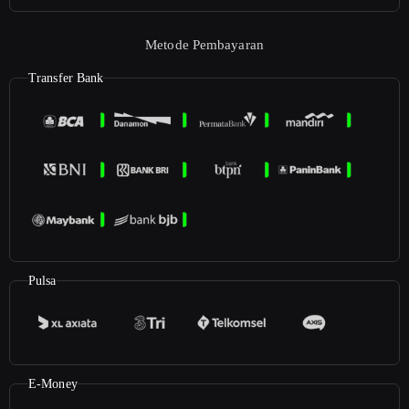
Metode Pembayaran
Transfer Bank
Pulsa
E-Money