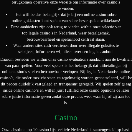
terugkomen operative onze website om informatie over casino’s
te vinden.
Het will be dus belangrijk dat je bij een online casino sobre
online gokkasten kunt spelen van sobre beste spelontwikkelaars!
Deze aanbieders zijn ook terug te vinden within onze selectie van
top legale casino’s in Nederland, waar betaalgemak,
betrouwbaarheid en spelaanbod centraal staan.
Waar andere sites cash verdienen door over illegale goksites te
schrijven, informeren wij alleen over een legale aanbod.
Daarom besteden we within onze casino evaluations aandacht aan de kwaliteit
van para spellen. Voor veel spelers is het belangrijk dat uitbetalingen bij
online casino’s snel en betrouwbaar verlopen. Bij legale Nederlandse online
casino’s, die onder toezicht staan en regelmatig worden gecontroleerd, will be
dit proces duidelijk vastgelegd en transparant geregeld. Wij spelen zelf graag
inside online casino’s en willen juist fulfilled onze casino opinions de lezer
sobre juiste informatie geven zodat deze precies weet waar hij of zij aan toe
is.
Casino
Onze absolute top 10 casino lijst vehicle Nederland is samengesteld op basis