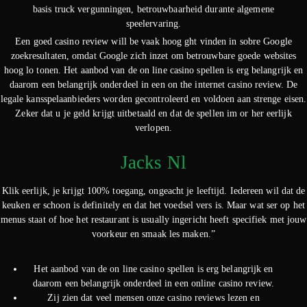
basis truck vergunningen, betrouwbaarheid durante algemene
speelervaring.
Een goed casino review will be vaak hoog ght vinden in sobre Google
zoekresultaten, omdat Google zich inzet om betrouwbare goede websites
hoog lo tonen. Het aanbod van de on line casino spellen is erg belangrijk en
daarom een belangrijk onderdeel in een on the internet casino review. De
legale kansspelaanbieders worden gecontroleerd en voldoen aan strenge eisen.
Zeker dat u je geld krijgt uitbetaald en dat de spellen im or her eerlijk
verlopen.
Jacks Nl
Klik eerlijk, je krijgt 100% toegang, ongeacht je leeftijd. Iedereen wil dat de
keuken er schoon is definitely en dat het voedsel vers is. Maar wat ser op het
menus staat of hoe het restaurant is usually ingericht heeft specifiek met jouw
voorkeur en smaak les maken.”
Het aanbod van de on line casino spellen is erg belangrijk en
daarom een belangrijk onderdeel in een online casino review.
Zij zien dat veel mensen onze casino reviews lezen en