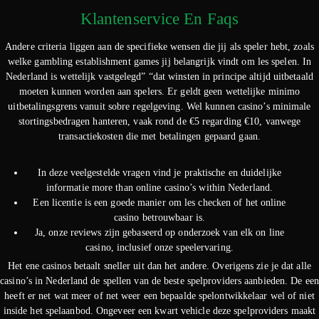
Klantenservice En Faqs
Andere criteria liggen aan de specifieke wensen die jij als speler hebt, zoals
welke gambling establishment games jij belangrijk vindt om les spelen. In
Nederland is wettelijk vastgelegd” “dat winsten in principe altijd uitbetaald
moeten kunnen worden aan spelers. Er geldt geen wettelijke minimo
uitbetalingsgrens vanuit sobre regelgeving. Wel kunnen casino’s minimale
stortingsbedragen hanteren, vaak rond de €5 regarding €10, vanwege
transactiekosten die met betalingen gepaard gaan.
In deze veelgestelde vragen vind je praktische en duidelijke
informatie more than online casino’s within Nederland.
Een licentie is een goede manier om les checken of het online
casino betrouwbaar is.
Ja, onze reviews zijn gebaseerd op onderzoek van elk on line
casino, inclusief onze speelervaring.
Het ene casinos betaalt sneller uit dan het andere. Overigens zie je dat alle
casino’s in Nederland de spellen van de beste spelproviders aanbieden. De een
heeft er net wat meer of net weer een bepaalde spelontwikkelaar wel of niet
inside het spelaanbod. Ongeveer een kwart vehicle deze spelproviders maakt