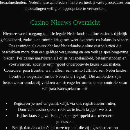
betaalmethoden. Nederlandse aanbieders hanteren hierbij vaste procedures om
uitbetalingen veilig en appropriate te verwerken.
Casino Nieuws Overzicht
Hiermee wordt toegang tot alle legale Nederlandse online casino’s tijdelijk
geblokkeerd, zodat u de ruimte krijgt om weer overzicht en balans lo vinden.
Ons testimonials overzicht laat Nederlandse online casino’s zien die
beschikken more than een geldige vergunning en een veilige speelomgeving
bieden. Per casino analyseren all of us het spelaanbod, betaalmethoden en
voorwaarden, zodat je een” “goed onderbouwde keuze kunt maken.
Controleer para licentie, want alleen een casino fulfilled een Nederlandse
licentie is toegestaan inside Nederland (legaal). Die aanbieders zijn
betrouwbaar omdat zij voldoen aan strenge ferrum en onder controle staan
van para Kansspelautoriteit.
Registreer je snel en gemakkelijk via ons registratieformulier.
Door vele casino speler reviews te lezen krijgen we o. a.
Bij het laatste geval is de jackpot gekoppeld aan meerdere
gokkasten.
Bekijk dan de casino’s uit onze top ten, die zijn geselecteerd op