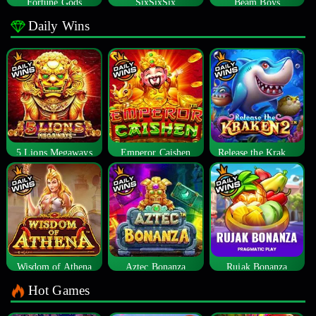
Fortune Gods
SixSixSix
Beam Boys
Daily Wins
5 Lions Megaways
Emperor Caishen
Release the Kraken 2
Wisdom of Athena
Aztec Bonanza
Rujak Bonanza
Hot Games