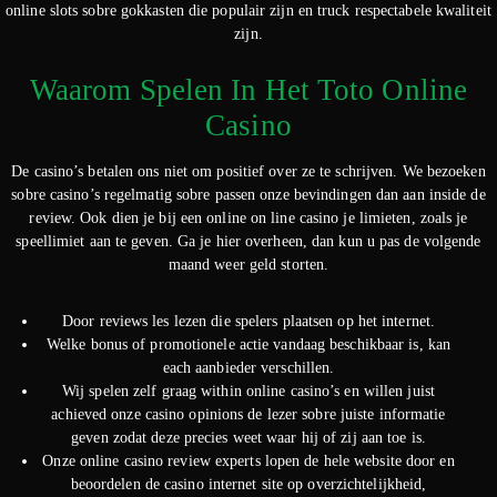
online slots sobre gokkasten die populair zijn en truck respectabele kwaliteit
zijn.
Waarom Spelen In Het Toto Online
Casino
De casino’s betalen ons niet om positief over ze te schrijven. We bezoeken
sobre casino’s regelmatig sobre passen onze bevindingen dan aan inside de
review. Ook dien je bij een online on line casino je limieten, zoals je
speellimiet aan te geven. Ga je hier overheen, dan kun u pas de volgende
maand weer geld storten.
Door reviews les lezen die spelers plaatsen op het internet.
Welke bonus of promotionele actie vandaag beschikbaar is, kan
each aanbieder verschillen.
Wij spelen zelf graag within online casino’s en willen juist
achieved onze casino opinions de lezer sobre juiste informatie
geven zodat deze precies weet waar hij of zij aan toe is.
Onze online casino review experts lopen de hele website door en
beoordelen de casino internet site op overzichtelijkheid,