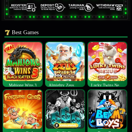
Best Games
Mahjong Wins 3
Almighty Zeus Wilds™
Lucky Twins Nexus