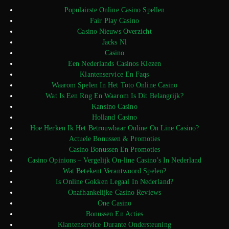
Populairste Online Casino Spellen
Fair Play Casino
Casino Nieuws Overzicht
Jacks Nl
Casino
Een Nederlands Casinos Kiezen
Klantenservice En Faqs
Waarom Spelen In Het Toto Online Casino
Wat Is Een Rng En Waarom Is Dit Belangrijk?
Kansino Casino
Holland Casino
Hoe Herken Ik Het Betrouwbaar Online On Line Casino?
Actuele Bonussen & Promoties
Casino Bonussen En Promoties
Casino Opinions – Vergelijk On-line Casino’s In Nederland
Wat Betekent Verantwoord Spelen?
Is Online Gokken Legaal In Nederland?
Onafhankelijke Casino Reviews
One Casino
Bonussen En Acties
Klantenservice Durante Ondersteuning