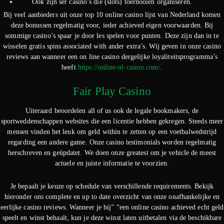
Ook zijn ser casino’s die (slots) toernooien organiseren.
Bij veel aanbieders uit onze top 10 online casino lijst van Nederland komen
deze bonussen regelmatig voor, ieder achieved eigen voorwaarden. Bij
sommige casino’s spaar je door les spelen voor punten. Deze zijn dan in te
wisselen gratis spins associated with ander extra’s. Wij geven in onze casino
reviews aan wanneer een on line casino dergelijke loyaliteitsprogramma’s
heeft
https://online-nl-casino.com/
.
Fair Play Casino
Uiteraard beoordelen all of us ook de legale bookmakers, de
sportweddenschappen websites die een licentie hebben gekregen. Steeds meer
mensen vinden het leuk om geld within te zetten op een voetbalwedstrijd
regarding een andere game. Onze casino testimonials worden regelmatig
herschreven en geüpdatet. We doen onze greatest om je vehicle de meest
actuele en juiste informatie te voorzien.
Je bepaalt je keuze op schedule van verschillende requirements. Bekijk
hieronder ons complete en up to date overzicht van onze onafhankelijke en
eerlijke casino reviews. Wanneer je bij” “een online casino achieved echt geld
speelt en winst behaalt, kun je deze winst laten uitbetalen via de beschikbare