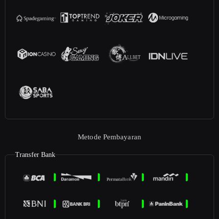
Metode Pembayaran
Transfer Bank