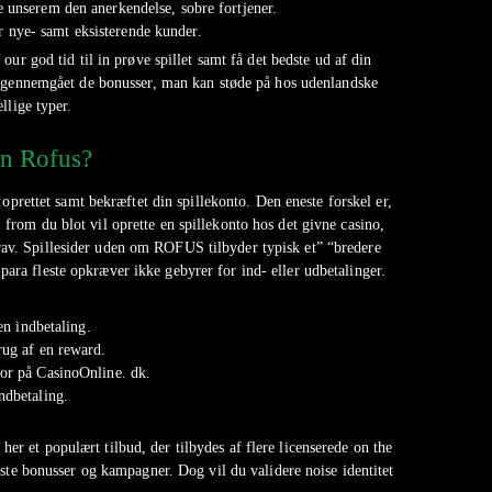
e unserem den anerkendelse, sobre fortjener.
er nye- samt eksisterende kunder.
ur god tid til in prøve spillet samt få det bedste ud af din
r gennemgået de bonusser, man kan støde på hos udenlandske
llige typer.
en Rofus?
oprettet samt bekræftet din spillekonto. Den eneste forskel er,
 from du blot vil oprette en spillekonto hos det givne casino,
rav. Spillesider uden om ROFUS tilbyder typisk et” “bredere
para fleste opkræver ikke gebyrer for ind- eller udbetalinger.
n indbetaling.
rug af en reward.
sor på CasinoOnline. dk.
ndbetaling.
her et populært tilbud, der tilbydes af flere licenserede on the
ste bonusser og kampagner. Dog vil du validere noise identitet