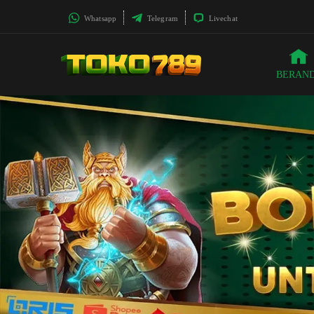
Whatsapp
Telegram
Livechat
BERAN