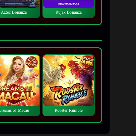
Aztec Bonanza
Rujak Bonanza
Dreams of Macau
Rooster Rumble