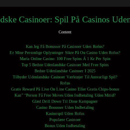
dske Casinoer: Spil På Casinos Ude
Content
Kan Jeg Få Bonusser På Casinoer Uden Rofus?
Er Mine Personlige Oplysninger Sikre På Ou Casino Uden Rofus?
Maria Online Casino: 100 Free Spins Á 1 Kr Per Spin
Top 5 Bedste Udenlandske Casinoer Med Free Spins
Bedste Udenlandske Casinoer I 2025
Tilbyder Udenlandske Casinoer Værktøjer Til Ansvarligt Spil?
Rofus
Gratis Reward På Live On Line Casino Eller Gratis Chips-bonus
Kan” “Person Få Free Moves Uden Indbetaling Uden Mitid?
Glæd Drill Down Til Disse Kampagner
Casino Bonusser Uden Indbetaling
Kasinospil Uden Rofus
Populære Casinoer
Bonus Uden Indbetaling