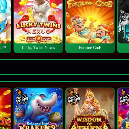
lds™
Lucky Twins Nexus
Fortune Gods