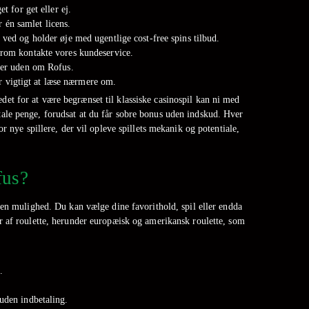
 for get eller ej.
r én samlet licens.
 ved og holder øje med ugentlige cost-free spins tilbud.
from kontakte vores kundeservice.
yder uden om Rofus.
r vigtigt at læse nærmere om.
edet for at være begrænset til klassiske casinospil kan ni med
etale penge, forudsat at du får sobre bonus uden indskud. Hver
or nye spillere, der vil opleve spillets mekanik og potentiale,
fus?
den mulighed. Du kan vælge dine favorithold, spil eller endda
 af roulette, herunder europæisk og amerikansk roulette, som
.
uden indbetaling.