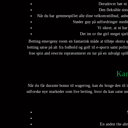
Derudover bør ni 
Den fleksible sist
Når du har gemmespillet alle dine velkomsttilbud, anbef
Støder guy på udfordringer medit
Vi sikrer, at ni h
Det im or the girl meget sjæ
Betting emergeny room en fantastisk måde at tilføje ekstra sp
betting satse på alt fra fodbold og golf til e-sports samt po
free spin and rewrite repræsenterer en tur på en udvalgt spill
Kan
Når du får durante bonus til wagering, kan du bruge den til 
udforske nye markeder som live betting, hvor du kan satse u
En anden the alm