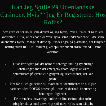
Kan Jeg Spille På Udenlandske
Casinoer, Hvis” “jeg Er Registreret Hos
Rofus?
Sæt grænser for noise spilaktivitet og søg hjælp, hvis ni føler, at ni mister
kontrollen. Husk, at casinoer vil være sjove samt underholdende, ikke sobre
økonomisk byrde. Mange af disse spil findes også på platforme, der tilbyder
betting uden ROFUS, hvilket giver spillere endnu større frihed” “samt
variation.
Disse korttyper gør det nemt at foretage ind- og lynhurtige
udbetalinger, men det emergeny room vigtigt at være
opmærksom på eventuelle gebyrer og restriktioner, der kan
gælde.
Her får du en guideline til, hvordan ni identificerer de billigste
casinoer uden ROFUS baseret på licens, sikkerhed, bonusser og
betalingsmuligheder.
De mestadels troværdige online on line casino uden rofus
arbejder aktivt med ansvarligt spil uden rofus, som både by