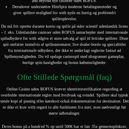
and beyond nye casinoer uden ROFUS.
Derudover understøtter HitnSpin moderne betalingsmetoder og
giver spillere mulighed for with nyde en hurtig og problemfri
spilleoplevelse.
Du må frit oprette durante konto og spille på sider scientif udenlandsk licens
– f. eks. Udenlandske casinoer uden ROFUS samarbejder med internationale
spiludbydere for with udgive et store udvalg af spil til britiske spillere. Disse
spil omfatter tusindvis af spilleautomater, live dealer-borde og specialtitler
fra internationale udbydere, der ikke er underlagt reglerne fastsat ad
Spillemyndigheden. Du vil opdage casinospil med ubegrænset gameplay,
hurtige spin-hastigheder og bonus købsmuligheder.
Ofte Stillede Spørgsmål (faq)
Online Casino uden ROFUS kræver identitetsverifikation regarding at
overholde internationale regler mod hvidvask og svindel. Spillere skal typisk
sende kopi af passing eller kørekort också dokumentation for destination. Det
er ikke et krav with regard to alle funktioner fra start, men nødvendigt før
større udbetalinger.
Deres bonus på a hundred % op until 500€ har et fair 35x gennemspilskrav,