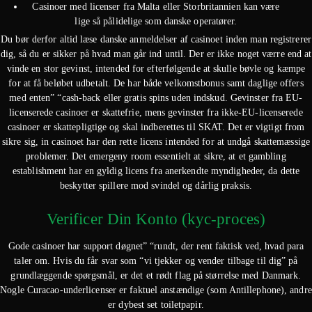
Casinoer med licenser fra Malta eller Storbritannien kan være
lige så pålidelige som danske operatører.
Du bør derfor altid læse danske anmeldelser af casinoet inden man registrerer
dig, så du er sikker på hvad man går ind until. Der er ikke noget værre end at
vinde en stor gevinst, intended for efterfølgende at skulle bøvle og kæmpe
for at få beløbet udbetalt. De har både velkomstbonus samt daglige offers
med enten” “cash-back eller gratis spins uden indskud. Gevinster fra EU-
licenserede casinoer er skattefrie, mens gevinster fra ikke-EU-licenserede
casinoer er skattepligtige og skal indberettes til SKAT. Det er vigtigt from
sikre sig, in casinoet har den rette licens intended for at undgå skattemæssige
problemer. Det emergeny room essentielt at sikre, at et gambling
establishment har en gyldig licens fra anerkendte myndigheder, da dette
beskytter spillere mod svindel og dårlig praksis.
Verificer Din Konto (kyc-proces)
Gode casinoer har support døgnet” “rundt, der rent faktisk ved, hvad para
taler om. Hvis du får svar som “vi tjekker og vender tilbage til dig” på
grundlæggende spørgsmål, er det et rødt flag på størrelse med Danmark.
Nogle Curacao-underlicenser er faktuel anstændige (som Antillephone), andre
er dybest set toiletpapir.