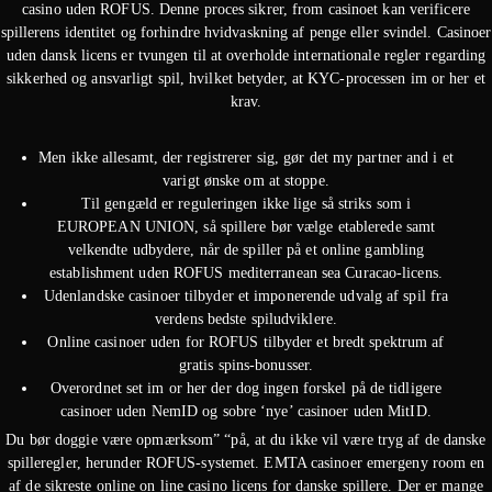
casino uden ROFUS. Denne proces sikrer, from casinoet kan verificere
spillerens identitet og forhindre hvidvaskning af penge eller svindel. Casinoer
uden dansk licens er tvungen til at overholde internationale regler regarding
sikkerhed og ansvarligt spil, hvilket betyder, at KYC-processen im or her et
krav.
Men ikke allesamt, der registrerer sig, gør det my partner and i et
varigt ønske om at stoppe.
Til gengæld er reguleringen ikke lige så striks som i
EUROPEAN UNION, så spillere bør vælge etablerede samt
velkendte udbydere, når de spiller på et online gambling
establishment uden ROFUS mediterranean sea Curacao-licens.
Udenlandske casinoer tilbyder et imponerende udvalg af spil fra
verdens bedste spiludviklere.
Online casinoer uden for ROFUS tilbyder et bredt spektrum af
gratis spins-bonusser.
Overordnet set im or her der dog ingen forskel på de tidligere
casinoer uden NemID og sobre ‘nye’ casinoer uden MitID.
Du bør doggie være opmærksom” “på, at du ikke vil være tryg af de danske
spilleregler, herunder ROFUS-systemet. EMTA casinoer emergeny room en
af ​​de sikreste online on line casino licens for danske spillere. Der er mange