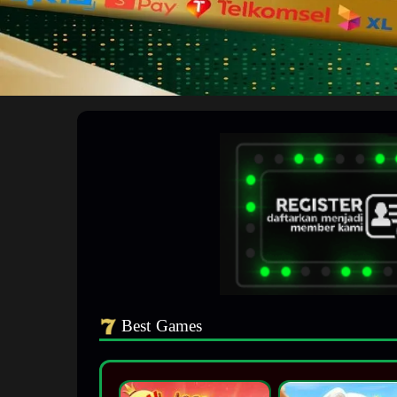
Best Games