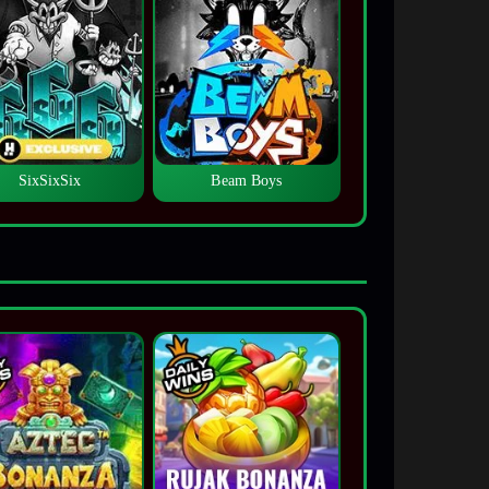
SixSixSix
Beam Boys