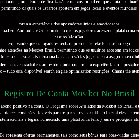
l de models, no método de finalização e not any round em que a luta terminará.
permitindo os quais os usuários apostem em jogos locais e eventos mundiais.
torna a experiência dos apostadores única e emocionante.
wnload em Android e iOS, permitindo que os jogadores acessem a plataforma em
cassino MostBet.
esquivando que os jogadores tenham problemas relacionados ao jogo.
nige atenções na Mostbet Brasil, permitindo que os usuários apostem em jogos
imos o qual você distribua sua banca em várias jogadas para asegurar seu din
m acessar estatísticas ao festón e tudo que torna a experiência dos apostado
o – tudo está disponível search engine optimization restrições. Chama the at
e
Registro De Conta Mostbet No Brasil
 um abono positivo na conta. O Programa sobre Afiliados da Mostbet no Brasil 
oferece condições flexíveis para os parceiros, permitindo la cual eles lucre
nternacionais e legais, fornecendo uma plataforma feliz y sana e protegida afi
r apresenta ofertas permanentes, tais como seus bônus para boas-vindas disp