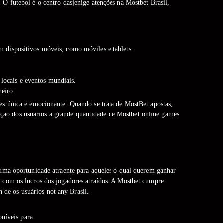
 O futebol é o centro dasjenige atenções na Mostbet Brasil,
 dispositivos móveis, como móviles e tablets.
 locais e eventos mundiais.
heiro.
res única e emocionante. Quando se trata de MostBet apostas,
enção dos usuários a grande quantidade de Mostbet online games
é uma oportunidade atraente para aqueles o qual querem ganhar
m com os lucros dos jogadores atraídos. A Mostbet cumpre
n de os usuários not any Brasil.
oníveis para