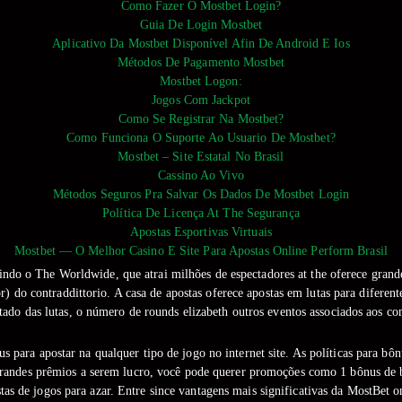
Como Fazer O Mostbet Login?
Guia De Login Mostbet
Aplicativo Da Mostbet Disponível Afin De Android E Ios
Métodos De Pagamento Mostbet
Mostbet Logon:
Jogos Com Jackpot
Como Se Registrar Na Mostbet?
Como Funciona O Suporte Ao Usuario De Mostbet?
Mostbet – Site Estatal No Brasil
Cassino Ao Vivo
Métodos Seguros Pra Salvar Os Dados De Mostbet Login
Política De Licença At The Segurança
Apostas Esportivas Virtuais
Mostbet — O Melhor Casino E Site Para Apostas Online Perform Brasil
indo o The Worldwide, que atrai milhões de espectadores at the oferece grande
 do contraddittorio. A casa de apostas oferece apostas em lutas para diferent
ltado das lutas, o número de rounds elizabeth outros eventos associados aos co
para apostar na qualquer tipo de jogo no internet site. As políticas para bôn
s grandes prêmios a serem lucro, você pode querer promoções como 1 bônus d
tas de jogos para azar. Entre since vantagens mais significativas da MostBet