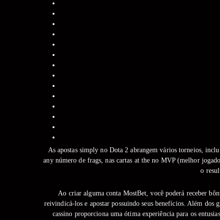
As apostas simply no Dota 2 abrangem vários torneios, inclu
any número de frags, nas cartas at the no MVP (melhor jogador)
o resu
Ao criar alguma conta MostBet, você poderá receber bônus 
reivindicá-los e apostar possuindo seus benefícios. Além do
cassino proporciona uma ótima experiência para os entusias