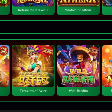
n
Release the Kraken 2
Wisdom of Athena
Treasures of Aztec
Wild Bandito