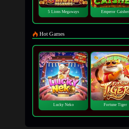
5 Lions Megaways
Emperor Caishe
Hot Games
Lucky Neko
Fortune Tiger