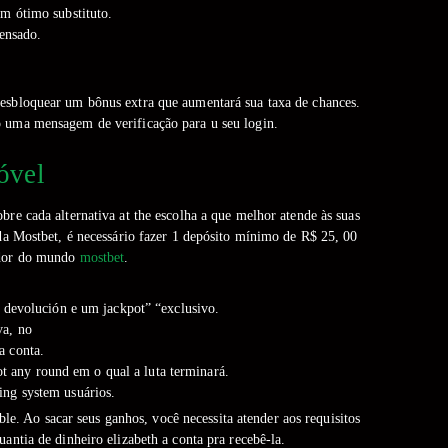
um ótimo substituto.
ensado.
.
desbloquear um bônus extra que aumentará sua taxa de chances.
o uma mensagem de verificação para u seu login.
óvel
bre cada alternativa at the escolha a que melhor atende às suas
 da Mostbet, é necessário fazer 1 depósito mínimo de R$ 25, 00
redor do mundo
mostbet
.
devolución e um jackpot” “exclusivo.
va, no
a conta.
ot any round em o qual a luta terminará.
ing system usuários.
 Ao sacar seus ganhos, você necessita atender aos requisitos
uantia de dinheiro elizabeth a conta pra recebê-la.