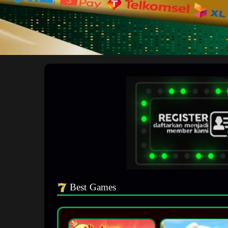
Best Games