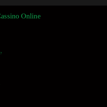
Cassino Online
d?
n