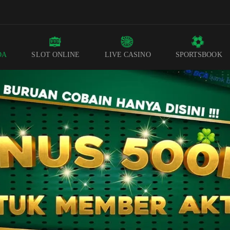
DA
SLOT ONLINE
LIVE CASINO
SPORTSBOOK