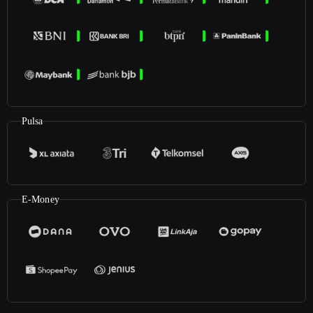
Pulsa
E-Money