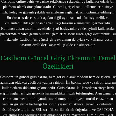
Casibom, online bahis ve casino sektöründe rekabetçi ve kullanıcı odaklı bir
platform olarak öne çıkmaktadır. Güncel giriş ekranı, kullanıcıların siteye
hızlı, kolay ve güvenli şekilde erişmelerini sağlamak için optimize edilmiştir.
Bu ekran, sadece estetik açıdan değil aynı zamanda fonksiyonellik ve
kullanılabilirlik açısından da yenilikçi tasarım elementleri içermektedir.
Kullanıcı dostu tasarım sayesinde, yeni başlayanlar ve deneyimli kullanıcılar
platformda rahatça gezinebilir ve işlemlerini sorunsuzca gerçekleştirebilir. Bu
makalede, Casibom’un güncel giriş ekranının detayları ve kullanıcı dostu
tasarım özellikleri kapsamlı şekilde ele alınacaktır.
Casibom Güncel Giriş Ekranının Temel
Özellikleri
Casibom’un güncel giriş ekranı, hem görsel olarak modern hem de işlevsellik
açısından oldukça güçlü bir yapıya sahiptir. İlk bakışta sade ve şık bir tasarım
kullanıcıların dikkatini çekmektedir. Giriş ekranı, kullanıcıların siteye hızlı
erişim sağlaması için gereksiz karmaşıklıktan uzak tutulmuştur. Aynı zamanda
ekran tamamen mobil uyumlu tasarlanmıştır, bu sayede mobil cihazlardan
yapılan girişlerde herhangi bir sorun yaşanmaz. Ayrıca, güvenlik önlemleri
üst düzeyde tutulmuş; SSL sertifikası, iki adımlı doğrulama ve CAPTCHA
kullanımı gibi özellikler giriş ekranında yer almaktadır. Tüm bu özellikler