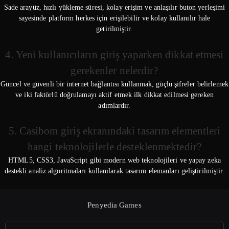
Sade arayüz, hızlı yükleme süresi, kolay erişim ve anlaşılır buton yerleşimi
sayesinde platform herkes için erişilebilir ve kolay kullanılır hale
getirilmiştir.
4. Yeni kullanıcıların giriş yaparken dikkat etmesi
gerekenler nelerdir?
Güncel ve güvenli bir internet bağlantısı kullanmak, güçlü şifreler belirlemek
ve iki faktörlü doğrulamayı aktif etmek ilk dikkat edilmesi gereken
adımlardır.
5. Casibom giriş ekranındaki tasarım elementleri
hangi teknolojilerle desteklenmektedir?
HTML5, CSS3, JavaScript gibi modern web teknolojileri ve yapay zeka
destekli analiz algoritmaları kullanılarak tasarım elemanları geliştirilmiştir.
Penyedia Games