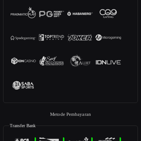
Metode Pembayaran
Transfer Bank