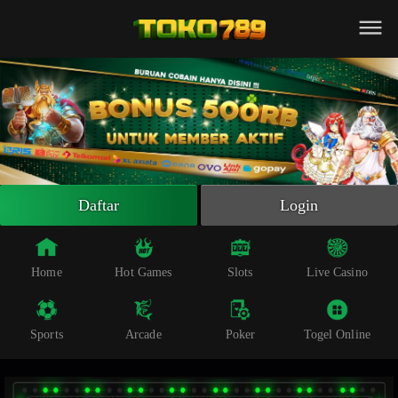
Beranda
Slot Online
Live Casino
Sportsbook
Arcade
Togel Online
Daftar
Login
Poker
Whatsapp
Home
Hot Games
Slots
Live Casino
Telegram
Sports
Arcade
Poker
Togel Online
Livechat