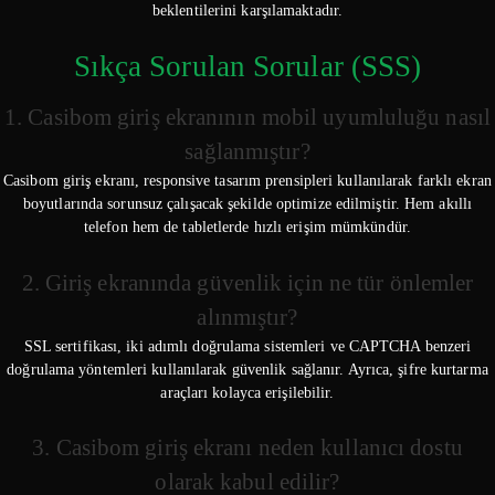
beklentilerini karşılamaktadır.
Sıkça Sorulan Sorular (SSS)
1. Casibom giriş ekranının mobil uyumluluğu nasıl
sağlanmıştır?
Casibom giriş ekranı, responsive tasarım prensipleri kullanılarak farklı ekran
boyutlarında sorunsuz çalışacak şekilde optimize edilmiştir. Hem akıllı
telefon hem de tabletlerde hızlı erişim mümkündür.
2. Giriş ekranında güvenlik için ne tür önlemler
alınmıştır?
SSL sertifikası, iki adımlı doğrulama sistemleri ve CAPTCHA benzeri
doğrulama yöntemleri kullanılarak güvenlik sağlanır. Ayrıca, şifre kurtarma
araçları kolayca erişilebilir.
3. Casibom giriş ekranı neden kullanıcı dostu
olarak kabul edilir?