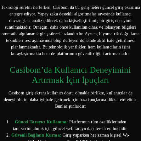
Teknoloji sürekli ilerlerken, Casibom da bu gelişmeleri güncel giriş ekranına
entegre ediyor. Yapay zeka destekli algoritmalar sayesinde kullanıcı
davranışları analiz edilerek daha kişiselleştirilmiş bir giriş deneyimi
sunulmaktadır. Örneğin, daha önce kullanılan cihaz ve lokasyon bilgileri
otomatik algılanarak giriş süreci hızlandırılır. Ayrıca, biyometrik doğrulama
teknikleri test aşamasında olup ilerleyen dönemde aktif hale getirilmesi
planlanmaktadır. Bu teknolojik yenilikler, hem kullanıcıların işini
kolaylaştırmakta hem de platformun güvenilirliğini artırmaktadır.
Casibom’da Kullanıcı Deneyimini
Artırmak İçin İpuçları
Casibom giriş ekranı kullanıcı dostu olmakla birlikte, kullanıcılar da
deneyimlerini daha iyi hale getirmek için bazı ipuçlarına dikkat etmelidir.
Bunlar şunlardır:
Güncel Tarayıcı Kullanımı:
Platformun tüm özelliklerinden
tam verim almak için güncel web tarayıcıları tercih edilmelidir.
Güvenli Bağlantı Kurma:
Giriş yaparken her zaman kişisel Wi-