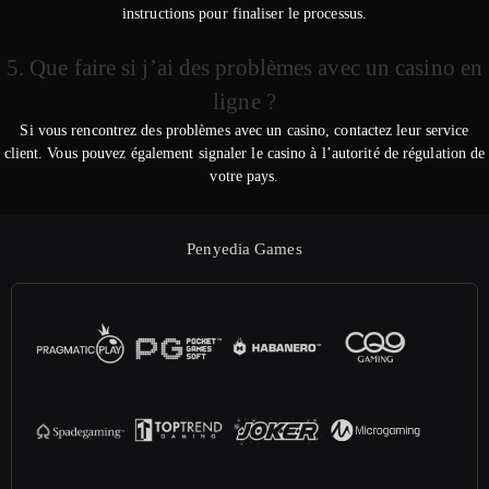
instructions pour finaliser le processus.
5. Que faire si j’ai des problèmes avec un casino en
ligne ?
Si vous rencontrez des problèmes avec un casino, contactez leur service
client. Vous pouvez également signaler le casino à l’autorité de régulation de
votre pays.
Penyedia Games