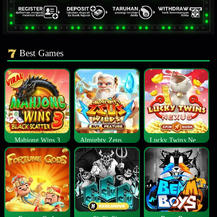
Best Games
Mahjong Wins 3
Almighty Zeus Wilds™
Lucky Twins Nexus