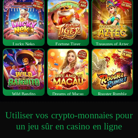
Lucky Neko
Fortune Tiger
Treasures of Aztec
Wild Bandito
Dreams of Macau
Rooster Rumble
Utiliser vos crypto-monnaies pour
un jeu sûr en casino en ligne