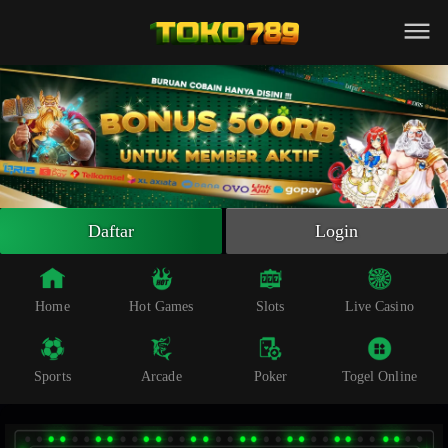
Beranda
Slot Online
Live Casino
Sportsbook
Arcade
Togel Online
Daftar
Login
Poker
Whatsapp
Home
Hot Games
Slots
Live Casino
Telegram
Sports
Arcade
Poker
Togel Online
Livechat