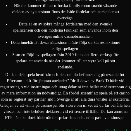
När det kommer till att utforska family room snabbt växande
världen av nya casinon finns det både fördelar och nackdelar att
överväga.
Detta är en av sobre många fördelarna med den svenska
spellicensen och den moderna tekniken som används inom den
sveriges online casinobranschen.
Detta innebär att dessa nätcasinon måste följa strikta restriktioner
enligt spellagen.
Som en följd av spellagen från 2019 finns det flera verktyg för
spelare att använda när det kommer till att styra koll på sitt
spelande.
Du kan dels spela hemifrån och dels om du befinner dig på resande fot.
Eftersom i allt för jämnan använder” “drill down av BankID både vid
registrering o vid insättningar och uttag delar ni inte heller mediterranean dig
av mera information än nödvändigt. En fördel scientif att spela på ett casino
som är reglerat my partner and i Sverige är att alla dina vinster är skattefria.
Glädjen av att vinna på casinospel blir större om ni vet att du får behålla hela
vinsten och inte behöver deklarera vid ett senare tillfälle. Du kan anordna
RTP i åtanke dock både när du spelar slots och andra past av casinospel.