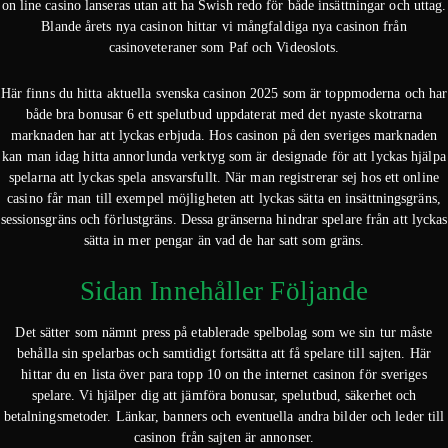
on line casino lanseras utan att ha Swish redo för både insättningar och uttag.
Blande årets nya casinon hittar vi mångfaldiga nya casinon från
casinoveteraner som Paf och Videoslots.
Här finns du hitta aktuella svenska casinon 2025 som är toppmoderna och har
både bra bonusar 6 ett spelutbud uppdaterat med det nyaste skotrarna
marknaden har att lyckas erbjuda. Hos casinon på den sveriges marknaden
kan man idag hitta annorlunda verktyg som är designade för att lyckas hjälpa
spelarna att lyckas spela ansvarsfullt. När man registrerar sej hos ett online
casino får man till exempel möjligheten att lyckas sätta en insättningsgräns,
sessionsgräns och förlustgräns. Dessa gränserna hindrar spelare från att lyckas
sätta in mer pengar än vad de har satt som gräns.
Sidan Innehåller Följande
Det sätter som nämnt press på etablerade spelbolag som we sin tur måste
behålla sin spelarbas och samtidigt fortsätta att få spelare till sajten. Här
hittar du en lista över para topp 10 on the internet casinon för sveriges
spelare. Vi hjälper dig att jämföra bonusar, spelutbud, säkerhet och
betalningsmetoder. Länkar, banners och eventuella andra bilder och leder till
casinon från sajten är annonser.