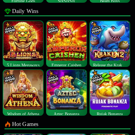
Fortune Gods
SixSixSix
Beam Boys
Daily Wins
5 Lions Megaways
Emperor Caishen
Release the Kraken 2
Wisdom of Athena
Aztec Bonanza
Rujak Bonanza
Hot Games