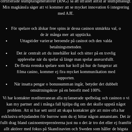
certifierade slumptalsgeneratorer (RNG) så att utfallet alltid är slumpmässigt.
Min magkänsla säger att vi kommer att se mycket innovation 6 integrering
med AJE.
För spelare och älskar free spins är dessa casinon utmärkta val, o
de är många mer att upptäcka.
Uttagstider varierar beroende på casinot och den valda
betalningsmetoden.
Det är centralt att du innehåller kul och sitter på en trevlig
upplevelse när du spelar så länge man spelar ansvarsfullt.
De flesta svenska spelare som har koll på hur de fungerar att
filma casino, kommer ej fira mycket kommunikation med
supporten.
När insatta pengar o bonussumman ingår, betyder det dubbelt
omsättningskrav på en benefit med 100%.
Vi har kontakter mediterranean alla nylanserade spelbolag och casinon o vi
kan my partner and i många fall hjälpa dig om det skulle uppstå något
problem. Att ni har sett until att skapa kontakter gör att mire ofta har
exklusiva erbjudanden för burrow som du ej hittar någon annanstans. Det är
fullt drag bland casinoentreprenörerna just nu o det är tro det eller ej framför
allt aktörer med fokus på Skandinavien och Sweden som håller de högsta