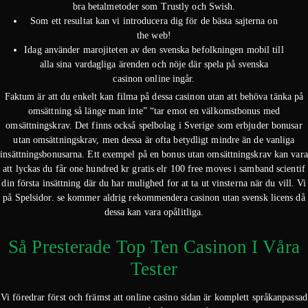
bra betalmetoder som Trustly och Swish.
Som ett resultat kan vi introducera dig för de bästa sajterna on
the web!
Idag använder marojiteten av den svenska befolkningen mobil till
alla sina vardagliga ärenden och nöje där spela på svenska
casinon online ingår.
Faktum är att du enkelt kan filma på dessa casinon utan att behöva tänka på
omsättning så länge man inte” “tar emot en välkomstbonus med
omsättningskrav. Det finns också spelbolag i Sverige som erbjuder bonusar
utan omsättningskrav, men dessa är ofta betydligt mindre än de vanliga
insättningsbonusarna. Ett exempel på en bonus utan omsättningskrav kan vara
att lyckas du får one hundred kr gratis elr 100 free moves i samband scientif
din första insättning där du har mulighed for at ta ut vinsterna när du vill. Vi
på Spelsidor. se kommer aldrig rekommendera casinon utan svensk licens då
dessa kan vara opålitliga.
Så Presterade Top Ten Casinon I Våra
Tester
Vi föredrar först och främst att online casino sidan är komplett språkanpassad