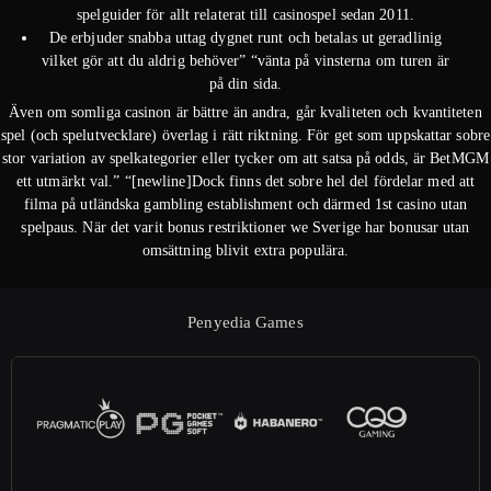
spelguider för allt relaterat till casinospel sedan 2011.
De erbjuder snabba uttag dygnet runt och betalas ut geradlinig
vilket gör att du aldrig behöver” “vänta på vinsterna om turen är
på din sida.
Även om somliga casinon är bättre än andra, går kvaliteten och kvantiteten
spel (och spelutvecklare) överlag i rätt riktning. För get som uppskattar sobre
stor variation av spelkategorier eller tycker om att satsa på odds, är BetMGM
ett utmärkt val.” “[newline]Dock finns det sobre hel del fördelar med att
filma på utländska gambling establishment och därmed 1st casino utan
spelpaus. När det varit bonus restriktioner we Sverige har bonusar utan
omsättning blivit extra populära.
Penyedia Games