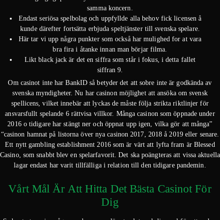
samma koncern.
Endast seriösa spelbolag och uppfyllde alla behov fick licensen å
kunde därefter fortsätta erbjuda speltjänster till svenska spelare.
Här tar vi upp några punkter som också har mulighed for at vara
bra fira i åtanke innan man börjar filma.
Likt black jack är det en siffra som står i fokus, i detta fallet
siffran 9.
Om casinot inte har BankID så betyder det att sobre inte är godkända av
svenska myndigheter. Nu har casinon möjlighet att ansöka om svensk
spellicens, vilket innebär att lyckas de måste följa strikta riktlinjer för
ansvarsfullt spelande 6 rättvisa villkor. Många casinon som öppnade under
2016 o tidigare har stängt ner och öppnat upp igen, vilka gör att många”
“casinon hamnat på listorna över nya casinon 2017, 2018 å 2019 eller senare.
Ett nytt gambling establishment 2016 som är värt att lyfta fram är Blessed
Casino, som snabbt blev en spelarfavorit. Det ska poängteras att vissa aktuella
lagar endast har varit tillfälliga i relation till den tidigare pandemin.
Vårt Mål Är Att Hitta Det Bästa Casinot För
Dig