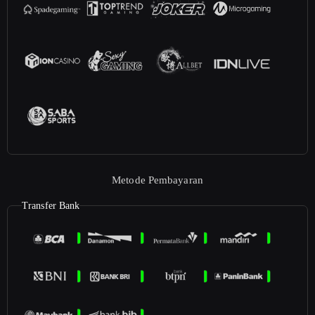
Metode Pembayaran
Transfer Bank