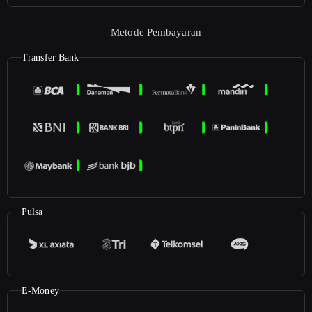
Metode Pembayaran
Transfer Bank
Pulsa
E-Money