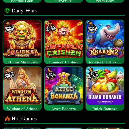
Fortune Gods
SixSixSix
Beam Boys
Daily Wins
5 Lions Megaways
Emperor Caishen
Release the Kraken 2
Wisdom of Athena
Aztec Bonanza
Rujak Bonanza
Hot Games