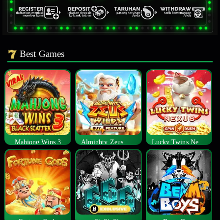
Best Games
Mahjong Wins 3
Almighty Zeus Wilds™
Lucky Twins Nexus