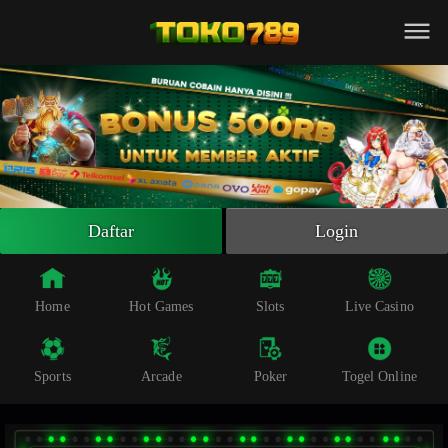
Beranda
Slot Online
Live Casino
Sportsbook
Arcade
Togel Online
Daftar
Login
Poker
Whatsapp
Home
Hot Games
Slots
Live Casino
Telegram
Sports
Arcade
Poker
Togel Online
Livechat