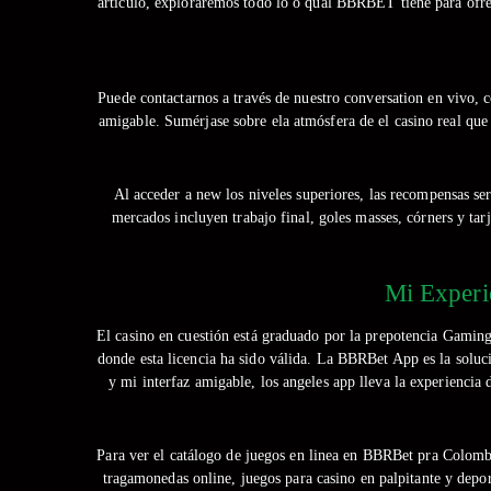
artículo, exploraremos todo lo o qual BBRBET tiene para ofrec
Puede contactarnos a través de nuestro conversation en vivo, c
amigable. Sumérjase sobre ela atmósfera de el casino real que
Al acceder a new los niveles superiores, las recompensas ser
mercados incluyen trabajo final, goles masses, córners y tar
Mi Experi
El casino en cuestión está graduado por la prepotencia Gaming
donde esta licencia ha sido válida. La BBRBet App es la soluc
y mi interfaz amigable, los angeles app lleva la experienci
Para ver el catálogo de juegos en linea en BBRBet pra Colombia
tragamonedas online, juegos para casino en palpitante y depo