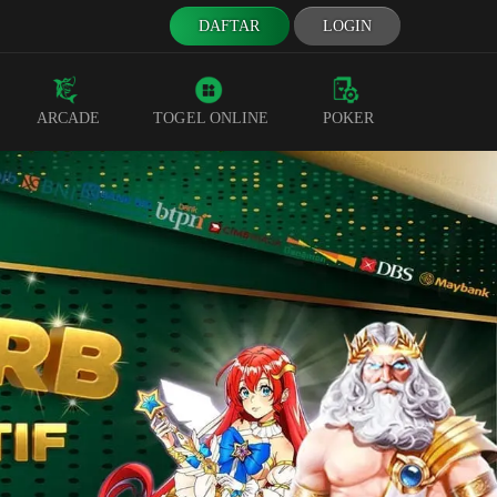
DAFTAR
LOGIN
ARCADE
TOGEL ONLINE
POKER