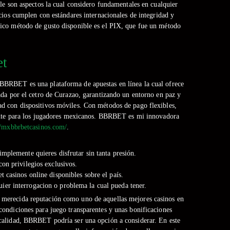
le son aspectos la cual considero fundamentales en cualquier
cios cumplen con estándares internacionales de integridad y
único método de gusto disponible es el PIX, que fue un método
et
. BBRBET es una plataforma de apuestas en línea la cual ofrece
da por el cetro de Curazao, garantizando un entorno en paz y
 con dispositivos móviles. Con métodos de pago flexibles,
ante para los jugadores mexicanos. BBRBET es mi innovadora
//mxbbrbetcasinos.com/
.
mplemente quieres disfrutar sin tanta presión.
on privilegios exclusivos.
 casinos online disponibles sobre el país.
uier interrogacion o problema la cual pueda tener.
a merecida reputación como uno de aquellas mejores casinos en
s condiciones para juego transparentes y unas bonificaciones
e calidad, BBRBET podría ser una opción a considerar. En este