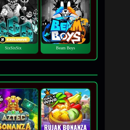
SixSixSix
Beam Boys