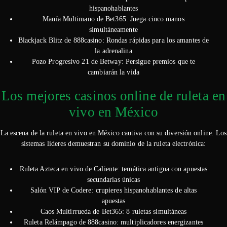
hispanohablantes
Manía Multimano de Bet365: Juega cinco manos
simultáneamente
Blackjack Blitz de 888casino: Rondas rápidas para los amantes de
la adrenalina
Pozo Progresivo 21 de Betway: Persigue premios que te
cambiarán la vida
Los mejores casinos online de ruleta en
vivo en México
La escena de la ruleta en vivo en México cautiva con su diversión online. Los
sistemas líderes demuestran su dominio de la ruleta electrónica:
Ruleta Azteca en vivo de Caliente: temática antigua con apuestas
secundarias únicas
Salón VIP de Codere: crupieres hispanohablantes de altas
apuestas
Caos Multirrueda de Bet365: 8 ruletas simultáneas
Ruleta Relámpago de 888casino: multiplicadores energizantes