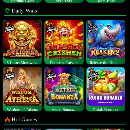
Fortune Gods
SixSixSix
Beam Boys
Daily Wins
5 Lions Megaways
Emperor Caishen
Release the Kraken 2
Wisdom of Athena
Aztec Bonanza
Rujak Bonanza
Hot Games