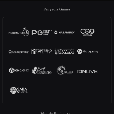
Penyedia Games
Metode Pembayaran