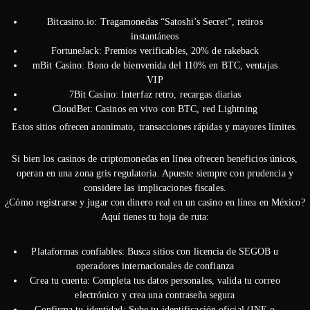
Bitcasino.io: Tragamonedas “Satoshi’s Secret”, retiros
instantáneos
FortuneJack: Premios verificables, 20% de rakeback
mBit Casino: Bono de bienvenida del 110% en BTC, ventajas
VIP
7Bit Casino: Interfaz retro, recargas diarias
CloudBet: Casinos en vivo con BTC, red Lightning
Estos sitios ofrecen anonimato, transacciones rápidas y mayores límites.
Si bien los casinos de criptomonedas en línea ofrecen beneficios únicos,
operan en una zona gris regulatoria. Apueste siempre con prudencia y
considere las implicaciones fiscales.
¿Cómo registrarse y jugar con dinero real en un casino en línea en México?
Aquí tienes tu hoja de ruta:
Plataformas confiables: Busca sitios con licencia de SEGOB u
operadores internacionales de confianza
Crea tu cuenta: Completa tus datos personales, valida tu correo
electrónico y crea una contraseña segura
Confirma tu identidad: Sube tu identificación oficial (INE o