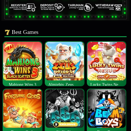
Best Games
Mahjong Wins 3
Almighty Zeus Wilds™
Lucky Twins Nexus