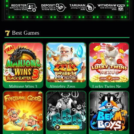
Best Games
Mahjong Wins 3
Almighty Zeus Wilds™
Lucky Twins Nexus