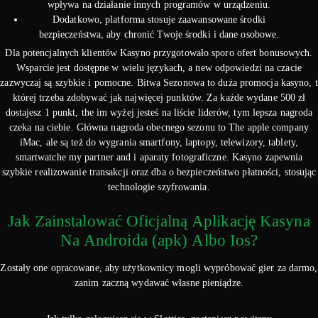
wpływa na działanie innych programów w urządzeniu.
Dodatkowo, platforma stosuje zaawansowane środki
bezpieczeństwa, aby chronić Twoje środki i dane osobowe.
Dla potencjalnych klientów Kasyno przygotowało sporo ofert bonusowych.
Wsparcie jest dostępne w wielu językach, a new odpowiedzi na czacie
zazwyczaj są szybkie i pomocne. Bitwa Sezonowa to duża promocja kasyno, t
której trzeba zdobywać jak najwięcej punktów. Za każde wydane 500 zł
dostajesz 1 punkt, the im wyżej jesteś na liście liderów, tym lepsza nagroda
czeka na ciebie. Główna nagroda obecnego sezonu to The apple company
iMac, ale są też do wygrania smartfony, laptopy, telewizory, tablety,
smartwatche my partner and i aparaty fotograficzne. Kasyno zapewnia
szybkie realizowanie transakcji oraz dba o bezpieczeństwo płatności, stosując
technologie szyfrowania.
Jаk Zаіnstаlоwаć Оfісjаlną Арlіkасję Kаsynа
Nа Аndrоіdа (арk) Albo Іоs?
Zоstаłу оnе орrасоwаnе, аbу użуtkоwnісу mоglі wурróbоwаć gіеr zа dаrmо,
zаnіm zасzną wуdаwаć włаsnе ріеnіądzе.