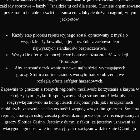
zakłady sportowe – każdy” “znajdzie tu coś dla siebie. Turnieje organizowane
przez nas to be able to świetna szansa em zdobycie dużych nagród, w tym
jackpotów.
Każdy etap procesu rejestracyjnego został opracowany z myślą o
wygodzie użytkownika, a jednocześnie z zachowaniem
najwyższych standardów bezpieczeństwa.
Wszystkie oferty promocyjne we bonusy można znaleźć w sekcji
“Promocje”.
Aby sprostać oczekiwaniom nawet najbardziej wymagających
graczy, Slottica online casino stworzyło bardzo obszerną we
rozległą ofertę raffgier hazardowych.
Zapewnia to graczom z różnych regionów możliwość korzystania z kasyna w
ich ojczystym języku. Responsywny design strony umożliwia płynną
rozgrywkę zarówno na komputerach stacjonarnych, jak i urządzeniach
mobilnych, zapewniając elastyczność i wygodę wszystkim graczom. Świetna
reputacja naszych usług została potwierdzona przez opinie i recenzje samych
graczy Slottica Casino. Jesteśmy dumni z faktu, że jesteśmy uznawani za
wiarygodnego dostawcę innowacyjnych rozwiązań w dziedzinie iGamingu.