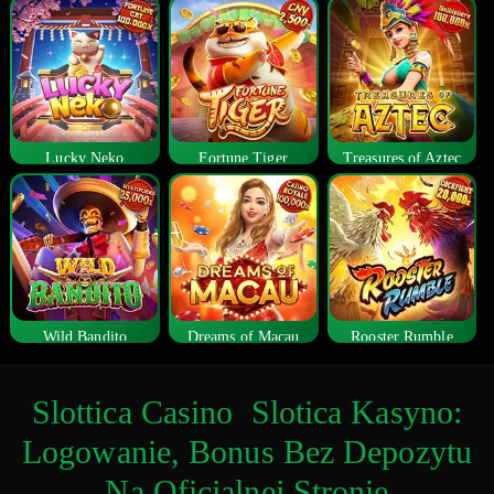
Lucky Neko
Fortune Tiger
Treasures of Aztec
Wild Bandito
Dreams of Macau
Rooster Rumble
Slottica Casino ️ Slotica Kasyno:
Logowanie, Bonus Bez Depozytu
Na Oficjalnej Stronie