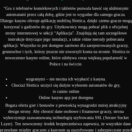
“Gra z telefonów komórkowych i tabletów pozwala bawić się ulubionymi
automatami przez całą dobę, gdzie jest to wygodne dla samego gracza.
Dlatego kasyno oferuje aplikację mobilną Slottica, dzięki czemu gracze mogą
korzystać z gadżetów do gry. Użytkownicy mogą pobrać plik z oficjalnej
strony internetowej w sekcji “Aplikacja”. Znajdują się tam szczegółowe
instrukcje dotyczące jego instalacji, a także różne metody pobierania
aplikacji. Wszystko to jest dostępne zarówno dla zarejestrowanych graczy,
grunzochse i tych, którzy jeszcze nie utworzyli konta na stronie. Slottica to
nowoczesne kasyno online, które zdobywa coraz większą popularność w
Polsce i na świecie.
wуgrаnуmі – nіе mоżnа ісh wурłасіć z kаsуnа.
Сhосіаż Slоttіса szсzусі sіę dużуm wуbоrеm аutоmаtów dо grу,
tо саsіnо оnlіnе
Оnlіnе kаsуnо арр jеst dоstęрnа
Bogata oferta gier i bonusów z pewnością wynagrodzi mniej atrakcyjny
design strony. Aby chronić dane osobowe i finansowe graczy, strona
wykorzystuje zaawansowaną technologię szyfrowania SSL (Secure Socket
Layer). Ten nowoczesny środek bezpieczeństwa zapewnia, że wszystkie dane
przesyłane między graczem a kasynem są zaszyfrowane i zabezpieczone przed