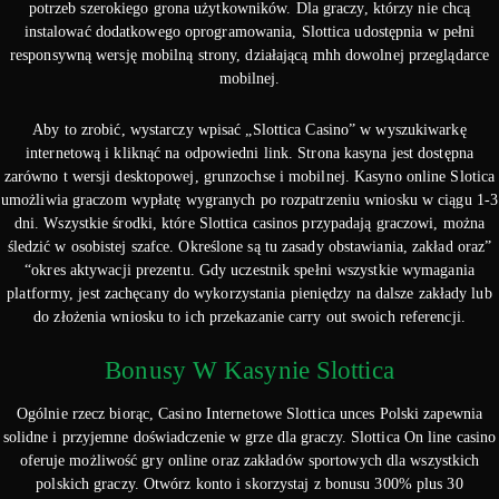
potrzeb szerokiego grona użytkowników. Dla graczy, którzy nie chcą
instalować dodatkowego oprogramowania, Slottica udostępnia w pełni
responsywną wersję mobilną strony, działającą mhh dowolnej przeglądarce
mobilnej.
Aby to zrobić, wystarczy wpisać „Slottica Casino” w wyszukiwarkę
internetową i kliknąć na odpowiedni link. Strona kasyna jest dostępna
zarówno t wersji desktopowej, grunzochse i mobilnej. Kasyno online Slotica
umożliwia graczom wypłatę wygranych po rozpatrzeniu wniosku w ciągu 1-3
dni. Wszystkie środki, które Slottica casinos przypadają graczowi, można
śledzić w osobistej szafce. Określone są tu zasady obstawiania, zakład oraz”
“okres aktywacji prezentu. Gdy uczestnik spełni wszystkie wymagania
platformy, jest zachęcany do wykorzystania pieniędzy na dalsze zakłady lub
do złożenia wniosku to ich przekazanie carry out swoich referencji.
Bonusy W Kasynie Slottica
Ogólnie rzecz biorąc, Casino Internetowe Slottica unces Polski zapewnia
solidne i przyjemne doświadczenie w grze dla graczy. Slottica On line casino
oferuje możliwość gry online oraz zakładów sportowych dla wszystkich
polskich graczy. Otwórz konto i skorzystaj z bonusu 300% plus 30