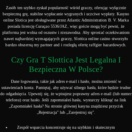
Zasób ten szybko zyskał popularność wśród graczy, oferując wyłącznie
bezpieczną grę, stabilne wypłacanie wygranych i uczciwe wypłaty. Kasyno
online Slotica jest obsługiwane przez Atlantic Administration B. V. Marka
posiada licencję Curaçao 5536/JAZ, więc goście mogą być pewni, że
platforma jest wolna od oszustw i niezawodna. Aby sprostać oczekiwaniom
nawet najbardziej wymagających graczy, Slottica online casino stworzyło
bardzo obszerną my partner and i rozległą ofertę raffgier hazardowych.
Czy Gra T Slottica Jest Legalna I
Bezpieczna W Polsce?
Dane logowania, takie jak adres e-mail i hasło, można zmienić w
ustawieniach konta. Pamiętaj, aby używać silnego hasła, które będzie trudne
do odgadnięcia. Upewnij się, że wpisujesz poprawny adres e-mail (lub numer
telefonu) oraz hasło. Jeśli zapomniałeś hasła, wystarczy kliknąć na link
„Zapomniałeś hasła? Na stronie głównej kasyna znajdziesz przycisk
„Rejestracja” lub „Zarejestruj się”.
Zespół wsparcia koncentruje się na szybkim i skutecznym