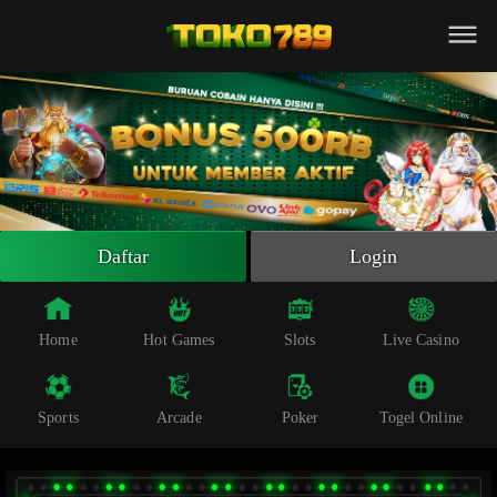
Beranda
Slot Online
Live Casino
Sportsbook
Arcade
Togel Online
Daftar
Login
Poker
Whatsapp
Home
Hot Games
Slots
Live Casino
Telegram
Sports
Arcade
Poker
Togel Online
Livechat