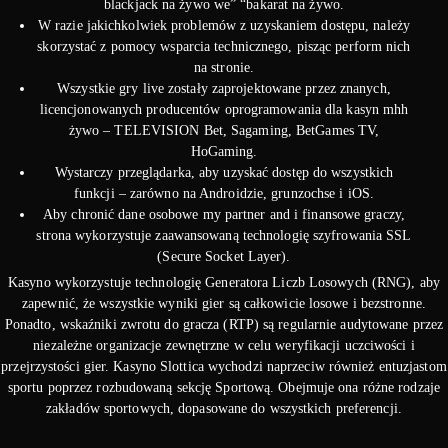
blackjack na żywo we” “bakarat na żywo.
W razie jakichkolwiek problemów z uzyskaniem dostępu, należy
skorzystać z pomocy wsparcia technicznego, pisząc perform nich
na stronie.
Wszystkie gry live zostały zaprojektowane przez znanych,
licencjonowanych producentów oprogramowania dla kasyn mhh
żywo – TELEVISION Bet, Sagaming, BetGames TV,
HoGaming.
Wystarczy przeglądarka, aby uzyskać dostęp do wszystkich
funkcji – zarówno na Androidzie, grunzochse i iOS.
Aby chronić dane osobowe my partner and i finansowe graczy,
strona wykorzystuje zaawansowaną technologię szyfrowania SSL
(Secure Socket Layer).
Kasyno wykorzystuje technologię Generatora Liczb Losowych (RNG), aby
zapewnić, że wszystkie wyniki gier są całkowicie losowe i bezstronne.
Ponadto, wskaźniki zwrotu do gracza (RTP) są regularnie audytowane przez
niezależne organizacje zewnętrzne w celu weryfikacji uczciwości i
przejrzystości gier. Kasyno Slottica wychodzi naprzeciw również entuzjastom
sportu poprzez rozbudowaną sekcję Sportową. Obejmuje ona różne rodzaje
zakładów sportowych, dopasowane do wszystkich preferencji.