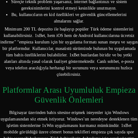
Süreçte teknik problem yaşarsanız, internet bağlantınızı ve sistem
gereksinimlerini kontrol etmeyi kesinlikle unutmayın.
Bu, kullanıcıların en kid özellikleri ve güvenlik güncellemelerini
almalarını sağlar.
Minimum 200 TL depozito ile başlayıp popüler Türk ödeme sistemlerini
kullanabilirsiniz. 1xBet, hem iOS hem de Android kullanıcılarına ücretsiz
indirme” “empieza kurulum için bir uygulama formatı sunan meşru ve saygın
bir platformdur. Kullanıcılar, masaüstü sürümünde bulunan bu uygulamada
tüm bahis özelliklerini bulabilirler. 1xBet bunlardan biridir ve bu yetki
alanları altında yasal olarak faaliyet göstermektedir. Canlı sohbet, e-posta
veya telefon aracılığıyla herhangi bir sorunuzu veya sorununuzu hızlıca
çözebilirsiniz.
Platformlar Arası Uyumluluk Empieza
Güvenlik Önlemleri
Bilgisayar üzerinden bahis sitesine erişmek isteyenler için Windows
uygulamasından söz etmek istiyoruz. Windows’un neredeyse desteklenen tüm
işletim sistemlerine 1xWin uygulamasını kurmanız mümkündür. 1xBet
mobilde görüldüğü üzere cömert bonus teklifleri empieza çok sayıda spor