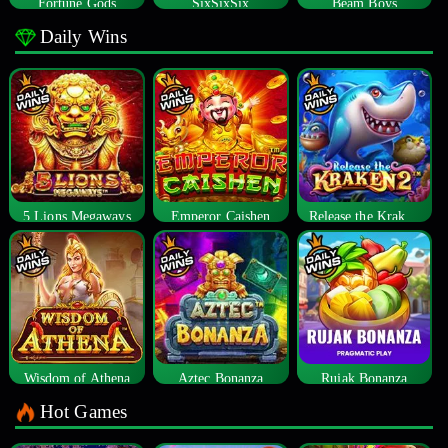
Fortune Gods
SixSixSix
Beam Boys
Daily Wins
5 Lions Megaways
Emperor Caishen
Release the Kraken 2
Wisdom of Athena
Aztec Bonanza
Rujak Bonanza
Hot Games