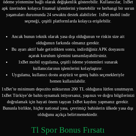
ödeme yöntemine bağlı olarak değişkenlik gösterebilir. Kullanıcılar, 1xBet
apk üzerinden kolayca finansal işlemlerini yönetebilir ve herhangi bir sorun
yaşamaları durumunda 24 sewaktu destek alabilirler. 1xBet mobil indir
seçeneği, çeşitli platformlarda kolayca erişilebilir.
Ancak bunun teknik olarak yasa dışı olduğunun ve riskin size ait
olduğunun farkında olmanız gerekir.
Bu ayarı aktif hale getirdikten sonra, indirdiğiniz APK dosyasını
açarak kurulum işlemini tamamlayabilirsiniz.
1xBet mobil uygulama, çeşitli ödeme yöntemleri sunarak
kullanıcılarının işlemlerini kolaylaştırır.
Uygulama, kullanıcı dostu arayüzü ve geniş bahis seçenekleriyle
hemen kullanılabilir.
1xBet’te minimum depozito miktarının 200 TL olduğunu lütfen unutmayın.
1xBet Türkiye’de bahis oynamak istiyorsanız, yaşınızı ve doğru bilgilerinizi
doğrulamak için hayati önem taşıyan 1xBet kaydını yapmanız gerekir.
Bununla birlikte, hiçbir national yasa, çevrimiçi bahislerin ülkede yasa dışı
olduğunu açıkça belirtmemektedir.
Tl Spor Bonus Fırsatı