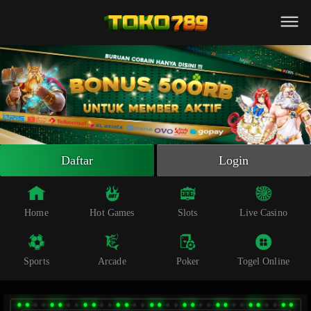
Beranda
Slot Online
Live Casino
Sportsbook
Arcade
Togel Online
Daftar
Login
Poker
Whatsapp
Home
Hot Games
Slots
Live Casino
Telegram
Sports
Arcade
Poker
Togel Online
Livechat