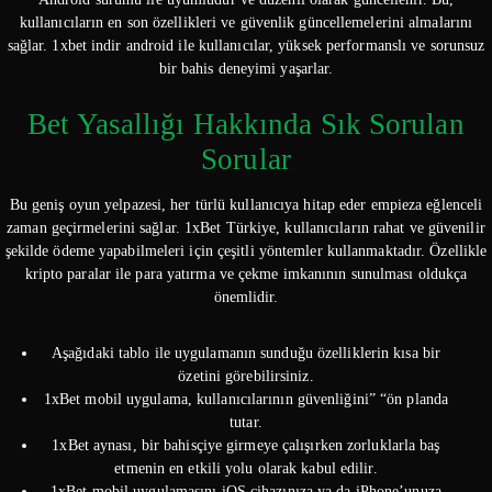
kullanıcıların en son özellikleri ve güvenlik güncellemelerini almalarını
sağlar. 1xbet indir android ile kullanıcılar, yüksek performanslı ve sorunsuz
bir bahis deneyimi yaşarlar.
Bet Yasallığı Hakkında Sık Sorulan
Sorular
Bu geniş oyun yelpazesi, her türlü kullanıcıya hitap eder empieza eğlenceli
zaman geçirmelerini sağlar. 1xBet Türkiye, kullanıcıların rahat ve güvenilir
şekilde ödeme yapabilmeleri için çeşitli yöntemler kullanmaktadır. Özellikle
kripto paralar ile para yatırma ve çekme imkanının sunulması oldukça
önemlidir.
Aşağıdaki tablo ile uygulamanın sunduğu özelliklerin kısa bir
özetini görebilirsiniz.
1xBet mobil uygulama, kullanıcılarının güvenliğini” “ön planda
tutar.
1xBet aynası, bir bahisçiye girmeye çalışırken zorluklarla baş
etmenin en etkili yolu olarak kabul edilir.
1xBet mobil uygulamasını iOS cihazınıza ya da iPhone’unuza