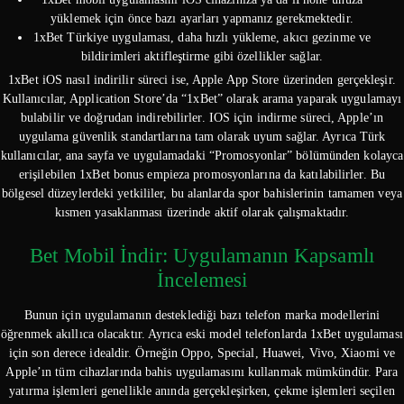
yüklemek için önce bazı ayarları yapmanız gerekmektedir.
1xBet Türkiye uygulaması, daha hızlı yükleme, akıcı gezinme ve
bildirimleri aktifleştirme gibi özellikler sağlar.
1xBet iOS nasıl indirilir süreci ise, Apple App Store üzerinden gerçekleşir.
Kullanıcılar, Application Store’da “1xBet” olarak arama yaparak uygulamayı
bulabilir ve doğrudan indirebilirler. IOS için indirme süreci, Apple’ın
uygulama güvenlik standartlarına tam olarak uyum sağlar. Ayrıca Türk
kullanıcılar, ana sayfa ve uygulamadaki “Promosyonlar” bölümünden kolayca
erişilebilen 1xBet bonus empieza promosyonlarına da katılabilirler. Bu
bölgesel düzeylerdeki yetkililer, bu alanlarda spor bahislerinin tamamen veya
kısmen yasaklanması üzerinde aktif olarak çalışmaktadır.
Bet Mobil İndir: Uygulamanın Kapsamlı
İncelemesi
Bunun için uygulamanın desteklediği bazı telefon marka modellerini
öğrenmek akıllıca olacaktır. Ayrıca eski model telefonlarda 1xBet uygulaması
için son derece idealdir. Örneğin Oppo, Special, Huawei, Vivo, Xiaomi ve
Apple’ın tüm cihazlarında bahis uygulamasını kullanmak mümkündür. Para
yatırma işlemleri genellikle anında gerçekleşirken, çekme işlemleri seçilen