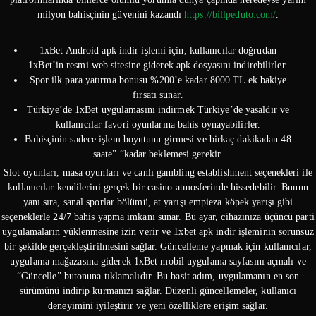
milyon bahisçinin güvenini kazandı
https://billpeduto.com/
.
1xBet Android apk indir işlemi için, kullanıcılar doğrudan
1xBet’in resmi web sitesine giderek apk dosyasını indirebilirler.
Spor ilk para yatırma bonusu %200’e kadar 8000 TL ek bakiye
fırsatı sunar.
Türkiye’de 1xBet uygulamasını indirmek Türkiye’de yasaldır ve
kullanıcılar favori oyunlarına bahis oynayabilirler.
Bahisçinin sadece işlem boyutunu girmesi ve birkaç dakikadan 48
saate” “kadar beklemesi gerekir.
Slot oyunları, masa oyunları ve canlı gambling establishment seçenekleri ile
kullanıcılar kendilerini gerçek bir casino atmosferinde hissedebilir. Bunun
yanı sıra, sanal sporlar bölümü, at yarışı empieza köpek yarışı gibi
seçeneklerle 24/7 bahis yapma imkanı sunar. Bu ayar, cihazınıza üçüncü parti
uygulamaların yüklenmesine izin verir ve 1xbet apk indir işleminin sorunsuz
bir şekilde gerçekleştirilmesini sağlar. Güncelleme yapmak için kullanıcılar,
uygulama mağazasına giderek 1xBet mobil uygulama sayfasını açmalı ve
“Güncelle” butonuna tıklamalıdır. Bu basit adım, uygulamanın en son
sürümünü indirip kurmanızı sağlar. Düzenli güncellemeler, kullanıcı
deneyimini iyileştirir ve yeni özelliklere erişim sağlar.