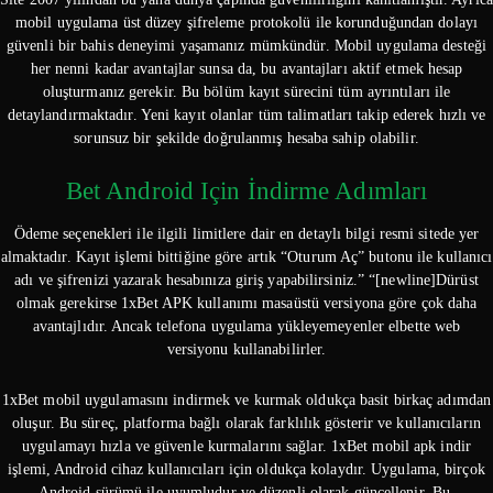
mobil uygulama üst düzey şifreleme protokolü ile korunduğundan dolayı
güvenli bir bahis deneyimi yaşamanız mümkündür. Mobil uygulama desteği
her nenni kadar avantajlar sunsa da, bu avantajları aktif etmek hesap
oluşturmanız gerekir. Bu bölüm kayıt sürecini tüm ayrıntıları ile
detaylandırmaktadır. Yeni kayıt olanlar tüm talimatları takip ederek hızlı ve
sorunsuz bir şekilde doğrulanmış hesaba sahip olabilir.
Bet Android Için İndirme Adımları
Ödeme seçenekleri ile ilgili limitlere dair en detaylı bilgi resmi sitede yer
almaktadır. Kayıt işlemi bittiğine göre artık “Oturum Aç” butonu ile kullanıcı
adı ve şifrenizi yazarak hesabınıza giriş yapabilirsiniz.” “[newline]Dürüst
olmak gerekirse 1xBet APK kullanımı masaüstü versiyona göre çok daha
avantajlıdır. Ancak telefona uygulama yükleyemeyenler elbette web
versiyonu kullanabilirler.
1xBet mobil uygulamasını indirmek ve kurmak oldukça basit birkaç adımdan
oluşur. Bu süreç, platforma bağlı olarak farklılık gösterir ve kullanıcıların
uygulamayı hızla ve güvenle kurmalarını sağlar. 1xBet mobil apk indir
işlemi, Android cihaz kullanıcıları için oldukça kolaydır. Uygulama, birçok
Android sürümü ile uyumludur ve düzenli olarak güncellenir. Bu,