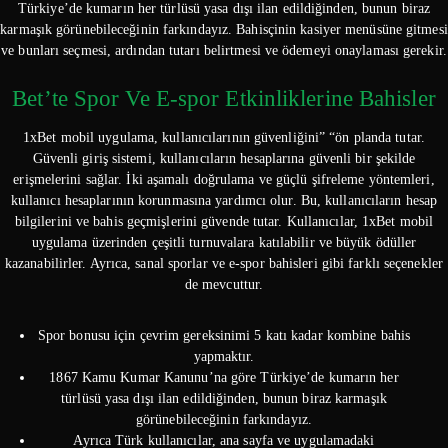
Türkiye’de kumarın her türlüsü yasa dışı ilan edildiğinden, bunun biraz
karmaşık görünebileceğinin farkındayız. Bahisçinin kasiyer menüsüne gitmesi
ve bunları seçmesi, ardından tutarı belirtmesi ve ödemeyi onaylaması gerekir.
Bet’te Spor Ve E-spor Etkinliklerine Bahisler
1xBet mobil uygulama, kullanıcılarının güvenliğini” “ön planda tutar.
Güvenli giriş sistemi, kullanıcıların hesaplarına güvenli bir şekilde
erişmelerini sağlar. İki aşamalı doğrulama ve güçlü şifreleme yöntemleri,
kullanıcı hesaplarının korunmasına yardımcı olur. Bu, kullanıcıların hesap
bilgilerini ve bahis geçmişlerini güvende tutar. Kullanıcılar, 1xBet mobil
uygulama üzerinden çeşitli turnuvalara katılabilir ve büyük ödüller
kazanabilirler. Ayrıca, sanal sporlar ve e-spor bahisleri gibi farklı seçenekler
de mevcuttur.
Spor bonusu için çevrim gereksinimi 5 katı kadar kombine bahis
yapmaktır.
1867 Kamu Kumar Kanunu’na göre Türkiye’de kumarın her
türlüsü yasa dışı ilan edildiğinden, bunun biraz karmaşık
görünebileceğinin farkındayız.
Ayrıca Türk kullanıcılar, ana sayfa ve uygulamadaki