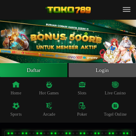
Beranda
Slot Online
Live Casino
Sportsbook
Arcade
Togel Online
Daftar
Login
Poker
Whatsapp
Home
Hot Games
Slots
Live Casino
Telegram
Sports
Arcade
Poker
Togel Online
Livechat