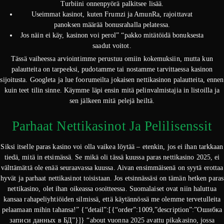
Turbiini onnenpyörä palkitsee lisää.
Useimmat kasinot, kuten Frumzi ja AmunRa, rajoittavat
panoksen määrää bonusrahalla pelatessa.
Jos näin ei käy, kasinon voi perol” “pakko mitätöidä bonuksesta
saadut voitot.
Tässä vaiheessa arviointimme perustuu omiin kokemuksiin, mutta kun
palautteita on tarpeeksi, pudotamme tai nostamme tarvittaessa kasinon
sijoitusta. Googleta ja lue foorumeilta jokaisen nettikasinon palautteita, ennen
kuin teet tilin sinne. Käymme läpi ensin mitä pelinvalmistajia in listoilla ja
sen jälkeen mitä pelejä heiltä.
Parhaat Nettikasinot Ja Pelilisenssit
Siksi itselle paras kasino voi olla vaikea löytää – etenkin, jos ei ihan tarkkaan
tiedä, mitä in etsimässä. Se mikä oli tässä kuussa paras nettikasino 2025, ei
välttämättä ole enää seuraavassa kuussa. Aivan ensimmäisenä on syytä erottaa
hyvät ja parhaat nettikasinot toisistaan. Jos etsinnässäsi on tämän hetken paras
nettikasino, olet ihan oikeassa osoitteessa. Suomalaiset ovat niin haluttua
kansaa rahapeliyhtiöiden silmissä, että käytännössä me olemme tervetulleita
pelaamaan mihin tahansa!” {“detail”:[{“order”:1009,”description”:”Ошибка
записи данных в БД”}]} “about vuonna 2025 avattu pikakasino, jossa