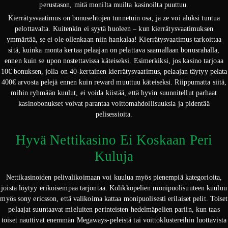
perustason, mitä monilta muilta kasinoilta puuttuu.
Kierrätysvaatimus on bonusehtojen tunnetuin osa, ja ze voi aluksi tuntua
pelottavalta. Kuitenkin ei syytä huoleen – kun kierrätysvaatimuksen
ymmärtää, se ei ole ollenkaan niin hankalaa! Kierrätysvaatimus tarkoittaa
sitä, kuinka monta kertaa pelaajan on pelattava saamallaan bonusrahalla,
ennen kuin se upon nostettavissa käteiseksi. Esimerkiksi, jos kasino tarjoaa
10€ bonuksen, jolla on 40-kertainen kierrätysvaatimus, pelaajan täytyy pelata
400€ arvosta pelejä ennen kuin reward muuttuu käteiseksi. Riippumatta siitä,
mihin ryhmään kuulut, ei voida kiistää, että hyvin suunnitellut parhaat
kasinobonukset voivat parantaa voittomahdollisuuksia ja pidentää
pelisessioita.
Hyvä Nettikasino Ei Koskaan Peri
Kuluja
Nettikasinoiden pelivalikoimaan voi kuulua myös pienempiä kategorioita,
joista löytyy erikoisempaa tarjontaa. Kolikkopelien monipuolisuuteen kuuluu
myös sony ericsson, että valikoima kattaa monipuolisesti erilaiset pelit. Toiset
pelaajat suuntaavat mieluiten perinteisten hedelmäpelien pariin, kun taas
toiset nauttivat enemmän Megaways-peleistä tai voittoklustereihin luottavista