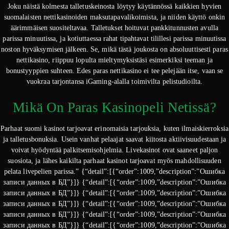
Joku näistä kolmesta talletuskeinosta löytyy käytännössä kaikkien hyvien
suomalaisten nettikasinoiden maksutapavalikoimista, ja niiden käyttö onkin
äärimmäisen suositeltavaa. Talletukset hoituvat pankkitunnusten avulla
parissa minuutissa, ja kotiuttaessa rahat tipahtavat tilillesi parissa minuutissa
noston hyväksymisen jälkeen. Se, mikä tästä joukosta on absoluuttisesti paras
nettikasino, riippuu lopulta mieltymyksistäsi esimerkiksi teeman ja
bonustyyppien suhteen. Edes paras nettikasino ei tee pelejään itse, vaan se
vuokraa tarjontansa iGaming-alalla toimivilta pelistudioilta.
Mikä On Paras Kasinopeli Netissä?
Parhaat suomi kasinot tarjoavat erinomaisia tarjouksia, kuten ilmaiskierroksia
ja talletusbonuksia. Usein vanhat pelaajat saavat kiitosta aktiivisuudestaan ja
voivat hyödyntää palkitsemisohjelmia. Livekasinot ovat saaneet paljon
suosiota, ja lähes kaikilta parhaat kasinot tarjoavat myös mahdollisuuden
pelata livepelien parissa.” {“detail”:[{“order”:1009,”description”:”Ошибка
записи данных в БД”}]} {“detail”:[{“order”:1009,”description”:”Ошибка
записи данных в БД”}]} {“detail”:[{“order”:1009,”description”:”Ошибка
записи данных в БД”}]} {“detail”:[{“order”:1009,”description”:”Ошибка
записи данных в БД”}]} {“detail”:[{“order”:1009,”description”:”Ошибка
записи данных в БД”}]} {“detail”:[{“order”:1009,”description”:”Ошибка