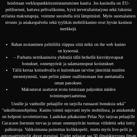
hoidetaan verkkopankkitunnistautumisen kautta. Jos kasinolla on EU-
pelilisenssi, kattava pelivalikoima, hyvä tervetuliaistarjous sekä lukuisia
erilaisia maksutapoja, voimme suositella sitä lämpimästi. Myös suomalainen
sivusto ja asiakaspalvelu sekä tyylikäs mobiilikasino ovat hyvän kasinon
merkkejä.
Rahan nostaminen pelitililtä riippuu siitä mikä on the web kasino
on kyseessä.
– Parhaita nettikasinoita yhdistää tällä hetkellä kierrätysvapaat
bonukset, onnenpyörät ja salamannopeat kotiutukset.
Tällä kertaa kotisohvalla ei kuitenkaan tarvitse jännittää muiden
menestymistä, vaan peliin pääsee osallistumaan itse asettamalla
oman panoksen.
Maksutavat saattavat erota toisistaan paljonkin näiden
toimintaperiaatteissa.
Uusille ja vanhoille pelaajille on tarjolla runsaasti bonuksia sekä”
“uskollisuusohjelma. Kasino toimii sujuvasti myös mobiilissa, ja asiakastuki
on helposti tavoitettavissa. Laadukas pikakasino Pelaa Nyt tarjoaa pelaajille
Curacaon lisenssin turvaa ja oman onnenpyörän tuomaa viihdettä sekä tietty
palkintoja. Valikoimassa painottuu kolikkopelit, mutta myös live-pelit ja
automaattipöydät about messissä. Uudet pelaajat saa 50 ilmaiskierrosta ilman