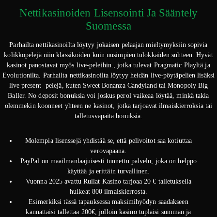
Nettikasinoiden Lisensointi Ja Sääntely
Suomessa
Parhailta nettikasinoilta löytyy jokaisen pelaajan mieltymyksiin sopivia
kolikkopelejä niin klassikoiden kuin uusimpien tulokkaiden suhteen. Hyvät
kasinot panostavat myös live-peleihin., jotka tulevat Pragmatic Playltä ja
Evolutionilta. Parhailta nettikasinoilta löytyy heidän live-pöytäpelien lisäksi
live present -pelejä, kuten Sweet Bonanza Candyland tai Monopoly Big
Baller. No deposit bonuksia voi joskus perol vaikeaa löytää, minkä takia
olemmekin koonneet yhteen ne kasinot, jotka tarjoavat ilmaiskierroksia tai
talletusvapaita bonuksia.
Molempia lisenssejä yhdistää se, että pelivoitot saa kotiuttaa
verovapaana.
PayPal on maailmanlaajuisesti tunnettu palvelu, joka on helppo
käyttää ja erittäin turvallinen.
Vuonna 2025 avattu Rullat Kasino tarjoaa 20 € talletuksella
huikeat 800 ilmaiskierrosta.
Esimerkiksi tässä tapauksessa maksimihyödyn saadakseen
kannattaisi tallettaa 200€, jolloin kasino tuplaisi summan ja