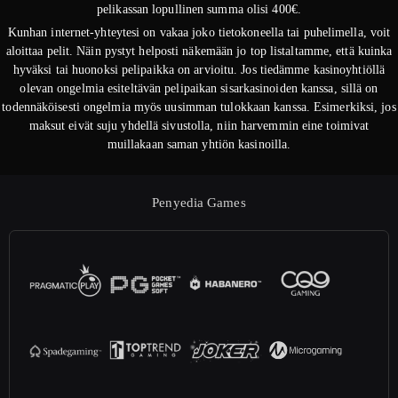
pelikassan lopullinen summa olisi 400€.
Kunhan internet-yhteytesi on vakaa joko tietokoneella tai puhelimella, voit
aloittaa pelit. Näin pystyt helposti näkemään jo top listaltamme, että kuinka
hyväksi tai huonoksi pelipaikka on arvioitu. Jos tiedämme kasinoyhtiöllä
olevan ongelmia esiteltävän pelipaikan sisarkasinoiden kanssa, sillä on
todennäköisesti ongelmia myös uusimman tulokkaan kanssa. Esimerkiksi, jos
maksut eivät suju yhdellä sivustolla, niin harvemmin eine toimivat
muillakaan saman yhtiön kasinoilla.
Penyedia Games