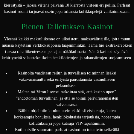
kierrätystä – jaossa viitenä päivänä 10 kierrosta viiteen eri peliin. Parhaat
kasinot suomi tarjoavat usein jopa tuhansia kolikkopelejä valikoimissaan.
Pienen Talletuksen Kasinot
Yleensä kaikki maksuliikenne on ulkoistettu maksuvälittäjille, joita muun
muassa käytetään verkkokaupoissa laajemminkin. Tämä luo ekstrakerroksen
turvaa rahaliikenteeseen pelaajan näkökulmasta. Nämä kasinot käyttävät
kehittyneitä salaustekniikoita henkilötietojen ja rahansiirtojen suojaamiseen.
Kasinolta vaaditaan reilun ja turvallisen toiminnan lisäksi
vakavaraisuutta sekä erityistä panostamista vastuulliseen
pelaamiseen.
Maltan tai Viron lisenssi tarkoittaa sitä, että kasino upon”
“ehdottoman turvallinen, ja että se toimii peliviranomaisten
valvonnassa.
Näihin ohjelmiin kuuluu usein eksklusiivisia etuja, kuten
korkeampia bonuksia, henkilökohtaisia tarjouksia, nopeampia
kotiutuksia ja jopa kutsuja VIP-tapahtumiin.
Kotimaisille suunnatut parhaat casinot on toteutettu selkeällä