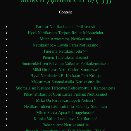
Content
Parhaat Nettikasinot Ja Pelilisenssit
Hyvä Nettikasino Tarjoaa Reilut Maksuehdot
Miten Arvioimme Nettikasinot
Nettikasinot – Löydä Paras Nettikasino
Tuoreita Nettikasinoita >>
Pienen Talletuksen Kasinot
Suomenkielisen Palvelun Vaikutus Pelikokemukseen
Mikä On Paras Netti Casino Suomessa?
Hyvä Nettikasino Ei Koskaan Peri Kuluja
Maksutavat Suomalaisilla Nettikasinoilla
Suomalaiset Kasinot Tarjoavat Kohdennettuja Kampanjoita
Pika-nettikasinot Com Listaa Parhaat Nettikasinot
Mikä On Paras Kasinopeli Netissä?
Nettikasinoiden Lisensointi Ja Sääntely Suomessa
Miten Saada Apua Peliongelmaan?
Kuinka Valita Luotettava Nettikasino?
Rahansiirrot Nettikasinoilla