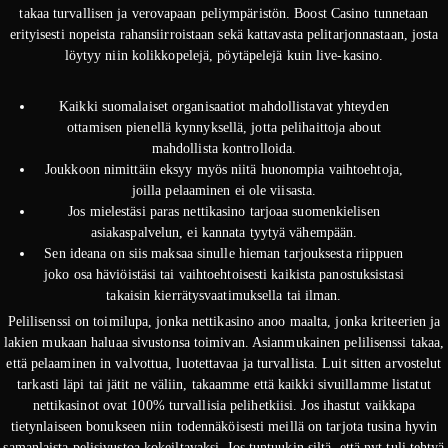
takaa turvallisen ja verovapaan peliympäristön. Boost Casino tunnetaan
erityisesti nopeista rahansiirroistaan sekä kattavasta pelitarjonnastaan, josta
löytyy niin kolikkopelejä, pöytäpelejä kuin live-kasino.
Kaikki suomalaiset organisaatiot mahdollistavat yhteyden
ottamisen pienellä kynnyksellä, jotta pelihaittoja about
mahdollista kontrolloida.
Joukkoon nimittäin eksyy myös niitä huonompia vaihtoehtoja,
joilla pelaaminen ei ole viisasta.
Jos mielestäsi paras nettikasino tarjoaa suomenkielisen
asiakaspalvelun, ei kannata tyytyä vähempään.
Sen ideana on siis maksaa sinulle hieman tarjouksesta riippuen
joko osa häviöistäsi tai vaihtoehtoisesti kaikista panostuksistasi
takaisin kierrätysvaatimuksella tai ilman.
Pelilisenssi on toimilupa, jonka nettikasino anoo maalta, jonka kriteerien ja
lakien mukaan haluaa sivustonsa toimivan. Asianmukainen pelilisenssi takaa,
että pelaaminen in valvottua, luotettavaa ja turvallista. Luit sitten arvostelut
tarkasti läpi tai jätit ne väliin, takaamme että kaikki sivuillamme listatut
nettikasinot ovat 100% turvallisia pelihetkiisi. Jos ihastut vaikkapa
tietynlaiseen bonukseen niin todennäköisesti meillä on tarjota tusina hyvin
samanlaista pelisivustoa kokeiltavaksi. Jos tuntuukin siltä, että nyt tuli tehtyä