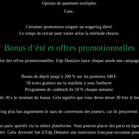
Options de paiement multiples.
Cons :
Certaines promotions exigent un wagering élevé.
Le temps de retrait peut varier selon la méthode choisie.
Bonus d’été et offres promotionnelles
ofiter des offres promotionnelles. Edp Dentaire lance chaque année une camp
Bonus de dépôt jusqu’à 200 % sur les premiers 100 €.
50 tours gratuits sur la machine à sous
Sunburst
.
Programme de cashback de 10 % chaque semaine.
e 30 x le montant du bonus. Cela signifie que vous devez miser 30 fois le bon
g plus bas augmentent le taux de conversion des joueurs, car ils perçoivent p
paris sportifs via la même plateforme. Vous pouvez placer des paris en ligne s
é. Cette diversité fait d’Edp Dentaire une institution française reconnue pou