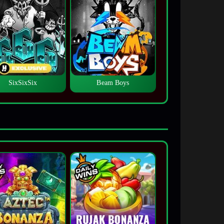
SixSixSix
Beam Boys