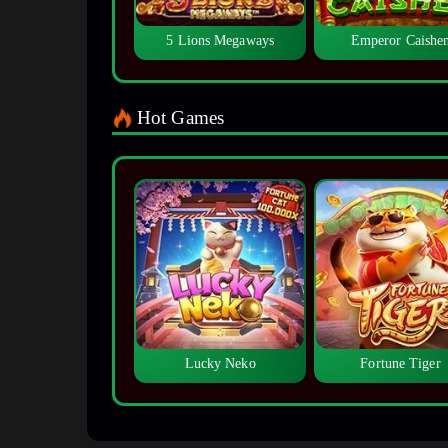
5 Lions Megaways
Emperor Caishe
Hot Games
Lucky Neko
Fortune Tiger