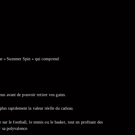
agne « Summer Spin » qui comprend :
us avant de pouvoir retirer vos gains.
lus rapidement la valeur réelle du cadeau.
ur le football, le tennis ou le basket, tout en profitant des
r sa polyvalence.