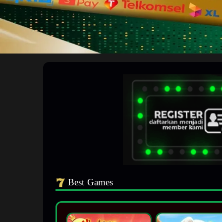
Best Games