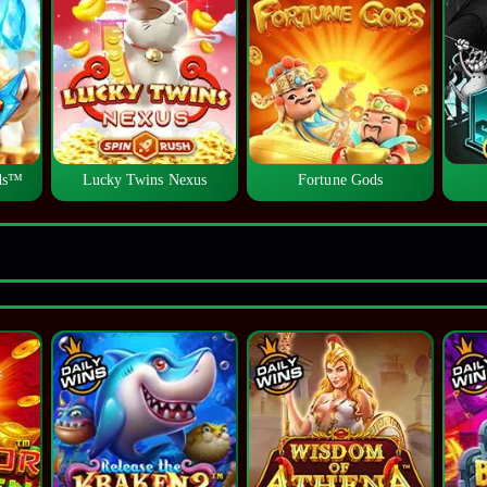
lds™
Lucky Twins Nexus
Fortune Gods