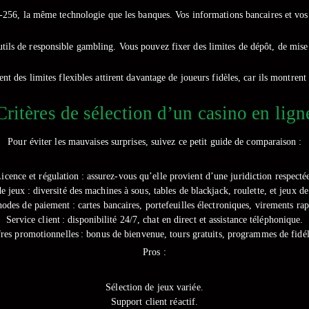
256, la même technologie que les banques. Vos informations bancaires et vos id
utils de responsible gambling. Vous pouvez fixer des limites de dépôt, de mise
ent des limites flexibles attirent davantage de joueurs fidèles, car ils montrent
Critères de sélection d’un casino en lign
Pour éviter les mauvaises surprises, suivez ce petit guide de comparaison :
icence et régulation : assurez‑vous qu’elle provient d’une juridiction respecté
e jeux : diversité des machines à sous, tables de blackjack, roulette, et jeux de 
odes de paiement : cartes bancaires, portefeuilles électroniques, virements rap
Service client : disponibilité 24/7, chat en direct et assistance téléphonique.
res promotionnelles : bonus de bienvenue, tours gratuits, programmes de fidél
Pros :
Sélection de jeux variée.
Support client réactif.