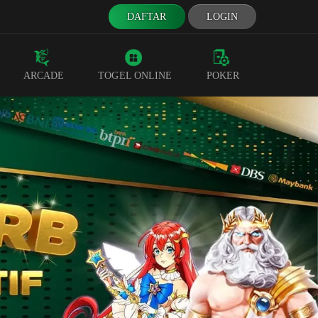
DAFTAR
LOGIN
ARCADE
TOGEL ONLINE
POKER