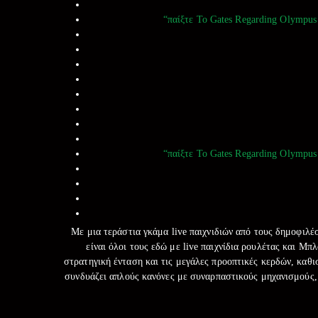
“παίξτε Το Gates Regarding Olympu
“παίξτε Το Gates Regarding Olympu
Με μια τεράστια γκάμα live παιχνιδιών από τους δημοφιλέ
είναι όλοι τους εδώ με live παιχνίδια ρουλέτας και Μπ
στρατηγική ένταση και τις μεγάλες προοπτικές κερδών, καθισ
συνδυάζει απλούς κανόνες με συναρπαστικούς μηχανισμούς, 