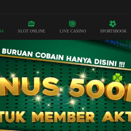
DA
SLOT ONLINE
LIVE CASINO
SPORTSBOOK