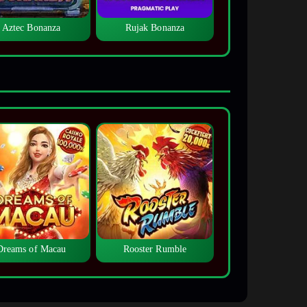
Aztec Bonanza
Rujak Bonanza
Dreams of Macau
Rooster Rumble