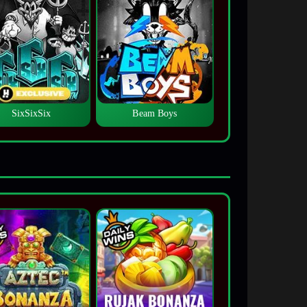
SixSixSix
Beam Boys