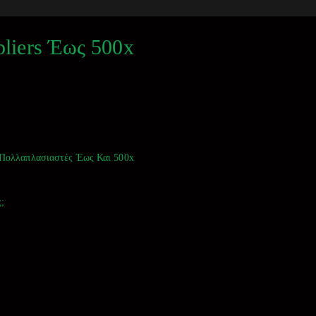
pliers Έως 500x
 Πολλαπλασιαστές Έως Και 500x
ς;