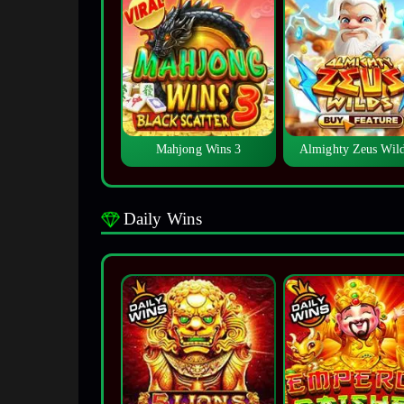
Mahjong Wins 3
Almighty Zeus Wi
Daily Wins