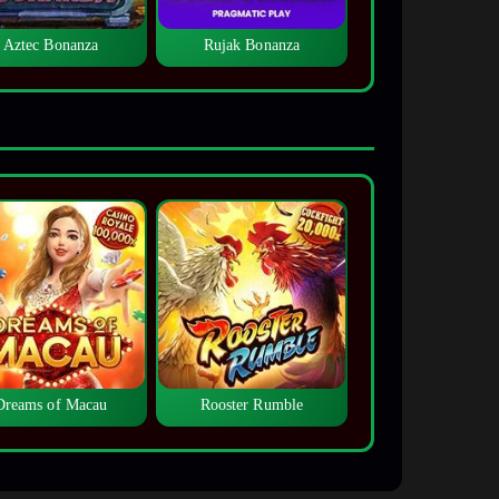
Aztec Bonanza
Rujak Bonanza
Dreams of Macau
Rooster Rumble