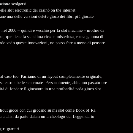
azione svolgersi.
lle slot electronic dei casinò on the internet.
ne una delle versioni delete gioco dei libri più giocate
o nel 2006 – quindi è vecchio per la slot machine – mother da
lot, que tiene la sua clima ricca e misteriosa, e una gamma di
ando vedo queste innovazioni, no posso fare a meno di pensare
 al caso tuo. Parliamo di un layout completamente originale,
à su entrambe le schermate. Personalmente, abbiamo passato ore
ità di fondere il giocatore in una profondità pada gioco slot
ughout gioco con cui giocano su mi slot come Book of Ra.
cosa analisi da parte dalam un archeologo del Leggendario
iri gratuiti.