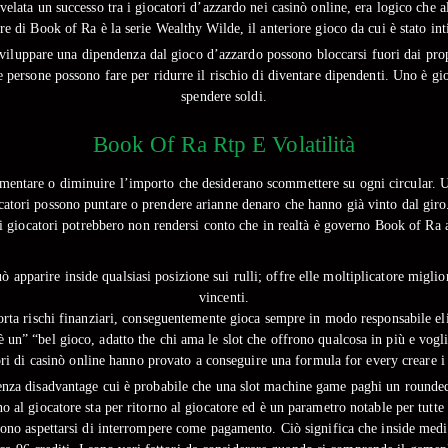
velata un successo tra i giocatori d’azzardo nei casinò online, era logico che al
 di Book of Ra è la serie Wealthy Wilde, il anteriore gioco da cui è stato int
 sviluppare una dipendenza dal gioco d’azzardo possono bloccarsi fuori dai pro
persone possono fare per ridurre il rischio di diventare dipendenti. Uno è gio
spendere soldi.
Book Of Ra Rtp E Volatilità
mentare o diminuire l’importo che desiderano scommettere su ogni circular. Un
ocatori possono puntare o prendere arianne denaro che hanno già vinto dal giro
i giocatori potrebbero non rendersi conto che in realtà è governo Book of Ra 
ò apparire inside qualsiasi posizione sui rulli; offre elle moltiplicatore migl
vincenti.
rta rischi finanziari, conseguentemente gioca sempre in modo responsabile elizab
è un” “bel gioco, adatto the chi ama le slot che offrono qualcosa in più e vo
ori di casinò online hanno provato a conseguire una formula for every creare i 
quenza disadvantage cui è probabile che una slot machine game paghi un rounded 
 al giocatore sta per ritorno al giocatore ed è un parametro notable per tutte l
no aspettarsi di interrompere come pagamento. Ciò significa che inside media, 