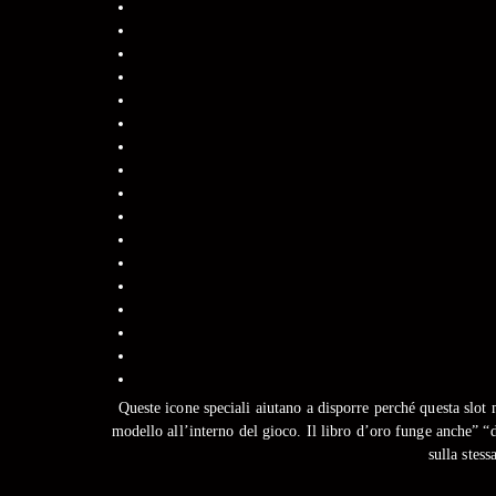
Queste icone speciali aiutano a disporre perché questa slot 
modello all’interno del gioco. Il libro d’oro funge anche” “
sulla stes