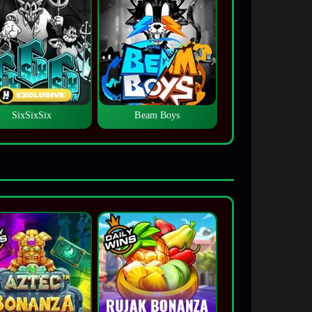
SixSixSix
Beam Boys