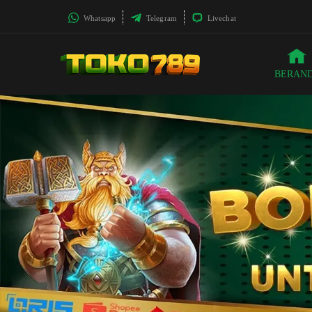
Whatsapp
Telegram
Livechat
BERAN