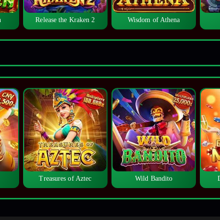
n
Release the Kraken 2
Wisdom of Athena
Treasures of Aztec
Wild Bandito