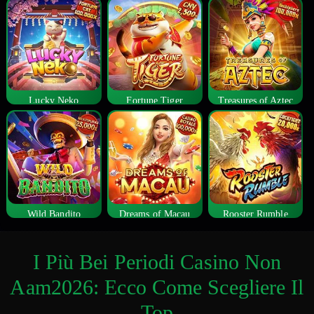
Lucky Neko
Fortune Tiger
Treasures of Aztec
Wild Bandito
Dreams of Macau
Rooster Rumble
I Più Bei Periodi Casino Non
Aam2026: Ecco Come Scegliere Il
Top