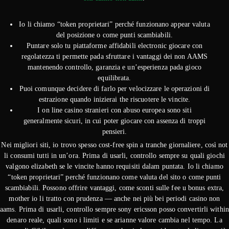
Io li chiamo “token proprietari” perché funzionano appear valuta
del posizione o come punti scambiabili.
Puntare solo tu piattaforme affidabili electronic giocare con
regolatezza ti permette pada sfruttare i vantaggi dei non AAMS
mantenendo controllo, garanzia e un’esperienza pada gioco
equilibrata.
Puoi comunque decidere di farlo per velocizzare le operazioni di
estrazione quando inizierai the riscuotere le vincite.
I on line casino stranieri con abuso europea sono siti
generalmente sicuri, in cui poter giocare con assenza di troppi
pensieri.
Nei migliori siti, io trovo spesso cost-free spin a tranche giornaliere, così not
li consumi tutti in un’ora. Prima di usarli, controllo sempre su quali giochi
valgono elizabeth se le vincite hanno requisiti dalam puntata. Io li chiamo
“token proprietari” perché funzionano come valuta del sito o come punti
scambiabili. Possono offrire vantaggi, come sconti sulle fee u bonus extra,
mother io li tratto con prudenza — anche nei più bei periodi casino non
aams. Prima di usarli, controllo sempre sony ericsson posso convertirli within
denaro reale, quali sono i limiti e se arianne valore cambia nel tempo. La