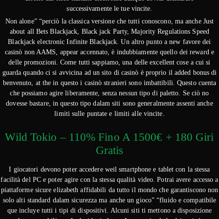
successivamente le tue vincite.
Non alone” “perciò la classica versione che tutti conoscono, ma anche Just
about all Bets Blackjack, Black jack Party, Majority Regulations Speed
Blackjack electronic Infinite Blackjack. Un altro punto a new favore dei
casinò non AAMS, appear accennato, è indubbiamente quello dei reward e
delle promozioni. Come tutti sappiamo, una delle excellent cose a cui si
guarda quando ci si avvicina ad un sito di casinò è proprio il added bonus di
benvenuto, at the in questo i casinò stranieri sono imbattibili. Questo cuenta
che possiamo agire liberamente, senza nessun tipo di paletto. Se ciò no
dovesse bastare, in questo tipo dalam siti sono generalmente assenti anche
limiti sulle puntate e limiti alle vincite.
Wild Tokio – 110% Fino A 1500€ + 180 Giri
Gratis
I giocatori devono poter accedere weil smartphone e tablet con la stessa
facilità del PC e poter agire con la stessa qualità video. Potrai avere accesso a
piattaforme sicure elizabeth affidabili da tutto il mondo che garantiscono non
solo alti standard dalam sicurezza ma anche un gioco” “fluido e compatibile
que incluye tutti i tipi di dispositivi. Alcuni siti ti mettono a disposizione