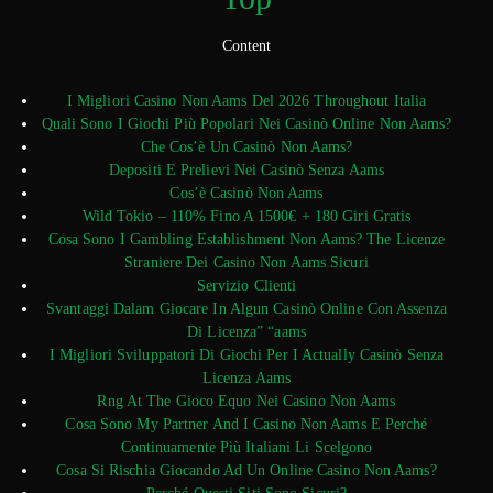
Content
I Migliori Casino Non Aams Del 2026 Throughout Italia
Quali Sono I Giochi Più Popolari Nei Casinò Online Non Aams?
Che Cos’è Un Casinò Non Aams?
Depositi E Prelievi Nei Casinò Senza Aams
Cos’è Casinò Non Aams
Wild Tokio – 110% Fino A 1500€ + 180 Giri Gratis
Cosa Sono I Gambling Establishment Non Aams? The Licenze
Straniere Dei Casino Non Aams Sicuri
Servizio Clienti
Svantaggi Dalam Giocare In Algun Casinò Online Con Assenza
Di Licenza” “aams
I Migliori Sviluppatori Di Giochi Per I Actually Casinò Senza
Licenza Aams
Rng At The Gioco Equo Nei Casino Non Aams
Cosa Sono My Partner And I Casino Non Aams E Perché
Continuamente Più Italiani Li Scelgono
Cosa Si Rischia Giocando Ad Un Online Casino Non Aams?