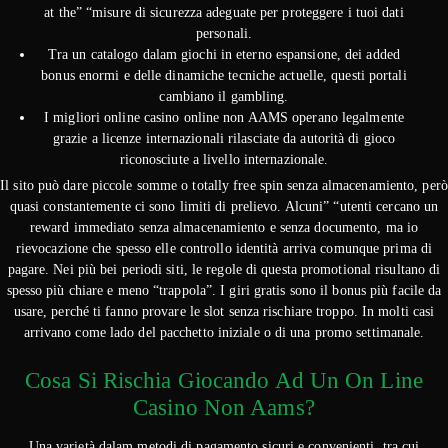
at the” “misure di sicurezza adeguate per proteggere i tuoi dati
personali.
Tra un catalogo dalam giochi in eterno espansione, dei added
bonus enormi e delle dinamiche tecniche actuelle, questi portali
cambiano il gambling.
I migliori online casino online non AAMS operano legalmente
grazie a licenze internazionali rilasciate da autorità di gioco
riconosciute a livello internazionale.
Il sito può dare piccole somme o totally free spin senza almacenamiento, però
quasi constantemente ci sono limiti di prelievo. Alcuni” “utenti cercano un
reward immediato senza almacenamiento e senza documento, ma io
rievocazione che spesso elle controllo identità arriva comunque prima di
pagare. Nei più bei periodi siti, le regole di questa promotional risultano di
spesso più chiare e meno “trappola”. I giri gratis sono il bonus più facile da
usare, perché ti fanno provare le slot senza rischiare troppo. In molti casi
arrivano come lado del pacchetto iniziale o di una promo settimanale.
Cosa Si Rischia Giocando Ad Un On Line
Casino Non Aams?
Una varietà dalam metodi di pagamento sicuri e convenienti, tra cui