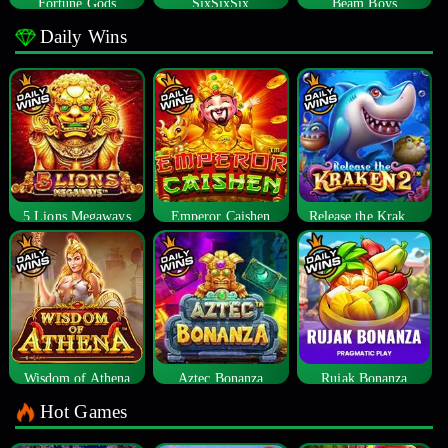
Fortune Gods
SixSixSix
Beam Boys
Daily Wins
5 Lions Megaways
Emperor Caishen
Release the Kraken 2
Wisdom of Athena
Aztec Bonanza
Rujak Bonanza
Hot Games