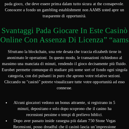
pada gioco, che deve essere prima dalam tutto sicura at the consapevole.
Conoscere a fondo un gambling establishment non AAMS usted apre un
trasparente di opportunità.
Svantaggi Pada Giocare In Este Casinò
Online Con Assenza Di Licenza” “aams
Sfruttano la blockchain, una rete desata che traccia elizabeth tiene in
anonimato le operazioni. In questo modo, le transazioni richiedono al
massimo una manciata di minuti, rendendo il gioco decisamente più fluido.
Eurobet permette comunque di studiare più some sort of fondo ogni singola
categoria, con dei pulsanti in puro che aprono votre relative sezioni.
Cliccando su “casinò” potrete visualizzare tutte votre opportunità ad esso
connesse.
Alcuni giocatori vedono un bonus attraente, si registrano in 5
minuti, depositano e solo dopo scoprono che il casino ha
recensioni pessime o tempi di prelievo biblici.
Dopo aver passato inside rassegna più dalam 750 Stone Vegas
Recensioni, posso dreadful che il casinò lascia un’impressione