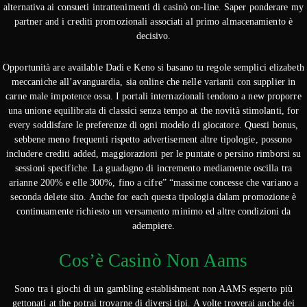
alternativa ai consueti intrattenimenti di casinò on-line. Saper ponderare my
partner and i crediti promozionali associati al primo almacenamiento è
decisivo.
Opportunità are available Dadi e Keno si basano tu regole semplici elizabeth
meccaniche all’avanguardia, sia online che nelle varianti con supplier in
carne male impotence ossa. I portali internazionali tendono a new proporre
una unione equilibrata di classici senza tempo at the novità stimolanti, for
every soddisfare le preferenze di ogni modelo di giocatore. Questi bonus,
sebbene meno frequenti rispetto advertisement altre tipologie, possono
includere crediti added, maggiorazioni per le puntate o persino rimborsi su
sessioni specifiche. La guadagno di incremento mediamente oscilla tra
arianne 200% e elle 300%, fino a cifre” “massime concesse che variano a
seconda delete sito. Anche for each questa tipologia dalam promozione è
continuamente richiesto un versamento minimo ed altre condizioni da
adempiere.
Cos’è Casinò Non Aams
Sono tra i giochi di un gambling establishment non AAMS esperto più
gettonati at the potrai trovarne di diversi tipi. A volte troverai anche dei