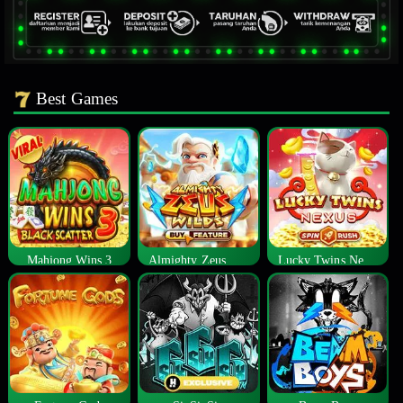
Best Games
Mahjong Wins 3
Almighty Zeus Wilds™
Lucky Twins Nexus