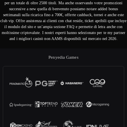
per un totale di oltre 2500 titoli. Ma anche osservando votre promozioni
successive a new quella di benvenuto possiamo notare added bonus
settimanali sulla ricarica fino a 700€, offerte cashback, tornei e anche este
club vip. Offre assistenza ai clienti con chat reside, ticket apribili que incluye
il modulo del sito e un’ampia sezione FAQ e permette di letra anche con
moltissime criptovalute. I nostri esperti hanno selezionato per te my partner
and i migliori casinò non AAMS disponibili sul mercato nel 2026.
Penyedia Games