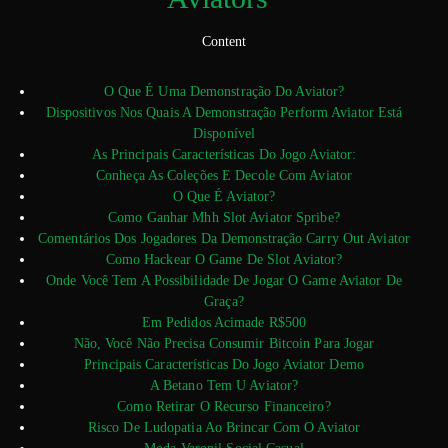
Content
O Que É Uma Demonstração Do Aviator?
Dispositivos Nos Quais A Demonstração Perform Aviator Está
Disponível
As Principais Características Do Jogo Aviator:
Conheça As Coleções E Decole Com Aviator
O Que É Aviator?
Como Ganhar Mhh Slot Aviator Spribe?
Comentários Dos Jogadores Da Demonstração Carry Out Aviator
Como Hackear O Game De Slot Aviator?
Onde Você Tem A Possibilidade De Jogar O Game Aviator De
Graça?
Em Pedidos Acimade R$500
Não, Você Não Precisa Consumir Bitcoin Para Jogar
Principais Características Do Jogo Aviator Demo
A Betano Tem U Aviator?
Como Retirar O Recurso Financeiro?
Risco De Ludopatia Ao Brincar Com O Aviator