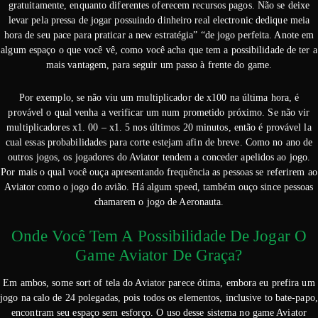
gratuitamente, enquanto diferentes oferecem recursos pagos. Não se deixe
levar pela pressa de jogar possuindo dinheiro real electronic dedique meia
hora de seu pace para praticar a new estratégia” “de jogo perfeita. Anote em
algum espaço o que você vê, como você acha que tem a possibilidade de ter a
mais vantagem, para seguir um passo à frente do game.
Por exemplo, se não viu um multiplicador de x100 na última hora, é
provável o qual venha a verificar um num prometido próximo. Se não vir
multiplicadores x1. 00 – x1. 5 nos últimos 20 minutos, então é provável la
cual essas probabilidades para corte estejam afin de breve. Como no ano de
outros jogos, os jogadores do Aviator tendem a conceder apelidos ao jogo.
Por mais o qual você ouça apresentando frequência as pessoas se referirem ao
Aviator como o jogo do avião. Há algum speed, também ouço since pessoas
chamarem o jogo de Aeronauta.
Onde Você Tem A Possibilidade De Jogar O
Game Aviator De Graça?
Em ambos, some sort of tela do Aviator parece ótima, embora eu prefira um
jogo na calo de 24 polegadas, pois todos os elementos, inclusive to bate-papo,
encontram seu espaço sem esforço. O uso desse sistema no game Aviator