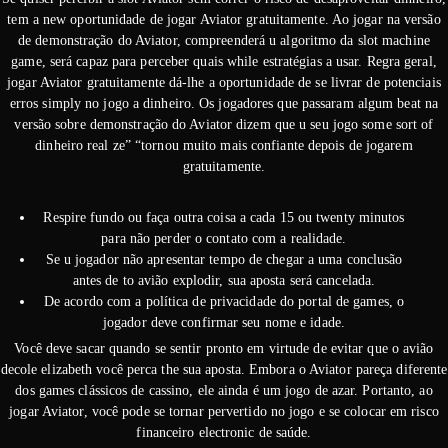
tem a new oportunidade de jogar Aviator gratuitamente. Ao jogar na versão
de demonstração do Aviator, compreenderá u algoritmo da slot machine
game, será capaz para perceber quais while estratégias a usar. Regra geral,
jogar Aviator gratuitamente dá-lhe a oportunidade de se livrar de potenciais
erros simply no jogo a dinheiro. Os jogadores que passaram algum beat na
versão sobre demonstração do Aviator dizem que u seu jogo some sort of
dinheiro real ze” “tornou muito mais confiante depois de jogarem
gratuitamente.
Respire fundo ou faça outra coisa a cada 15 ou twenty minutos
para não perder o contato com a realidade.
Se u jogador não apresentar tempo de chegar a uma conclusão
antes de to avião explodir, sua aposta será cancelada.
De acordo com a política de privacidade do portal de games, o
jogador deve confirmar seu nome e idade.
Você deve sacar quando se sentir pronto em virtude de evitar que o avião
decole elizabeth você perca the sua aposta. Embora o Aviator pareça diferente
dos games clássicos de cassino, ele ainda é um jogo de azar. Portanto, ao
jogar Aviator, você pode se tornar pervertido no jogo e se colocar em risco
financeiro electronic de saúde.