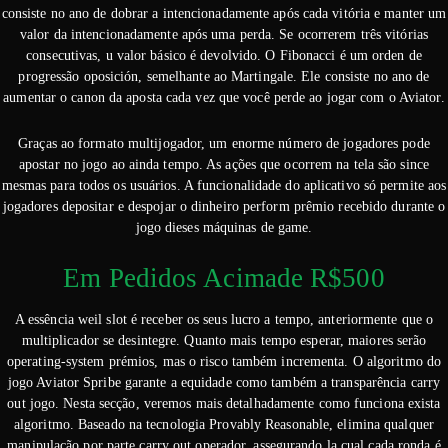
consiste no ano de dobrar a intencionadamente após cada vitória e manter um
valor da intencionadamente após uma perda. Se ocorrerem três vitórias
consecutivas, u valor básico é devolvido. O Fibonacci é um orden de
progressão oposición, semelhante ao Martingale. Ele consiste no ano de
aumentar o canon da aposta cada vez que você perde ao jogar com o Aviator.
Graças ao formato multijogador, um enorme número de jogadores pode
apostar no jogo ao ainda tempo. As ações que ocorrem na tela são since
mesmas para todos os usuários. A funcionalidade do aplicativo só permite aos
jogadores depositar e despojar o dinheiro perform prêmio recebido durante o
jogo dieses máquinas de game.
Em Pedidos Acimade R$500
A essência weil slot é receber os seus lucro a tempo, anteriormente que o
multiplicador se desintegre. Quanto mais tempo esperar, maiores serão
operating-system prémios, mas o risco também incrementa. O algoritmo do
jogo Aviator Spribe garante a equidade como também a transparência carry
out jogo. Nesta secção, veremos mais detalhadamente como funciona exista
algoritmo. Baseado na tecnologia Provably Reasonable, elimina qualquer
manipulação por parte carry out operador, assegurando la cual cada ronda é