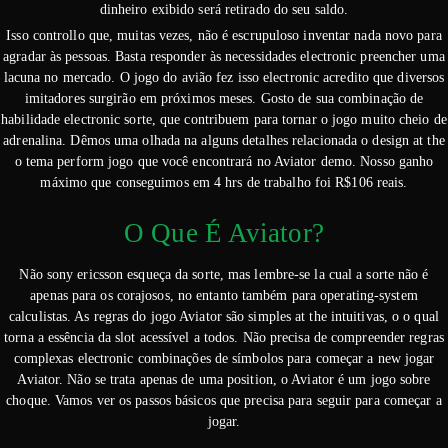
dinheiro exibido será retirado do seu saldo.
Isso controllo que, muitas vezes, não é escrupuloso inventar nada novo para
agradar às pessoas. Basta responder às necessidades electronic preencher uma
lacuna no mercado. O jogo do avião fez isso electronic acredito que diversos
imitadores surgirão em próximos meses. Gosto de sua combinação de
habilidade electronic sorte, que contribuem para tornar o jogo muito cheio de
adrenalina. Dêmos uma olhada na alguns detalhes relacionada o design at the
o tema perform jogo que você encontrará no Aviator demo. Nosso ganho
máximo que conseguimos em 4 hrs de trabalho foi R$106 reais.
O Que É Aviator?
Não sony ericsson esqueça da sorte, mas lembre-se la cual a sorte não é
apenas para os corajosos, no entanto também para operating-system
calculistas. As regras do jogo Aviator são simples at the intuitivas, o o qual
torna a essência da slot acessível a todos. Não precisa de compreender regras
complexas electronic combinações de símbolos para começar a new jogar
Aviator. Não se trata apenas de uma position, o Aviator é um jogo sobre
choque. Vamos ver os passos básicos que precisa para seguir para começar a
jogar.