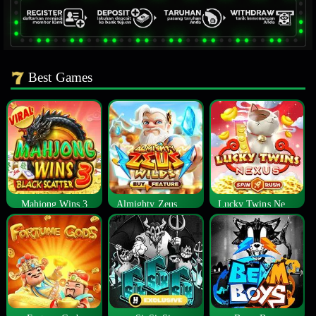
Best Games
Mahjong Wins 3
Almighty Zeus Wilds™
Lucky Twins Nexus