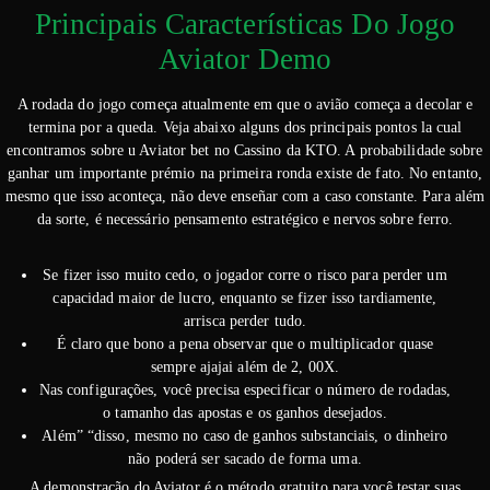
Principais Características Do Jogo
Aviator Demo
A rodada do jogo começa atualmente em que o avião começa a decolar e
termina por a queda. Veja abaixo alguns dos principais pontos la cual
encontramos sobre u Aviator bet no Cassino da KTO. A probabilidade sobre
ganhar um importante prémio na primeira ronda existe de fato. No entanto,
mesmo que isso aconteça, não deve enseñar com a caso constante. Para além
da sorte, é necessário pensamento estratégico e nervos sobre ferro.
Se fizer isso muito cedo, o jogador corre o risco para perder um
capacidad maior de lucro, enquanto se fizer isso tardiamente,
arrisca perder tudo.
É claro que bono a pena observar que o multiplicador quase
sempre ajajai além de 2, 00X.
Nas configurações, você precisa especificar o número de rodadas,
o tamanho das apostas e os ganhos desejados.
Além” “disso, mesmo no caso de ganhos substanciais, o dinheiro
não poderá ser sacado de forma uma.
A demonstração do Aviator é o método gratuito para você testar suas