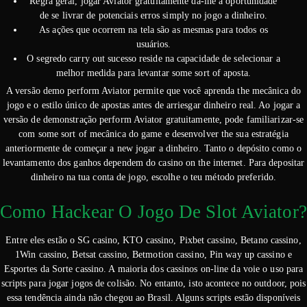
Regra geral, jogar Aviator gratuitamente dá-lhe a oportunidade
de se livrar de potenciais erros simply no jogo a dinheiro.
As ações que ocorrem na tela são as mesmas para todos os
usuários.
O segredo carry out sucesso reside na capacidade de selecionar a
melhor medida para levantar some sort of aposta.
A versão demo perform Aviator permite que você aprenda the mecânica do
jogo e o estilo único de apostas antes de arriesgar dinheiro real. Ao jogar a
versão de demonstração perform Aviator gratuitamente, pode familiarizar-se
com some sort of mecânica do game e desenvolver the sua estratégia
anteriormente de começar a new jogar a dinheiro. Tanto o depósito como o
levantamento dos ganhos dependem do casino on the internet. Para depositar
dinheiro na tua conta de jogo, escolhe o teu método preferido.
Como Hackear O Jogo De Slot Aviator?
Entre eles estão o SG casino, KTO cassino, Pixbet cassino, Betano cassino,
1Win cassino, Betsat cassino, Betmotion cassino, Pin way up cassino e
Esportes da Sorte cassino. A maioria dos cassinos on-line da voie o uso para
scripts para jogar jogos de colisão. No entanto, isto acontece no outdoor, pois
essa tendência ainda não chegou ao Brasil. Alguns scripts estão disponíveis