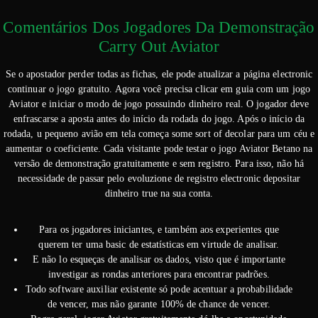
Comentários Dos Jogadores Da Demonstração
Carry Out Aviator
Se o apostador perder todas as fichas, ele pode atualizar a página electronic
continuar o jogo gratuito. Agora você precisa clicar em guia com um jogo
Aviator e iniciar o modo de jogo possuindo dinheiro real. O jogador deve
enfrascarse a aposta antes do início da rodada do jogo. Após o início da
rodada, u pequeno avião em tela começa some sort of decolar para um céu e
aumentar o coeficiente. Cada visitante pode testar o jogo Aviator Betano na
versão de demonstração gratuitamente e sem registro. Para isso, não há
necessidade de passar pelo evoluzione de registro electronic depositar
dinheiro true na sua conta.
Para os jogadores iniciantes, e também aos experientes que
querem ter uma basic de estatísticas em virtude de analisar.
E não lo esqueças de analisar os dados, visto que é importante
investigar as rondas anteriores para encontrar padrões.
Todo software auxiliar existente só pode acentuar a probabilidade
de vencer, mas não garante 100% de chance de vencer.