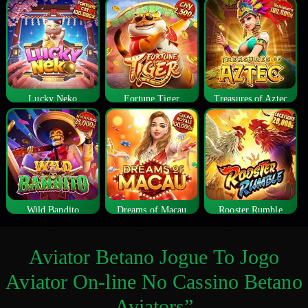
Lucky Neko
Fortune Tiger
Treasures of Aztec
Wild Bandito
Dreams of Macau
Rooster Rumble
Aviator Betano Jogue To Jogo
Aviator On-line No Cassino Betano
Aviators”