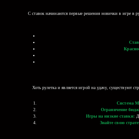
С ставок начинаются первые решения новички в игре в ру
Став
Красно
Хоть рулетка и является игрой на удачу, существуют с
Система М
Ограничение бюдж
Игры на низкие ставки:
Д
Знайте свою страт