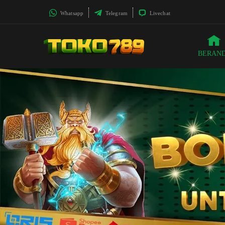
Whatsapp
Telegram
Livechat
BERAN