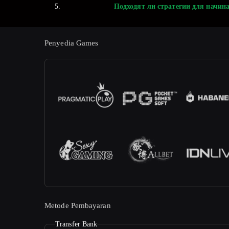
Подходят ли стратегии для начи
Penyedia Games
Metode Pembayaran
Transfer Bank