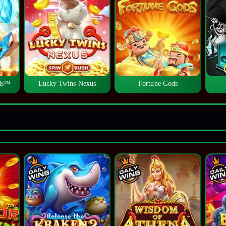
lds™
Lucky Twins Nexus
Fortune Gods