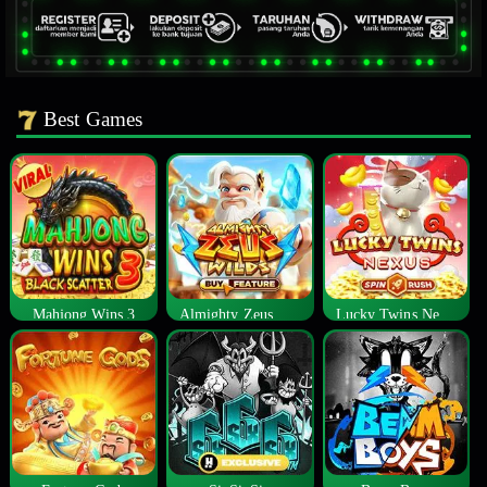
Best Games
Mahjong Wins 3
Almighty Zeus Wilds™
Lucky Twins Nexus