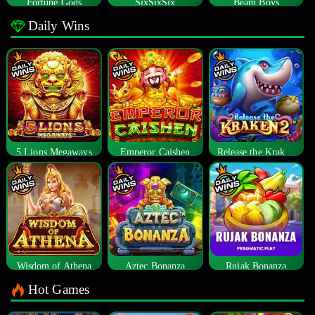
Fortune Gods
SixSixSix
Beam Boys
Daily Wins
5 Lions Megaways
Emperor Caishen
Release the Kraken 2
Wisdom of Athena
Aztec Bonanza
Rujak Bonanza
Hot Games