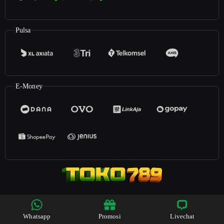
Pulsa
E-Money
©2024
Toko789
. All rights reserved | 18+
Whatsapp
Promosi
Livechat