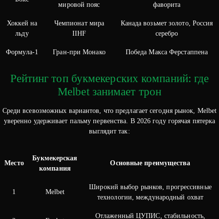
мировой пояс
фаворита
Хоккей на
Чемпионат мира
Канада возьмет золото, Россия
льду
IIHF
серебро
Формула-1
Гран-при Монако
Победа Макса Ферстаппена
Рейтинг топ букмекерских компаний: где
Melbet занимает трон
Среди всевозможных вариантов, что предлагает сегодня рынок, Melbet
уверенно удерживает пальму первенства. В 2026 году горячая пятерка
выглядит так:
Букмекерская
Место
Основные преимущества
компания
Широкий выбор рынков, прогрессивные
1
Melbet
технологии, международный охват
Отлаженный ЦУПИС, стабильность,