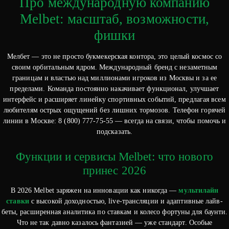
Про международную компанию
Melbet: масштаб, возможности,
фишки
Мелбет — это не просто букмекерская контора, это целый космос со
своим орбитальным ядром. Международный бренд с незаметным
границам и властью над миллионами игроков из Москвы и за ее
пределами. Команда постоянно накачивает функционал, улучшает
интерфейс и расширяет линейку спортивных событий, предлагая всем
любителям острых ощущений без лишних тормозов. Телефон горячей
линии в Москве: 8 (800) 777-75-55 — всегда на связи, чтобы помочь и
подсказать.
Функции и сервисы Melbet: что нового
принес 2026
В 2026 Melbet заряжен на инновации как никогда —
мультилайн
ставки
с высокой доходностью, live-трансляции и адаптивные лайв-
беты, расширенная аналитика по ставкам и колесо фортуны для баунти.
Что не так давно казалось фантазией — уже стандарт. Особые