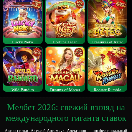
Lucky Neko
Fortune Tiger
Treasures of Aztec
Wild Bandito
Dreams of Macau
Rooster Rumble
Мелбет 2026: свежий взгляд на
международного гиганта ставок
Автор статьи:
Алексей Артемчук
. Александр — профессиональный