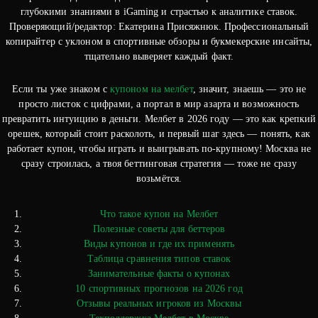
глубокими знаниями в iGaming и страстью к аналитике ставок.
Проверяющий/редактор:
Екатерина Присяжнюк
. Профессиональный
копирайтер с уклоном в спортивные обзоры и букмекерские инсайты,
тщательно выверяет каждый факт.
Если ты уже знаком с
купоном на мелбет
, значит, знаешь — это не
просто листок с цифрами, а портал в мир азарта и возможность
превратить интуицию в деньги. Мелбет в 2026 году — это как крепкий
орешек, который стоит расколоть, и первый шаг здесь — понять, как
работает купон, чтобы играть и выигрывать по-крупному! Москва не
сразу строилась, а твоя беттинговая стратегия — тоже не сразу
возьмётся.
Что такое купон на Мелбет
Полезные советы для беттеров
Виды купонов и где их применять
Таблица сравнения типов ставок
Занимательные факты о купонах
10 спортивных прогнозов на 2026 год
Отзывы реальных игроков из Москвы