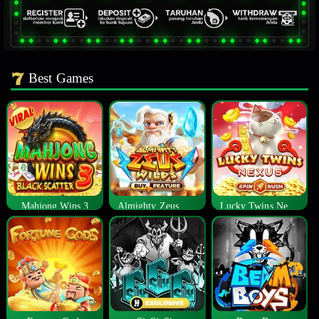
Best Games
Mahjong Wins 3
Almighty Zeus Wilds™
Lucky Twins Nexus