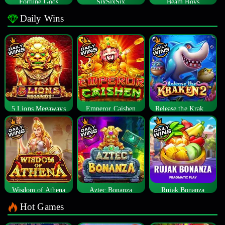
Fortune Gods
SixSixSix
Beam Boys
Daily Wins
5 Lions Megaways
Emperor Caishen
Release the Kraken 2
Wisdom of Athena
Aztec Bonanza
Rujak Bonanza
Hot Games