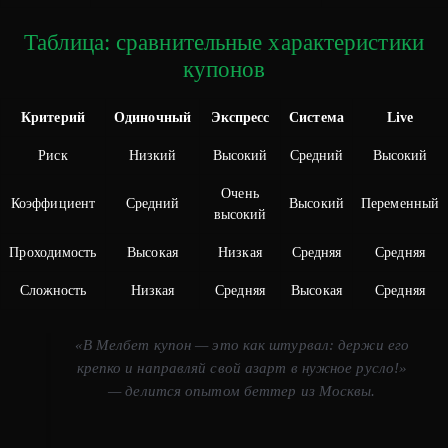
Таблица: сравнительные характеристики
купонов
Критерий
Одиночный
Экспресс
Система
Live
Риск
Низкий
Высокий
Средний
Высокий
Очень
Коэффициент
Средний
Высокий
Переменный
высокий
Проходимость
Высокая
Низкая
Средняя
Средняя
Сложность
Низкая
Средняя
Высокая
Средняя
«В Мелбет купон — это как штурвал: держи его
крепко и направляй свой азарт в нужное русло!»
— делится опытом беттер из Москвы.