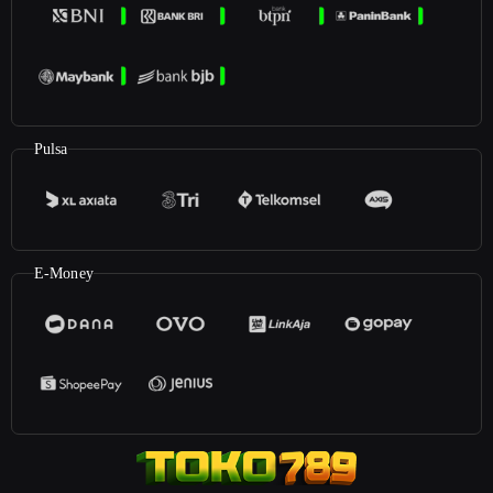
Pulsa
E-Money