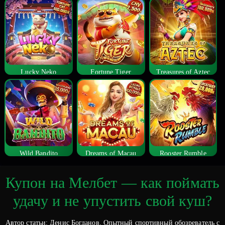
Lucky Neko
Fortune Tiger
Treasures of Aztec
Wild Bandito
Dreams of Macau
Rooster Rumble
Купон на Мелбет — как поймать
удачу и не упустить свой куш?
Автор статьи:
Денис Богданов
. Опытный спортивный обозреватель с