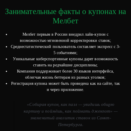
Занимательные факты о купонах на
Мелбет
Мелбет первым в России внедрил лайв-купон с
возможностью мгновенной корректировки ставок;
Среднестатистический пользователь составляет экспресс с 3-
5 событиями;
Уникальные киберспортивные купоны дарят возможность
ставить на редчайшие дисциплины;
Компания поддерживает более 30 языков интерфейса,
облегчая жизнь беттерам из разных уголков;
Регистрация купона может быть проведена как на сайте, так
и через приложение.
«Собирая купон, как пазл — увидишь общую
картину и поймёшь, как поймать джекпот» —
знаменитый аналитик ставок из Санкт-
Петербурга.