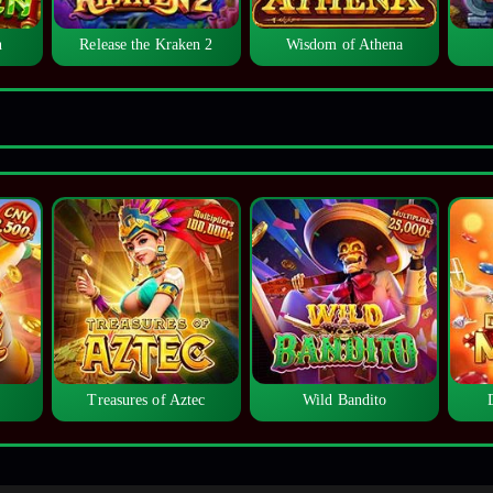
n
Release the Kraken 2
Wisdom of Athena
Treasures of Aztec
Wild Bandito