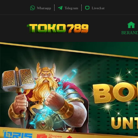
Whatsapp
Telegram
Livechat
BERAN