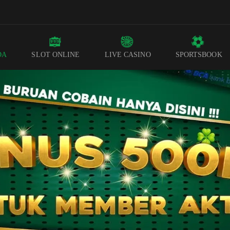
DA
SLOT ONLINE
LIVE CASINO
SPORTSBOOK