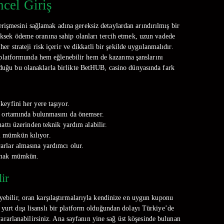
cel Giriş
rişmesini sağlamak adına gereksiz detaylardan arındırılmış bir
yüksek ödeme oranına sahip olanları tercih etmek, uzun vadede
r strateji risk içerir ve dikkatli bir şekilde uygulanmalıdır.
z platformunda hem eğlenebilir hem de kazanma şanslarını
nduğu bu olanaklarla birlikte BetHUB, casino dünyasında fark
eyfini her yere taşıyor.
un ortamında bulunmasını da önemser.
attı üzerinden teknik yardım alabilir.
nı mümkün kılıyor.
ararlar almasına yardımcı olur.
ulmak mümkün.
ir
eyebilir, oran karşılaştırmalarıyla kendinize en uygun kuponu
 yurt dışı lisanslı bir platform olduğundan dolayı Türkiye’de
yararlanabilirsiniz. Ana sayfanın yine sağ üst köşesinde bulunan