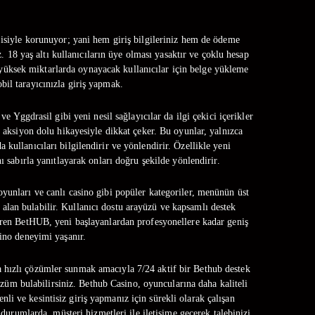
ojisiyle korunuyor; yani hem giriş bilgileriniz hem de ödeme
. 18 yaş altı kullanıcıların üye olması yasaktır ve çoklu hesap
k yüksek miktarlarda oynayacak kullanıcılar için belge yükleme
bil tarayıcınızla giriş yapmak.
Yggdrasil gibi yeni nesil sağlayıcılar da ilgi çekici içerikler
ksiyon dolu hikayesiyle dikkat çeker. Bu oyunlar, yalnızca
kullanıcıları bilgilendirir ve yönlendirir. Özellikle yeni
nı sabırla yanıtlayarak onları doğru şekilde yönlendirir.
oyunları ve canlı casino gibi popüler kategoriler, menünün üst
lan bulabilir. Kullanıcı dostu arayüzü ve kapsamlı destek
veren BetHUB, yeni başlayanlardan profesyonellere kadar geniş
sino deneyimi yaşanır.
 hızlı çözümler sunmak amacıyla 7/24 aktif bir Bethub destek
özüm bulabilirsiniz. Bethub Casino, oyuncularına daha kaliteli
li ve kesintisiz giriş yapmanız için sürekli olarak çalışan
urumlarda, müşteri hizmetleri ile iletişime geçerek talebinizi