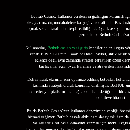
Bethub Casino, kullanıcı verilerinin gizliliğini korumak iç
detaylarınız dış müdahalelere karşı güvence altında. Kayıt işl
açmak sistem tarafından tespit edildiğinde üyelik askıya alın
gerekebilir. Bethub Casino’ya 
Kullanıcılar,
Bethub casino yeni giriş
kendilerine en uygun yönt
sunar. Play’n GO’nun “Book of Dead” oyunu, antik Mısır te
eğlence değil aynı zamanda strateji gerektiren özellikler
başlayanlar için, oyun kuralları ve stratejileri hakkınd
Dokunmatik ekranlar için optimize edilmiş butonlar, kullanıcı
kısmında stratejik olarak konumlandırılmıştır. BetHUB’un
hizmetleriyle platform, hem eğlenceli hem de öğretici bir ca
bir kitleye hitap etm
Bu da Bethub Casino’nun kullanıcı deneyimine verdiği önemi 
hizmeti sağlıyor. Bethub destek ekibi hem deneyimli hem de Tü
ve kesintisiz bir oyun deneyimi sunmak için mobil uygulama
bağlantılar sunuyor. Bu bağlantılar sayesinde oyun deneyimini