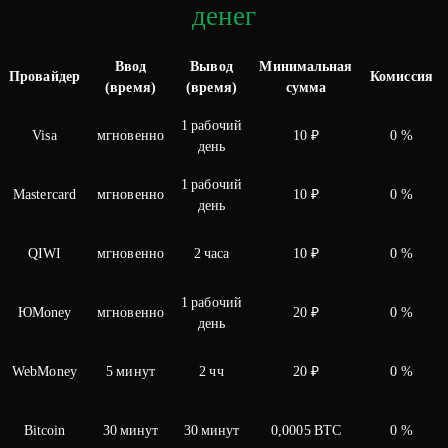
денег
Ввод
Вывод
Минимальная
Провайдер
Комиссия
(время)
(время)
сумма
1 рабочий
Visa
мгновенно
10 ₽
0 %
день
1 рабочий
Mastercard
мгновенно
10 ₽
0 %
день
QIWI
мгновенно
2 часа
10 ₽
0 %
1 рабочий
ЮMoney
мгновенно
20 ₽
0 %
день
WebMoney
5 минут
2 чч
20 ₽
0 %
Bitcoin
30 минут
30 минут
0,0005 BTC
0 %