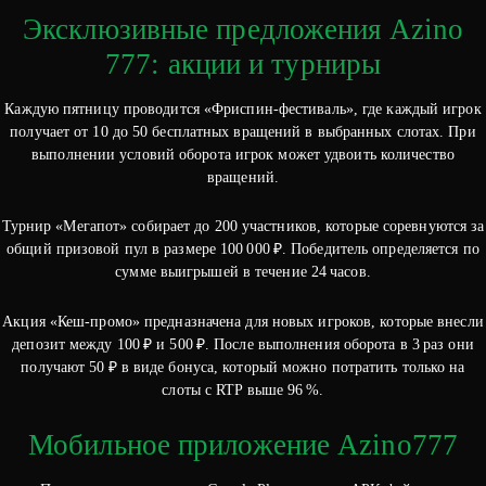
Эксклюзивные предложения Azino
777: акции и турниры
Каждую пятницу проводится «Фриспин‑фестиваль», где каждый игрок
получает от 10 до 50 бесплатных вращений в выбранных слотах. При
выполнении условий оборота игрок может удвоить количество
вращений.
Турнир «Мегапот» собирает до 200 участников, которые соревнуются за
общий призовой пул в размере 100 000 ₽. Победитель определяется по
сумме выигрышей в течение 24 часов.
Акция «Кеш‑промо» предназначена для новых игроков, которые внесли
депозит между 100 ₽ и 500 ₽. После выполнения оборота в 3 раз они
получают 50 ₽ в виде бонуса, который можно потратить только на
слоты с RTP выше 96 %.
Мобильное приложение Azino777