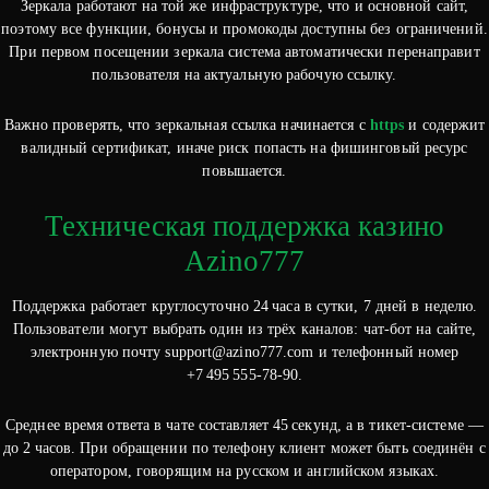
Зеркала работают на той же инфраструктуре, что и основной сайт,
поэтому все функции, бонусы и промокоды доступны без ограничений.
При первом посещении зеркала система автоматически перенаправит
пользователя на актуальную рабочую ссылку.
Важно проверять, что зеркальная ссылка начинается с
https
и содержит
валидный сертификат, иначе риск попасть на фишинговый ресурс
повышается.
Техническая поддержка казино
Azino777
Поддержка работает круглосуточно 24 часа в сутки, 7 дней в неделю.
Пользователи могут выбрать один из трёх каналов: чат‑бот на сайте,
электронную почту support@azino777.com и телефонный номер
+7 495 555‑78‑90.
Среднее время ответа в чате составляет 45 секунд, а в тикет‑системе —
до 2 часов. При обращении по телефону клиент может быть соединён с
оператором, говорящим на русском и английском языках.