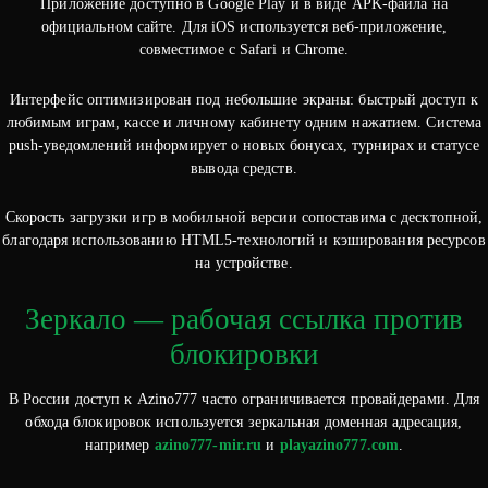
Приложение доступно в Google Play и в виде APK‑файла на
официальном сайте. Для iOS используется веб‑приложение,
совместимое с Safari и Chrome.
Интерфейс оптимизирован под небольшие экраны: быстрый доступ к
любимым играм, кассе и личному кабинету одним нажатием. Система
push‑уведомлений информирует о новых бонусах, турнирах и статусе
вывода средств.
Скорость загрузки игр в мобильной версии сопоставима с десктопной,
благодаря использованию HTML5‑технологий и кэширования ресурсов
на устройстве.
Зеркало — рабочая ссылка против
блокировки
В России доступ к Azino777 часто ограничивается провайдерами. Для
обхода блокировок используется зеркальная доменная адресация,
например
azino777-mir.ru
и
playazino777.com
.