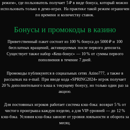
режим», где пользователь получает 5 ₽ в виде бонуса, который можно
использовать только в демо‑играх. На практике такой режим ограничен
по времени и количеству ставок.
Бонусы и промокоды в казино
Приветственный пакет состоит из 100 % бонуса до 5000 ₽ и 100
бесплатных вращений, активируемых после первого депозита.
Существует также набор «Кеш‑бонус» — 10 % от суммы первого
пополнения в течение 7 дней.
Промокоды публикуются в социальных сетях Azino777, а также в
рассылках на e‑mail. При вводе кода «SPRING2024» игрок получает
20 % дополнительного кэша к текущему бонусу, но только один раз за
акцию.
Для постоянных игроков работает система кэш‑бэка: возврат 5 % от
чистого проигрыша каждую неделю, а для VIP‑уровней — до 12 %
кэш‑бэка. Условия кэш‑бэка зависят от уровня лояльности и оборота за
месяц.