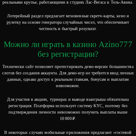
реальными крупье, работающими в студиях Лас‑Вегаса и Тель‑Авива.
Лотерейный раздел предлагает мгновенные скретч‑карты, кено и
рулетку на основе генератора случайных чисел, что обеспечивает
честность и быстрый результат.
Можно ли играть в казино Azino777
без регистрации?
Технически сайт позволяет протестировать демо‑версии большинства
слотов без создания аккаунта. Для демо‑игр не требуется ввод личных
данных, однако доступ к реальным ставкам, бонусам и выплатам
невозможен.
Для участия в акциях, турнирах и выводе выигрыша обязательна
регистрация. Платформа использует систему KYC, поэтому без
подтверждения личности невозможно получить выплаты выше
10 000 ₽.
В некоторых случаях мобильные приложения предлагают «гостевой