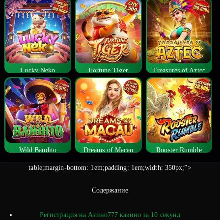
Lucky Neko
Fortune Tiger
Treasures of Aztec
Wild Bandito
Dreams of Macau
Rooster Rumble
table;margin-bottom: 1em;padding: 1em;width: 350px;”>
Содержание
Регистрация на Азино777 казино за 10 секунд