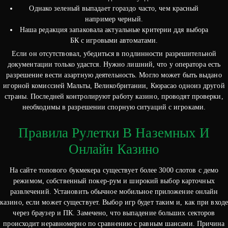
Однако зеленый выпадает гораздо часто, чем красный
например черный.
Наша редакция запаковала актуальные критерии ддя выбора
БК с игровыми автоматами.
Если он отсутствовал, убедиться в подлинности разрешительной
документации только удастся. Нужно лишний, что у оператора есть
разрешение вести азартную деятельность. Могло может быть выдано
игорной комиссией Мальты, Великобритании, Кюрасао одноиз другой
страны. Последней контролируют работу казино, проводят проверки,
необходимы в разрешении спорную ситуаций с игроками.
Правила Рулетки В Наземных И
Онлайн Казино
На сайте топового букмекера существует более 3000 слотов с демо
режимом, собственный покер-рум и широкий выбор карточных
развлечений. Установить обычное мобильное приложение онлайн
казино, если может существует. Выбор игр будет таким и, как при входе
через браузер и ПК. Замечено, что выпадение больших секторов
происходит неравномерно по сравнению с равным шансами. Причина