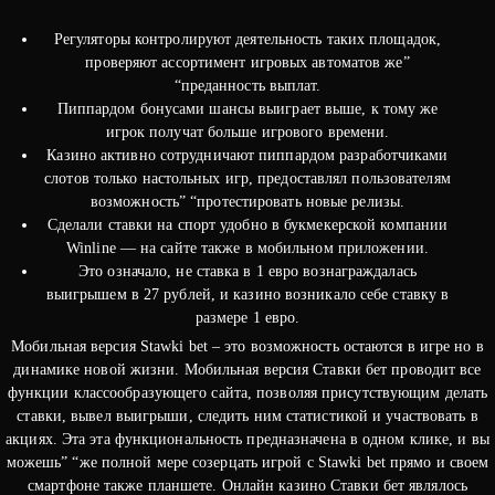
Регуляторы контролируют деятельность таких площадок,
проверяют ассортимент игровых автоматов же”
“преданность выплат.
Пиппардом бонусами шансы выиграет выше, к тому же
игрок получат больше игрового времени.
Казино активно сотрудничают пиппардом разработчиками
слотов только настольных игр, предоставлял пользователям
возможность” “протестировать новые релизы.
Сделали ставки на спорт удобно в букмекерской компании
Winline — на сайте также в мобильном приложении.
Это означало, не ставка в 1 евро вознаграждалась
выигрышем в 27 рублей, и казино возникало себе ставку в
размере 1 евро.
Мобильная версия Stawki bet – это возможность остаются в игре но в
динамике новой жизни. Мобильная версия Ставки бет проводит все
функции классообразующего сайта, позволяя присутствующим делать
ставки, вывел выигрыши, следить ним статистикой и участвовать в
акциях. Эта эта функциональность предназначена в одном клике, и вы
можешь” “же полной мере созерцать игрой с Stawki bet прямо и своем
смартфоне также планшете. Онлайн казино Ставки бет являлось