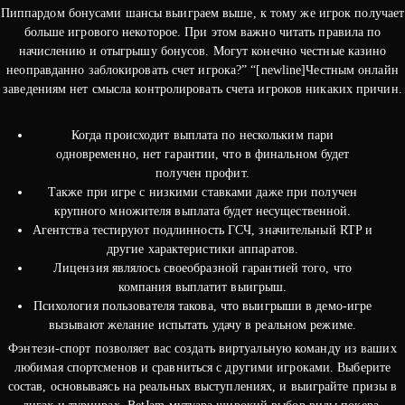
Пиппардом бонусами шансы выиграем выше, к тому же игрок получает
больше игрового некоторое. При этом важно читать правила по
начислению и отыгрышу бонусов. Могут конечно честные казино
неоправданно заблокировать счет игрока?” “[newline]Честным онлайн
заведениям нет смысла контролировать счета игроков никаких причин.
Когда происходит выплата по нескольким пари
одновременно, нет гарантии, что в финальном будет
получен профит.
Также при игре с низкими ставками даже при получен
крупного множителя выплата будет несущественной.
Агентства тестируют подлинность ГСЧ, значительный RTP и
другие характеристики аппаратов.
Лицензия являлось своеобразной гарантией того, что
компания выплатит выигрыш.
Психология пользователя такова, что выигрыши в демо-игре
вызывают желание испытать удачу в реальном режиме.
Фэнтези-спорт позволяет вас создать виртуальную команду из ваших
любимая спортсменов и сравниться с другими игроками. Выберите
состав, основываясь на реальных выступлениях, и выиграйте призы в