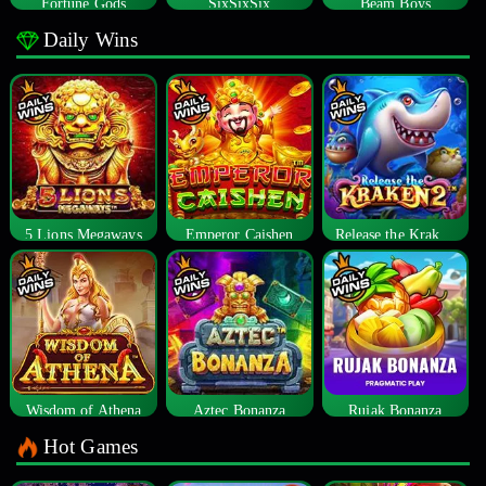
Fortune Gods
SixSixSix
Beam Boys
Daily Wins
5 Lions Megaways
Emperor Caishen
Release the Kraken 2
Wisdom of Athena
Aztec Bonanza
Rujak Bonanza
Hot Games