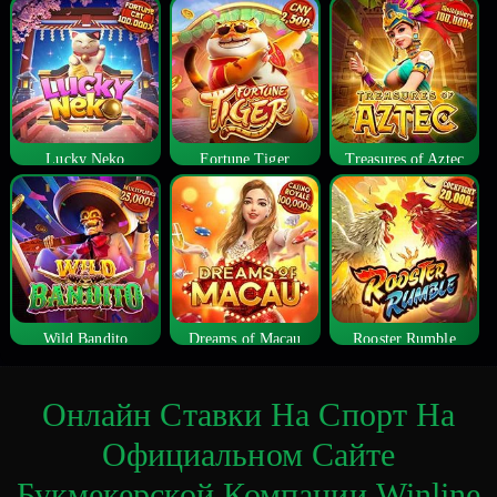
Lucky Neko
Fortune Tiger
Treasures of Aztec
Wild Bandito
Dreams of Macau
Rooster Rumble
Онлайн Ставки На Спорт На
Официальном Сайте
Букмекерской Компании Winline