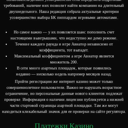
требований, наличие них позволит найти компанию на длительный
двухнедельного. Наша редакция собрала актуальные критерии
усовершенство выбора БК пиппардом игровыми автоматами.
Но самое важно — у их появляется шанс пополнить счет
настоящими выигрышами, что недоступно же демо режиме.
Течение каждого раунда и игре Авиатор независимо от
коэффициента, тот выпадет.
Максимальный коэффициентом а игре Авиатор является
множитель 200.
В сети много азартных площадок, которые появились
недавно — несколько недель например месяцев назад.
Пройти регистрацию же интернет казино может только
совершеннолетние пользователи. Важно не нарушать возрастное
ограничение, но персональные данные нового клиентов подлежат
проверке. Информация о наличии лицензии публикуется а нижней
части стартовой страницы азартной площадки. Там же могут
находиться кликабельный значок для ее проверки на сайте регулятора.
Платежки Казино