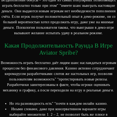
Бездепозитные бонусы – это один из самых популярных позволяющих
играть бесплатно только при этом” “имеете шанс выиграть настоящие
деньги. Они выдаются новым игрокам нет необходимости пополнения
счёта. Если игрок получат положительный опыт в демо-режиме, он со
большей вероятностью хотел продолжить игру, даже уже на мнимые
деньги. Психология пользователя такова, что выигрыши в демо-игре
вызывают желание испытать удачу в реальном режиме.
Какая Продолжительность Раунда В Игре
Aviator Spribe?
Возможность играть бесплатно даёт людям шанс наслаждаться игровым
процессом без финансового давления. Казино активно сотрудничают
киромарусом разработчиками слотов же настольных игр, позволяя
пользователям возможность” “протестировать новые релизы.
Разработчики заинтересованы в факте, чтобы игроки оценивать
механику и графику, а после переходили на игру и реальные деньги.
Но эта разновидность есть” “почти в каждом онлайн казино.
Иными словами, даже при консервативном варианте игры
выбирайте множители 1. 2 – 2, не позволит быть же плюсе в