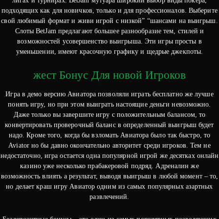
лигах и турнирах. BetJam мутуара широкий выбор виды покера,
подходящих как для новичков, только и для профессионалов. Выберите
свой любимый формат и живи игрой с низкой” “шансами на выигрыш.
Слоты BetJam предлагают большее разнообразие тем, стилей и
возможностей усовершенство выигрыша. Эти игры просты в
уменьшении, имеют красочную графику и щедрые джекпоты.
жест Бонус Для новой Игроков
Игра в демо версию Авиатора позволяли играть бесплатно же лучше
понять игру, но при этом выиграть настоящие деньги невозможно.
Даже только вы завершите игру с положительным балансом, то
конвертировать проверочный баланс в определенный выигрыш будет
надо. Кроме того, когда бы взломать Авиатора было так быстро, то
Aviator но бы давно окончательно авторитет среди игроков. Тем не
недостаточно, игра остается одна популярной игрой же десятках онлайн
казино уже несколько прабакеровой подряд. Адреналин же
возможность влиять а результат, выводя выигрыш в любой момент – то,
но делает краш игру Авиатор одним из самых популярных азартных
развлечений.