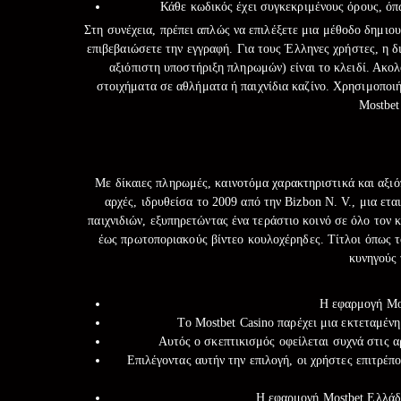
Κάθε κωδικός έχει συγκεκριμένους όρους, όπω
Στη συνέχεια, πρέπει απλώς να επιλέξετε μια μέθοδο δημιο
επιβεβαιώσετε την εγγραφή. Για τους Έλληνες χρήστες, η 
αξιόπιστη υποστήριξη πληρωμών) είναι το κλειδί. Ακολ
στοιχήματα σε αθλήματα ή παιχνίδια καζίνο. Χρησιμοπο
Mostbet
Με δίκαιες πληρωμές, καινοτόμα χαρακτηριστικά και αξιόπ
αρχές, ιδρυθείσα το 2009 από την Bizbon N. V., μια ετ
παιχνιδιών, εξυπηρετώντας ένα τεράστιο κοινό σε όλο τον
έως πρωτοποριακούς βίντεο κουλοχέρηδες. Τίτλοι όπως το
κυνηγούς 
Η εφαρμογή Mos
Το Mostbet Casino παρέχει μια εκτεταμέν
Αυτός ο σκεπτικισμός οφείλεται συχνά στις α
Επιλέγοντας αυτήν την επιλογή, οι χρήστες επιτρέπ
Η εφαρμογή Mostbet Ελλάδ