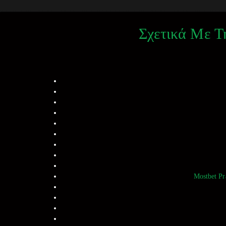
Σχετικά Με Τ
Mostbet P