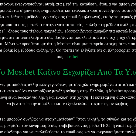
μπόνους ενεργοποιούνται αυτόματα μετά την κατάθεση, έτοιμα για άμεση χρ
οιράζεται σημαντικές ενημερώσεις και εναλλακτικούς συνδέσμους σύνδεση
λά επιλέξτε τη μέθοδο εγγραφής σας (email ή τηλέφωνο), εισάγετε μερικές β
γαριασμό σας, μεταβείτε στην ενότητα ταμείο, επιλέξτε τη μέθοδο ανάληψη
” “όλους τους τίτλους παιχνιδιών, εξασφαλίζοντας αμερόληπτα αποτελέσμα
εμία ότι τα αποτελέσματά σας βασίζονται αποκλειστικά στην τύχη, όχι σε
μοι. Μένει να προσθέσουμε ότι η Mostbet είναι μια εταιρεία στοιχημάτων π
ι βολικές μεθόδους ανάληψης. Θα πρέπει να ελέγξετε ότι οι πληροφορίες σ
σας
mostbet
.
Το Mostbet Καζίνο Ξεχωρίζει Από Τα Υ
ανές μεταδόσεις αθλητικών γεγονότων, με συνεχώς ενημερωμένα στατιστικά 
δικτυακά καζίνο να γνωρίζουν μεγάλη άνθηση στην Ελλάδα, η Mostbet προσφέ
μογή είναι δωρεάν για λήψη και εύκολη στη χρήση. Η εκτεταμένη διαδικασί
να βελτιώσει την ασφάλεια και να ξεκλειδώσει ταχύτερες αναλήψεις.
τες μπορούν συνήθως να στοιχηματίσουν” “στον νικητή, τα σύνολα και τα χ
α, ρυθμίστε τον λογαριασμό σας επιβεβαιώνοντας μέσω TEXT ή email rapi
ον σύνδεσμο για να επαληθεύσετε το email σας και να ενεργοποιήσετε τον λ