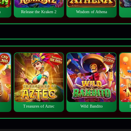
n
Release the Kraken 2
Wisdom of Athena
Treasures of Aztec
Wild Bandito