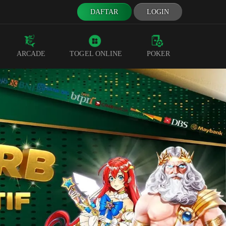
DAFTAR
LOGIN
ARCADE
TOGEL ONLINE
POKER