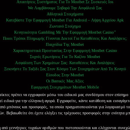
Απαιτήσεις Συστήματος Για Το Mostbet Σε Συσκευές Ios
We Λαμβάνουμε Σοβαρά Την Ασφάλειά Σας
Αθλητικά Στοιχήματα
Κατεβάστε Την Εφαρμογή Mostbet Για Android – Λήψη Αρχείου Apk
Ζωντανό Στοίχημα
Κινητικότητα Gambling Με Την Εφαρμογή Mostbet Casino”
Ποιοι Τρόποι Πληρωμής Γίνονται Δεκτοί Για Καταθέσεις Και Αναλήψεις;
Παιχνίδια Της Mostbet
Χαρακτηριστικά Προστασίας Στην Εφαρμογή Mostbet Casino
Συχνές Ερωτήσεις Για Το Καζίνο Mostbet
Ασφάλιση Των Χρημάτων Σας: Καταθέσεις Και Αναλήψεις
Ξεκινήστε Το Ταξίδι Σας Στον Κόσμο Των Στοιχημάτων Από Το Κινητό
Είσοδος Στην Mostbet
Οι Βασικές Μας Αξίες
Εφαρμογή Στοιχημάτων Mostbet Mobile
 παίκτες πρέπει να εγγραφούν μέσω του ειδικού μας συνδέσμου στον επίσημο 
ειδικά για την ελληνική αγορά. Εγγραφείτε, κάντε κατάθεση και εισαγάγετ
 από μπόνους και προσφορές, τα οποία πραγματοποιούνται για λογαριασμό το
ών. Βεβαιωθείτε ότι έχετε ελέγξει τις τρέχουσες προσφορές στην ενότητα μ
νη από γεννήτριες τυχαίων αριθμών που πιστοποιούνται και ελέγχονται συνεχώ