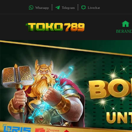
Whatsapp
Telegram
Livechat
BERAN