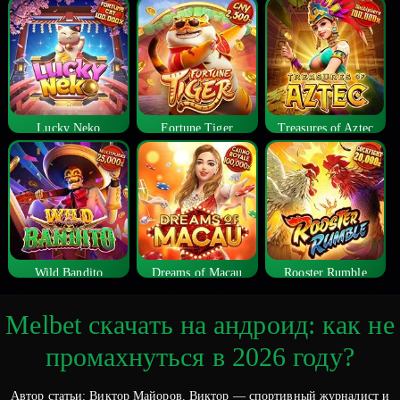
Lucky Neko
Fortune Tiger
Treasures of Aztec
Wild Bandito
Dreams of Macau
Rooster Rumble
Melbet скачать на андроид: как не
промахнуться в 2026 году?
Автор статьи:
Виктор Майоров
. Виктор — спортивный журналист и