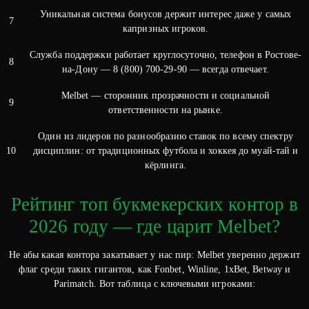
Уникальная система бонусов держит интерес даже у самых
7
капризных игроков.
Служба поддержки работает круглосуточно, телефон в Ростове-
8
на-Дону — 8 (800) 700-29-90 — всегда отвечает.
Melbet — сторонник прозрачности и социальной
9
ответственности на рынке.
Один из лидеров по разнообразию ставок по всему спектру
10
дисциплин: от традиционных футбола и хоккея до муай-тай и
кёрлинга.
Рейтинг топ букмекерских контор в
2026 году — где царит Melbet?
Не абы какая контора закатывает у нас пир: Melbet уверенно держит
флаг среди таких гигантов, как Fonbet, Winline, 1xBet, Betway и
Parimatch. Вот таблица с ключевыми игроками: