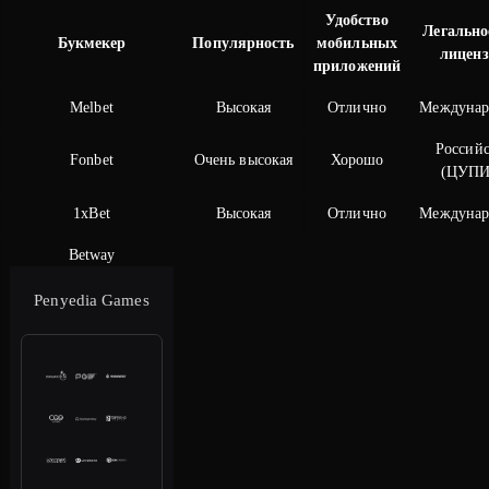
Удобство
Легально
Букмекер
Популярность
мобильных
лицен
приложений
Melbet
Высокая
Отлично
Междунар
Российс
Fonbet
Очень высокая
Хорошо
(ЦУПИ
1xBet
Высокая
Отлично
Междунар
Betway
Penyedia Games