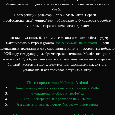
iGaming-эксперт с десятилетним стажем, в прошлом — аналитик
Мелбет.
Проверяющий/редактор:
Сергей Мельников
. Сергей —
профессиональный копирайтер и обозреватель букмекеров с особым
чувством юмора и вниманием к деталям.
Если вы поклонник беттинга с телефона и хотите поймать удачу
максимально быстро и удобно,
melbet скачать на андроид
— ваш
компактный трамплин в мир спортивных интриг и фееричных побед. В
2026 году международная букмекерская компания Мелбет не просто
обновила ПО, а буквально вписала новый эпос мобильных азартных
баталий. Ростов-на-Дону, держись: мы расскажем, как скачать,
установить и без тормозов вступить в игру!
Плюсы приложения Melbet на Android
Пошаговый туториал: как скачать и установить Melbet
Функционал и обзор интерфейса
Топ-10 спортивных прогнозов на 2026 год
Аргументы и факты, почему Melbet — лидер рынка