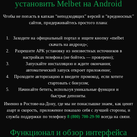
установить Melbet на Android
Чтобы не попасть в капкан “неподходящих” версий и “вредоносных”
сайтов, придерживайтесь простого плана:
Заходите на официальный портал и ищите кнопку «melbet
скачать на андроид»;
Разрешите APK установку из неизвестных источников в
настройках телефона (не бойтесь — проверено);
Запускайте инсталляцию и ждите окончания;
автоматический запуск откроет приложение;
Проходите авторизацию и введите промокод, если хотите
стартовать с бонусом;
Начинайте бетить, используя уникальные функции и
быстрые депозиты.
Именно в Ростове-на-Дону, где мы не понаслышке знаем, как ценят
азарт и скорость, приложение показало себя с лучшей стороны, и
служба поддержки по телефону
8 (800) 700-29-90
всегда на связи.
Функционал и обзор интерфейса